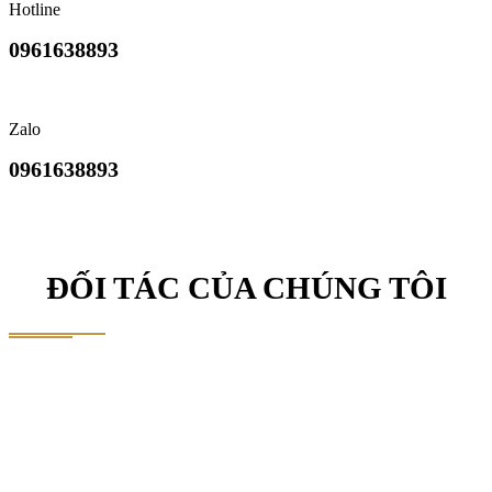
Hotline
0961638893
Zalo
0961638893
ĐỐI TÁC CỦA CHÚNG TÔI