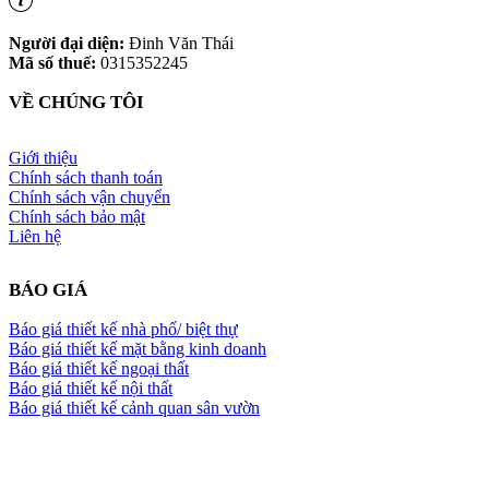
Người đại diện:
Đinh Văn Thái
Mã số thuế:
0315352245
VỀ CHÚNG TÔI
Giới thiệu
Chính sách thanh toán
Chính sách vận chuyển
Chính sách bảo mật
Liên hệ
BÁO GIÁ
Báo giá thiết kế nhà phố/ biệt thự
Báo giá thiết kế mặt bằng kinh doanh
Báo giá thiết kế ngoại thất
Báo giá thiết kế nội thất
Báo giá thiết kế cảnh quan sân vườn