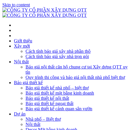
Skip to content
Giới thiệu
Xây mới
Cách tính báo giá xây nhà phần thô
Cách tính báo giá xây nhà trọn gói
Nội thất
Báo giá nội thất căn hộ chung cư tại Xây dựng QTT uy
tín
Quy trình thi công và báo giá nội thất nhà phố biệt thự
Báo giá thiết kế
Báo giá thiết kế nhà phố – biệt thự
Báo giá thiết kế mặt bằng kinh doanh
Báo giá thiết kế nội thất
Báo giá thiết kế ngoại thất
Báo giá thiết kế cảnh quan sân vườn
Dự án
Nhà phố – Biệt thự
Nội thất
Decor Mặt bằng kinh doanh