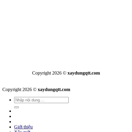
Copyright 2026 ©
xaydungqtt.com
Copyright 2026 ©
xaydungqtt.com
Giới thiệu