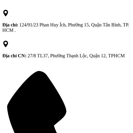
Địa chỉ:
124/91/23 Phan Huy Ích, Phường 15, Quận Tân Bình, TP.
HCM .
Địa chỉ CN:
27/8 TL37, Phường Thạnh Lộc, Quận 12, TPHCM