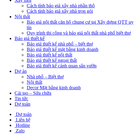
Xây mới
Cách tính báo giá xây nhà phần thô
Cách tính báo giá xây nhà trọn gói
Nội thất
Báo giá nội thất căn hộ chung cư tại Xây dựng QTT uy
tín
Quy trình thi công và báo giá nội thất nhà phố biệt thự
Báo giá thiết kế
Báo giá thiết kế nhà phố – biệt thự
Báo giá thiết kế mặt bằng kinh doanh
Báo giá thiết kế nội thất
Báo giá thiết kế ngoại thất
Báo giá thiết kế cảnh quan sân vườn
Dự án
Nhà phố – Biệt thự
Nội thất
Decor Mặt bằng kinh doanh
Cải tạo – Sửa chữa
Tin tức
Dự toán
Dự toán
Liên hệ
Hotline
Zalo