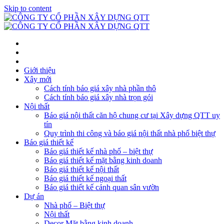
Skip to content
Giới thiệu
Xây mới
Cách tính báo giá xây nhà phần thô
Cách tính báo giá xây nhà trọn gói
Nội thất
Báo giá nội thất căn hộ chung cư tại Xây dựng QTT uy
tín
Quy trình thi công và báo giá nội thất nhà phố biệt thự
Báo giá thiết kế
Báo giá thiết kế nhà phố – biệt thự
Báo giá thiết kế mặt bằng kinh doanh
Báo giá thiết kế nội thất
Báo giá thiết kế ngoại thất
Báo giá thiết kế cảnh quan sân vườn
Dự án
Nhà phố – Biệt thự
Nội thất
Decor Mặt bằng kinh doanh