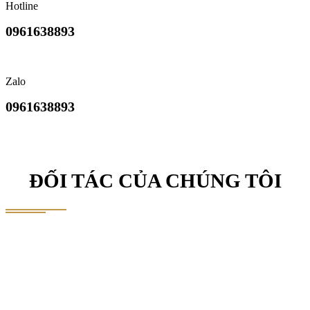
Hotline
0961638893
Zalo
0961638893
ĐỐI TÁC CỦA CHÚNG TÔI