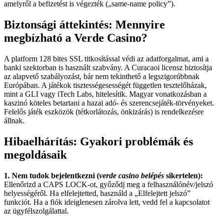
amelyről a befizetést is végezték („same-name policy”).
Biztonsági áttekintés: Mennyire
megbízható a Verde Casino?
A platform 128 bites SSL titkosítással védi az adatforgalmat, ami a
banki szektorban is használt szabvány. A Curacaoi licensz biztosítja
az alapvető szabályozást, bár nem tekinthető a legszigorúbbnak
Európában. A játékok tisztességesességét független tesztelőházak,
mint a GLI vagy iTech Labs, hitelesítik. Magyar vonatkozásban a
kaszinó köteles betartani a hazai adó- és szerencsejáték-törvényeket.
Felelős játék eszközök (tétkorlátozás, önkizárás) is rendelkezésre
állnak.
Hibaelhárítás: Gyakori problémák és
megoldásaik
1. Nem tudok bejelentkezni (
verde casino belépés
sikertelen):
Ellenőrizd a CAPS LOCK-ot, győződj meg a felhasználónév/jelszó
helyességéről. Ha elfelejtetted, használd a „Elfelejtett jelszó”
funkciót. Ha a fiók ideiglenesen zárolva lett, vedd fel a kapcsolatot
az ügyfélszolgálattal.