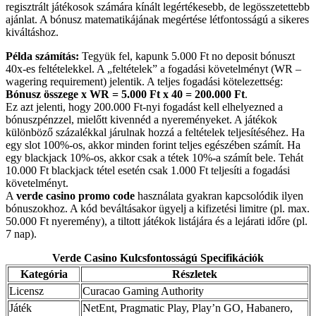
regisztrált játékosok számára kínált legértékesebb, de legösszetettebb
ajánlat. A bónusz matematikájának megértése létfontosságú a sikeres
kiváltáshoz.
Példa számítás:
Tegyük fel, kapunk 5.000 Ft no deposit bónuszt
40x-es feltételekkel. A „feltételek” a fogadási követelményt (WR –
wagering requirement) jelentik. A teljes fogadási kötelezettség:
Bónusz összege x WR = 5.000 Ft x 40 = 200.000 Ft
.
Ez azt jelenti, hogy 200.000 Ft-nyi fogadást kell elhelyezned a
bónuszpénzzel, mielőtt kivennéd a nyereményeket. A játékok
különböző százalékkal járulnak hozzá a feltételek teljesítéséhez. Ha
egy slot 100%-os, akkor minden forint teljes egészében számít. Ha
egy blackjack 10%-os, akkor csak a tétek 10%-a számít bele. Tehát
10.000 Ft blackjack tétel esetén csak 1.000 Ft teljesíti a fogadási
követelményt.
A
verde casino promo code
használata gyakran kapcsolódik ilyen
bónuszokhoz. A kód beváltásakor ügyelj a kifizetési limitre (pl. max.
50.000 Ft nyeremény), a tiltott játékok listájára és a lejárati időre (pl.
7 nap).
Verde Casino Kulcsfontosságú Specifikációk
Kategória
Részletek
Licensz
Curacao Gaming Authority
Játék
NetEnt, Pragmatic Play, Play’n GO, Habanero,