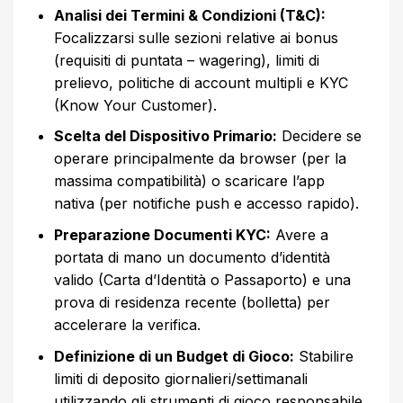
Analisi dei Termini & Condizioni (T&C):
Focalizzarsi sulle sezioni relative ai bonus
(requisiti di puntata – wagering), limiti di
prelievo, politiche di account multipli e KYC
(Know Your Customer).
Scelta del Dispositivo Primario:
Decidere se
operare principalmente da browser (per la
massima compatibilità) o scaricare l’app
nativa (per notifiche push e accesso rapido).
Preparazione Documenti KYC:
Avere a
portata di mano un documento d’identità
valido (Carta d’Identità o Passaporto) e una
prova di residenza recente (bolletta) per
accelerare la verifica.
Definizione di un Budget di Gioco:
Stabilire
limiti di deposito giornalieri/settimanali
utilizzando gli strumenti di gioco responsabile