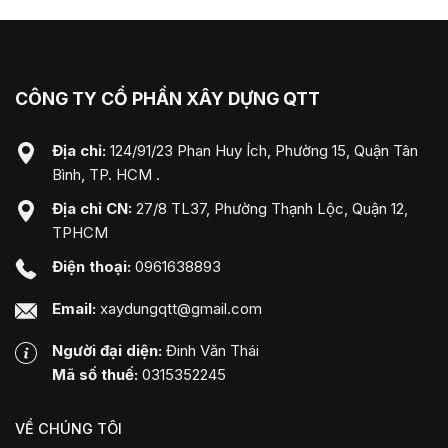
CÔNG TY CỔ PHẦN XÂY DỰNG QTT
Địa chỉ:
124/91/23 Phan Huy Ích, Phường 15, Quận Tân
Bình, TP. HCM .
Địa chỉ CN:
27/8 TL37, Phường Thạnh Lộc, Quận 12,
TPHCM
Điện thoại:
0961638893
Email:
xaydungqtt@gmail.com
Người đại diện:
Đinh Văn Thái
Mã số thuế:
0315352245
VỀ CHÚNG TÔI