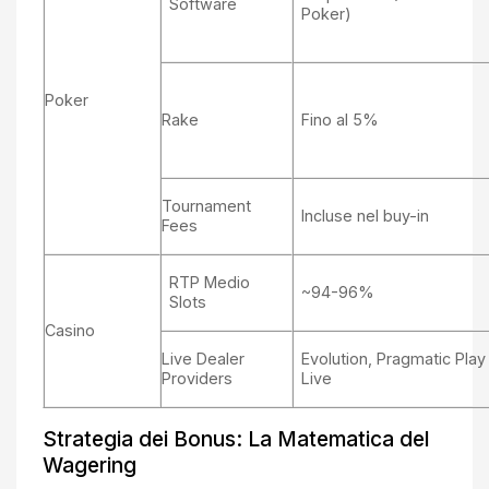
Software
Poker)
Poker
Rake
Fino al 5%
Tournament
Incluse nel buy-in
Fees
RTP Medio
~94-96%
Slots
Casino
Live Dealer
Evolution, Pragmatic Play
Providers
Live
Strategia dei Bonus: La Matematica del
Wagering