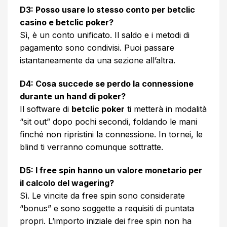
D3: Posso usare lo stesso conto per betclic
casino e betclic poker?
Sì, è un conto unificato. Il saldo e i metodi di
pagamento sono condivisi. Puoi passare
istantaneamente da una sezione all’altra.
D4: Cosa succede se perdo la connessione
durante un hand di poker?
Il software di
betclic poker
ti metterà in modalità
“sit out” dopo pochi secondi, foldando le mani
finché non ripristini la connessione. In tornei, le
blind ti verranno comunque sottratte.
D5: I free spin hanno un valore monetario per
il calcolo del wagering?
Sì. Le vincite da free spin sono considerate
“bonus” e sono soggette a requisiti di puntata
propri. L’importo iniziale dei free spin non ha