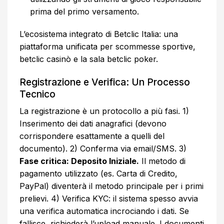
prima del primo versamento.
L’ecosistema integrato di Betclic Italia: una
piattaforma unificata per scommesse sportive,
betclic casinò e la sala betclic poker.
Registrazione e Verifica: Un Processo
Tecnico
La registrazione è un protocollo a più fasi. 1)
Inserimento dei dati anagrafici (devono
corrispondere esattamente a quelli del
documento). 2) Conferma via email/SMS. 3)
Fase critica: Deposito Iniziale.
Il metodo di
pagamento utilizzato (es. Carta di Credito,
PayPal) diventerà il metodo principale per i primi
prelievi. 4) Verifica KYC: il sistema spesso avvia
una verifica automatica incrociando i dati. Se
fallisce, richiederà l’upload manuale. I documenti