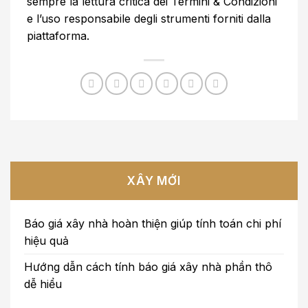
sempre la lettura critica dei Termini & Condizioni
e l’uso responsabile degli strumenti forniti dalla
piattaforma.
XÂY MỚI
Báo giá xây nhà hoàn thiện giúp tính toán chi phí
hiệu quả
Hướng dẫn cách tính báo giá xây nhà phần thô
dễ hiểu