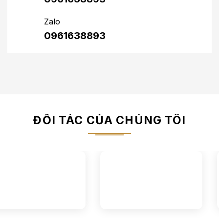
Zalo
0961638893
ĐỐI TÁC CỦA CHÚNG TÔI