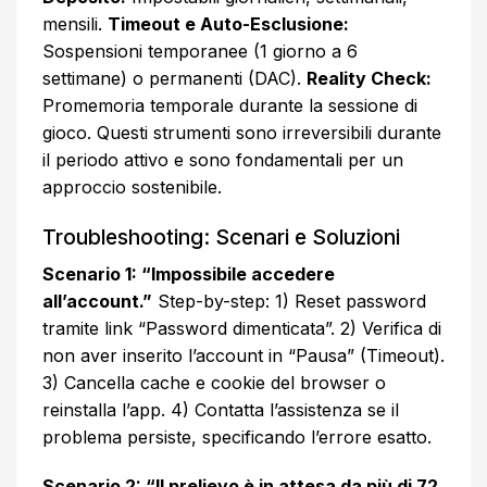
mensili.
Timeout e Auto-Esclusione:
Sospensioni temporanee (1 giorno a 6
settimane) o permanenti (DAC).
Reality Check:
Promemoria temporale durante la sessione di
gioco. Questi strumenti sono irreversibili durante
il periodo attivo e sono fondamentali per un
approccio sostenibile.
Troubleshooting: Scenari e Soluzioni
Scenario 1: “Impossibile accedere
all’account.”
Step-by-step: 1) Reset password
tramite link “Password dimenticata”. 2) Verifica di
non aver inserito l’account in “Pausa” (Timeout).
3) Cancella cache e cookie del browser o
reinstalla l’app. 4) Contatta l’assistenza se il
problema persiste, specificando l’errore esatto.
Scenario 2: “Il prelievo è in attesa da più di 72