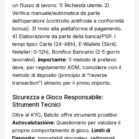
un flusso di lavoro: 1) Richiesta utente. 2)
Verifica manuale/automatica da parte
dell’operatore (controllo antifrode e conformità
bonus). 3) Invio alla piattaforma di pagamento.
4) Elaborazione da parte della banca/PSP. I
tempi tipici: Carte (24-48h), E-Wallets (Skrill,
Neteller: 0-12h), Bonifico Bancario (2-5 giorni
lavorativi).
Importante:
Il metodo di prelievo
deve, per regolamento ADM, coincidere con il
metodo di deposito (principio di “reverse
transaction”) almeno per il primo importo.
Sicurezza e Gioco Responsabile:
Strumenti Tecnici
Oltre al KYC, Betclic offre strumenti proattivi:
Autovalutazione:
Questionario per valutare il
proprio comportamento di gioco.
Limiti di
Deposito:
Impostabili giornalieri, settimanali,