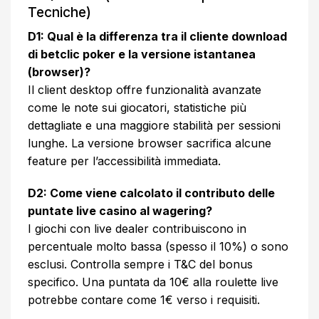
Tecniche)
D1: Qual è la differenza tra il cliente download
di betclic poker e la versione istantanea
(browser)?
Il client desktop offre funzionalità avanzate
come le note sui giocatori, statistiche più
dettagliate e una maggiore stabilità per sessioni
lunghe. La versione browser sacrifica alcune
feature per l’accessibilità immediata.
D2: Come viene calcolato il contributo delle
puntate live casino al wagering?
I giochi con live dealer contribuiscono in
percentuale molto bassa (spesso il 10%) o sono
esclusi. Controlla sempre i T&C del bonus
specifico. Una puntata da 10€ alla roulette live
potrebbe contare come 1€ verso i requisiti.