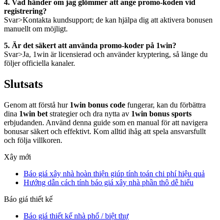
4. Vad händer om jag glömmer att ange promo-koden vid
registrering?
Svar>Kontakta kundsupport; de kan hjälpa dig att aktivera bonusen
manuellt om möjligt.
5. Är det säkert att använda promo-koder på 1win?
Svar>Ja, 1win är licensierad och använder kryptering, så länge du
följer officiella kanaler.
Slutsats
Genom att förstå hur
1win bonus code
fungerar, kan du förbättra
dina
1win bet
strategier och dra nytta av
1win bonus sports
erbjudanden. Använd denna guide som en manual för att navigera
bonusar säkert och effektivt. Kom alltid ihåg att spela ansvarsfullt
och följa villkoren.
Xây mới
Báo giá xây nhà hoàn thiện giúp tính toán chi phí hiệu quả
Hướng dẫn cách tính báo giá xây nhà phần thô dễ hiểu
Báo giá thiết kế
Báo giá thiết kế nhà phố / biệt thự