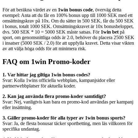
För att beräkna värdet av en
1win bonus code
, överväg detta
exempel: Anta att du får en 100% bonus upp till 1000 SEK med ett
omsättningskrav på 10x. Om du sätter in 500 SEK, får du 500 SEK
i bonus, totalt 1000 SEK. Omsättningskravet är 10x bonusbeloppet,
dvs. 500 SEK * 10 = 5000 SEK måste satsas. För
1win bet
på
sport, om genomsnittliga odds är 2.0, behöver du placera 2500 SEK
i insatser (5000 SEK / 2.0) för att uppfylla kravet. Detta visar vikten
av att välja höga odds för att minimera risk.
FAQ om 1win Promo-koder
1. Var hittar jag giltiga 1win bonus codes?
Svar: Kolla 1wins officiella webbplats, kampanjsidor eller
partnerwebbplatser för aktuella koder.
2. Kan jag använda flera promo-koder samtidigt?
Svar: Nej, vanligtvis kan bara en promo-kod användas per kampanj
eller insättning.
3. Gäller promo-koder för alla typer av
1win bonus sports
?
Svar: Ja, de flesta bonusar täcker sportbetting, men läs villkoren för
specifika undantag.