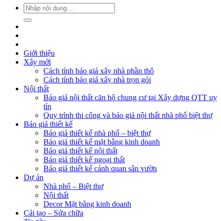
Giới thiệu
Xây mới
Cách tính báo giá xây nhà phần thô
Cách tính báo giá xây nhà trọn gói
Nội thất
Báo giá nội thất căn hộ chung cư tại Xây dựng QTT uy
tín
Quy trình thi công và báo giá nội thất nhà phố biệt thự
Báo giá thiết kế
Báo giá thiết kế nhà phố – biệt thự
Báo giá thiết kế mặt bằng kinh doanh
Báo giá thiết kế nội thất
Báo giá thiết kế ngoại thất
Báo giá thiết kế cảnh quan sân vườn
Dự án
Nhà phố – Biệt thự
Nội thất
Decor Mặt bằng kinh doanh
Cải tạo – Sửa chữa