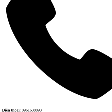
Điện thoại:
0961638893