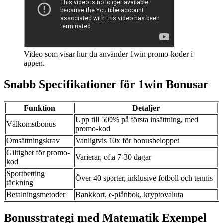
Video som visar hur du använder 1win promo-koder i
appen.
Snabb Specifikationer för 1win Bonusar
Funktion
Detaljer
Upp till 500% på första insättning, med
Välkomstbonus
promo-kod
Omsättningskrav
Vanligtvis 10x för bonusbeloppet
Giltighet för promo-
Varierar, ofta 7-30 dagar
kod
Sportbetting
Över 40 sporter, inklusive fotboll och tennis
täckning
Betalningsmetoder
Bankkort, e-plånbok, kryptovaluta
Bonusstrategi med Matematik Exempel