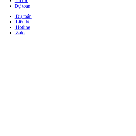
Tin tức
Dự toán
Dự toán
Liên hệ
Hotline
Zalo