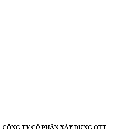
CÔNG TY CỔ PHẦN XÂY DỰNG QTT