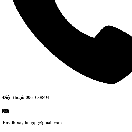
Điện thoại:
0961638893
Email:
xaydungqtt@gmail.com