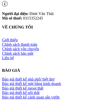
Người đại diện:
Đinh Văn Thái
Mã số thuế:
0315352245
VỀ CHÚNG TÔI
Giới thiệu
Chính sách thanh toán
Chính sách vận chuyển
Chính sách bảo mật
Liên hệ
BÁO GIÁ
Báo giá thiết kế nhà phố/ biệt thự
Báo giá thiết kế mặt bằng kinh doanh
Báo giá thiết kế ngoại thất
Báo giá thiết kế nội thất
Báo giá thiết kế cảnh quan sân vườn