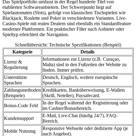
Das Spielportfolio umfasst in der Regel hunderte Titel von
etablierten Softwareanbietern. Der Schwerpunkt liegt auf
Spielautomaten (Slots), gefolgt von klassischen Tischspielen wie
Blackjack, Roulette und Poker in verschiedenen Varianten. Live-
Casino-Spiele mit realen Dealern sind ebenfalls ein Standardfeature
moderner Plattformen. Ein praktischer Filter nach Anbieter oder
Spieltyp erleichtert die Navigation.
Schnellübersicht: Technische Spezifikationen (Beispiel)
Kategorie
Details
Informationen zur Lizenz (z.B. Curaçao,
Lizenz &
Malta) sind in den Fußzeilen der Website zu
Regulierung
finden. Immer prüfen.
Unterstützte
Deutsch, Englisch, weitere europäische
Sprachen
Sprachen.
Zahlungsmethoden
Kreditkarten, Banküberweisung, E-Wallets
(Beispiele)
(Skrill, Neteller), Paysafecard.
In der Regel während der Registrierung oder
Bonus-Code Feld
im Cashier/Bonusbereich.
E-Mail, Live-Chat (häufig 24/7), FAQ-
Kundensupport
Bereich.
Responsive Webseite oder dedizierte App (je
Mobile Nutzung
nach Angebot).