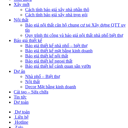
Xây mới
Cách tính báo giá xây nhà phần thô
Cách tính báo giá xây nhà trọn gói
Nội thất
Báo giá nội thất căn hộ chung cư tại Xây dựng QTT uy
tín
Quy trình thi công và báo giá nội thất nhà phố biệt thự
Báo giá thiết kế
Báo giá thiết kế nhà phố – biệt thự
Báo giá thiết kế mặt bằng kinh doanh
Báo giá thiết kế nội thất
Báo giá thiết kế ngoại thất
Báo giá thiết kế cảnh quan sân vườn
Dự án
Nhà phố – Biệt thự
Nội thất
Decor Mặt bằng kinh doanh
Cải tạo – Sửa chữa
Tin tức
Dự toán
Dự toán
Liên hệ
Hotline
Zalo