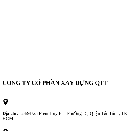
CÔNG TY CỔ PHẦN XÂY DỰNG QTT
Địa chỉ:
124/91/23 Phan Huy Ích, Phường 15, Quận Tân Bình, TP.
HCM .