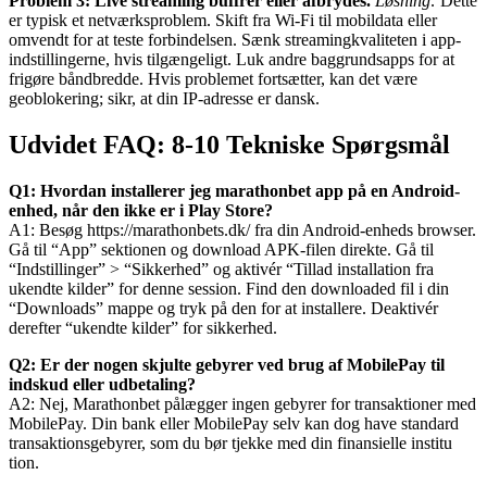
Problem 3: Live streaming buffrer eller afbrydes.
Løsning:
Dette
er typisk et netværksproblem. Skift fra Wi-Fi til mobildata eller
omvendt for at teste forbindelsen. Sænk streamingkvaliteten i app-
indstillingerne, hvis tilgængeligt. Luk andre baggrundsapps for at
frigøre båndbredde. Hvis problemet fortsætter, kan det være
geoblokering; sikr, at din IP-adresse er dansk.
Udvidet FAQ: 8-10 Tekniske Spørgsmål
Q1: Hvordan installerer jeg marathonbet app på en Android-
enhed, når den ikke er i Play Store?
A1: Besøg https://marathonbets.dk/ fra din Android-enheds browser.
Gå til “App” sektionen og download APK-filen direkte. Gå til
“Indstillinger” > “Sikkerhed” og aktivér “Tillad installation fra
ukendte kilder” for denne session. Find den downloaded fil i din
“Downloads” mappe og tryk på den for at installere. Deaktivér
derefter “ukendte kilder” for sikkerhed.
Q2: Er der nogen skjulte gebyrer ved brug af MobilePay til
indskud eller udbetaling?
A2: Nej, Marathonbet pålægger ingen gebyrer for transaktioner med
MobilePay. Din bank eller MobilePay selv kan dog have standard
transaktionsgebyrer, som du bør tjekke med din finansielle institu
tion.