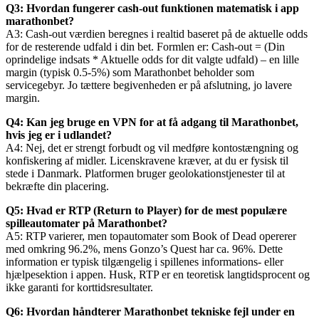
Q3: Hvordan fungerer cash-out funktionen matematisk i app
marathonbet?
A3: Cash-out værdien beregnes i realtid baseret på de aktuelle odds
for de resterende udfald i din bet. Formlen er: Cash-out = (Din
oprindelige indsats * Aktuelle odds for dit valgte udfald) – en lille
margin (typisk 0.5-5%) som Marathonbet beholder som
servicegebyr. Jo tættere begivenheden er på afslutning, jo lavere
margin.
Q4: Kan jeg bruge en VPN for at få adgang til Marathonbet,
hvis jeg er i udlandet?
A4: Nej, det er strengt forbudt og vil medføre kontostængning og
konfiskering af midler. Licenskravene kræver, at du er fysisk til
stede i Danmark. Platformen bruger geolokationstjenester til at
bekræfte din placering.
Q5: Hvad er RTP (Return to Player) for de mest populære
spilleautomater på Marathonbet?
A5: RTP varierer, men topautomater som Book of Dead opererer
med omkring 96.2%, mens Gonzo’s Quest har ca. 96%. Dette
information er typisk tilgængelig i spillenes informations- eller
hjælpesektion i appen. Husk, RTP er en teoretisk langtidsprocent og
ikke garanti for korttidsresultater.
Q6: Hvordan håndterer Marathonbet tekniske fejl under en