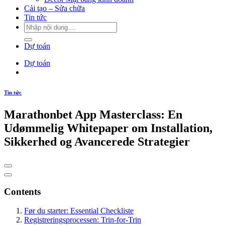
Cải tạo – Sửa chữa
Tin tức
Dự toán
Dự toán
Tin tức
Marathonbet App Masterclass: En
Udømmelig Whitepaper om Installation,
Sikkerhed og Avancerede Strategier
Contents
Før du starter: Essential Checkliste
Registreringsprocessen: Trin-for-Trin