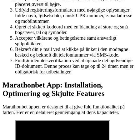
placeret øverst til højre.
Udfyld registreringsformularen med nøjagtige oplysninger:
fulde navn, fødselsdato, dansk CPR-nummer, e-mailadresse
og mobilnummer.
Opret et sikkert kodeord med en blanding af store og små
bogstaver, tal og symboler.
Accepter vilkårene og betingelserne samt ansvarligt
spilpolitikker.
Bekræft din e-mail ved at klikke på linket i den modtagne
besked og bekræft dit telefonnummer via SMS-kode.
Fuldfør identitetsverifikation ved at uploade det nødvendige
ID-dokument. Denne proces kan tage op til 24 timer, men er
obligatorisk for udbetalinger.
Marathonbet App: Installation,
Optimering og Skjulte Features
Marathonbet appen er designet til at give fuld funktionalitet på
farten. Her er en detaljeret gennemgang af dens kapaciteter.