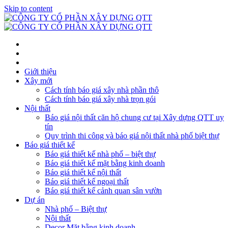
Skip to content
Giới thiệu
Xây mới
Cách tính báo giá xây nhà phần thô
Cách tính báo giá xây nhà trọn gói
Nội thất
Báo giá nội thất căn hộ chung cư tại Xây dựng QTT uy
tín
Quy trình thi công và báo giá nội thất nhà phố biệt thự
Báo giá thiết kế
Báo giá thiết kế nhà phố – biệt thự
Báo giá thiết kế mặt bằng kinh doanh
Báo giá thiết kế nội thất
Báo giá thiết kế ngoại thất
Báo giá thiết kế cảnh quan sân vườn
Dự án
Nhà phố – Biệt thự
Nội thất
Decor Mặt bằng kinh doanh