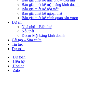
Báo giá thiết kế nhà phố – biệt thự
Báo giá thiết kế mặt bằng kinh doanh
Báo giá thiết kế nội thất
Báo giá thiết kế ngoại thất
Báo giá thiết kế cảnh quan sân vườn
Dự án
Nhà phố – Biệt thự
Nội thất
Decor Mặt bằng kinh doanh
Cải tạo – Sửa chữa
Tin tức
Dự toán
Dự toán
Liên hệ
Hotline
Zalo