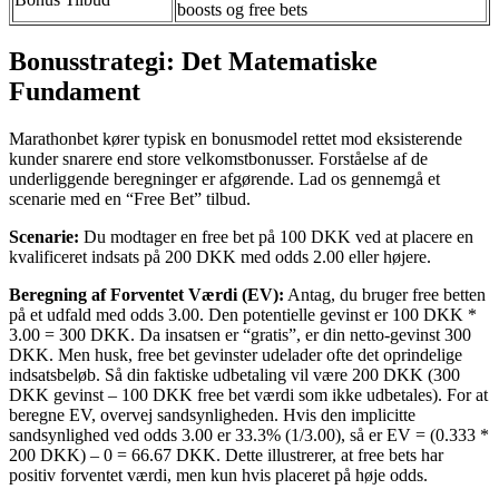
boosts og free bets
Bonusstrategi: Det Matematiske
Fundament
Marathonbet kører typisk en bonusmodel rettet mod eksisterende
kunder snarere end store velkomstbonusser. Forståelse af de
underliggende beregninger er afgørende. Lad os gennemgå et
scenarie med en “Free Bet” tilbud.
Scenarie:
Du modtager en free bet på 100 DKK ved at placere en
kvalificeret indsats på 200 DKK med odds 2.00 eller højere.
Beregning af Forventet Værdi (EV):
Antag, du bruger free betten
på et udfald med odds 3.00. Den potentielle gevinst er 100 DKK *
3.00 = 300 DKK. Da insatsen er “gratis”, er din netto-gevinst 300
DKK. Men husk, free bet gevinster udelader ofte det oprindelige
indsatsbeløb. Så din faktiske udbetaling vil være 200 DKK (300
DKK gevinst – 100 DKK free bet værdi som ikke udbetales). For at
beregne EV, overvej sandsynligheden. Hvis den implicitte
sandsynlighed ved odds 3.00 er 33.3% (1/3.00), så er EV = (0.333 *
200 DKK) – 0 = 66.67 DKK. Dette illustrerer, at free bets har
positiv forventet værdi, men kun hvis placeret på høje odds.