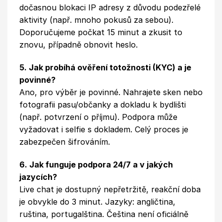
dočasnou blokaci IP adresy z důvodu podezřelé
aktivity (např. mnoho pokusů za sebou).
Doporučujeme počkat 15 minut a zkusit to
znovu, případně obnovit heslo.
5. Jak probíhá ověření totožnosti (KYC) a je
povinné?
Ano, pro výběr je povinné. Nahrajete sken nebo
fotografii pasu/občanky a dokladu k bydlišti
(např. potvrzení o příjmu). Podpora může
vyžadovat i selfie s dokladem. Celý proces je
zabezpečen šifrováním.
6. Jak funguje podpora 24/7 a v jakých
jazycích?
Live chat je dostupný nepřetržitě, reakční doba
je obvykle do 3 minut. Jazyky: angličtina,
ruština, portugalština. Čeština není oficiálně