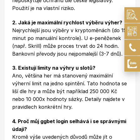
neposkytuje ochranu dle české legislativy.
Použití je na vlastní riziko.
2. Jaká je maximální rychlost výběru výher?
Nejrychlejší jsou výběry v kryptoměnách (do 15
minut po manuální kontrole). U e-peněženek
(např. Skrill) může proces trvat do 24 hodin.
Bankovní převody jsou nejpomalejší (3-7 dnů).
3. Existují limity na výhry u slotů?
Ano, většina her má stanovený maximální
výherní limit na jedno spintění. Tato hodnota se
liší dle hry a může být například 250 000 Kč
nebo 10 000x hodnoty sázky. Detaily najdete v
pravidlech konkrétní hry.
4. Proč můj ggbet login selhává i se správnými
údaji?
Kromě výše uvedených důvodů může jít o