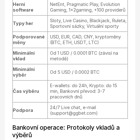
Herní
NetEnt, Pragmatic Play, Evolution
software
Gaming, 1x2gaming, +100 providerů
Sloty, Live Casino, Blackjack, Ruleta,
Typy her
Sportovní sázky, Virtuální sporty
Podporované
USD, EUR, CAD, CNY, kryptoměny
měny
(BTC, ETH, USDT, LTC)
Minimální
Od 1 USD / 0.0001 BTC (závisí na
vklad
metodě)
Minimální
Od 5 USD / 0.0002 BTC
výběr
E-wallets: do 24h, Krypto: do 15
Čas výběru
min, Bankovní převod: 3-7
pracovních dnů
24/7 Live chat, e-mail
Podpora
(support@ggbet.com)
Bankovní operace: Protokoly vkladů a
výběrů