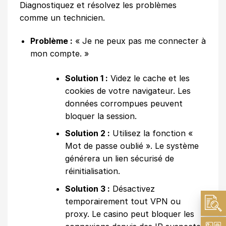
Diagnostiquez et résolvez les problèmes
comme un technicien.
Problème :
« Je ne peux pas me connecter à
mon compte. »
Solution 1 :
Videz le cache et les
cookies de votre navigateur. Les
données corrompues peuvent
bloquer la session.
Solution 2 :
Utilisez la fonction «
Mot de passe oublié ». Le système
générera un lien sécurisé de
réinitialisation.
Solution 3 :
Désactivez
temporairement tout VPN ou
proxy. Le casino peut bloquer les