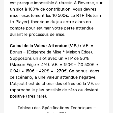
est presque impossible à réussir. À l’inverse, sur
un slot à 100% de contribution, vous devrez
miser exactement les 10 500€. Le RTP (Return
to Player) théorique du jeu entre alors en
compte pour estimer votre perte attendue
durant le processus de mise.
Calcul de la Valeur Attendue (V.E.) :
V.E. =
Bonus – (Exigence de Mise * Maison Edge).
Supposons un slot avec un RTP de 96%
(Maison Edge = 4%). V.E. = 150€ – (10 500€ *
0.04) = 150€ – 420€ =
-270€
. Ce bonus, dans
ce scénario, a une valeur attendue négative.
L’objectif est de choisir des offres où la V.E. se
rapproche le plus possible de zéro ou devient
positive (très rare).
Tableau des Spécifications Techniques –