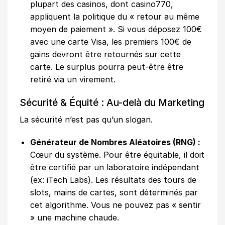
plupart des casinos, dont casino770,
appliquent la politique du « retour au même
moyen de paiement ». Si vous déposez 100€
avec une carte Visa, les premiers 100€ de
gains devront être retournés sur cette
carte. Le surplus pourra peut-être être
retiré via un virement.
Sécurité & Équité : Au-delà du Marketing
La sécurité n’est pas qu’un slogan.
Générateur de Nombres Aléatoires (RNG) :
Cœur du système. Pour être équitable, il doit
être certifié par un laboratoire indépendant
(ex: iTech Labs). Les résultats des tours de
slots, mains de cartes, sont déterminés par
cet algorithme. Vous ne pouvez pas « sentir
» une machine chaude.