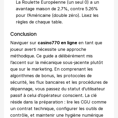
La Roulette Européenne (un seul 0) a un
avantage maison de 2.7%, contre 5.26%
pour l’Américaine (double zéro). Lisez les
règles de chaque table.
Conclusion
Naviguer sur
casino770 en ligne
en tant que
joueur averti nécessite une approche
méthodique. Ce guide a délibérément mis
l’accent sur la mécanique sous-jacente plutôt
que sur le marketing. En comprenant les
algorithmes de bonus, les protocoles de
sécurité, les flux bancaires et les procédures de
dépannage, vous passez du statut d’utilisateur
passif à celui d’opérateur conscient. La clé
réside dans la préparation : lire les CGU comme
un contrat technique, configurer les outils de
contrôle, et maintenir une hygiène numérique