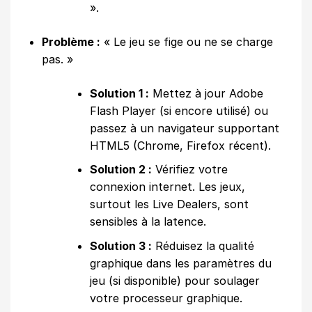
».
Problème :
« Le jeu se fige ou ne se charge
pas. »
Solution 1 :
Mettez à jour Adobe
Flash Player (si encore utilisé) ou
passez à un navigateur supportant
HTML5 (Chrome, Firefox récent).
Solution 2 :
Vérifiez votre
connexion internet. Les jeux,
surtout les Live Dealers, sont
sensibles à la latence.
Solution 3 :
Réduisez la qualité
graphique dans les paramètres du
jeu (si disponible) pour soulager
votre processeur graphique.