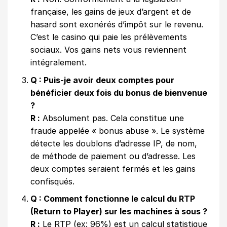
française, les gains de jeux d’argent et de
hasard sont exonérés d’impôt sur le revenu.
C’est le casino qui paie les prélèvements
sociaux. Vos gains nets vous reviennent
intégralement.
Q : Puis-je avoir deux comptes pour
bénéficier deux fois du bonus de bienvenue
?
R :
Absolument pas. Cela constitue une
fraude appelée « bonus abuse ». Le système
détecte les doublons d’adresse IP, de nom,
de méthode de paiement ou d’adresse. Les
deux comptes seraient fermés et les gains
confisqués.
Q : Comment fonctionne le calcul du RTP
(Return to Player) sur les machines à sous ?
R :
Le RTP (ex: 96%) est un calcul statistique