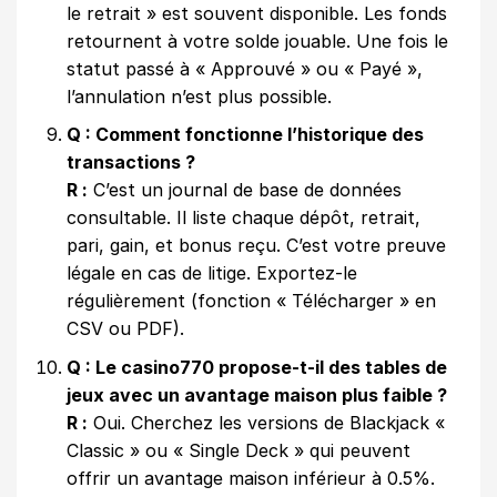
le retrait » est souvent disponible. Les fonds
retournent à votre solde jouable. Une fois le
statut passé à « Approuvé » ou « Payé »,
l’annulation n’est plus possible.
Q : Comment fonctionne l’historique des
transactions ?
R :
C’est un journal de base de données
consultable. Il liste chaque dépôt, retrait,
pari, gain, et bonus reçu. C’est votre preuve
légale en cas de litige. Exportez-le
régulièrement (fonction « Télécharger » en
CSV ou PDF).
Q : Le casino770 propose-t-il des tables de
jeux avec un avantage maison plus faible ?
R :
Oui. Cherchez les versions de Blackjack «
Classic » ou « Single Deck » qui peuvent
offrir un avantage maison inférieur à 0.5%.