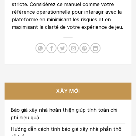
stricte. Considérez ce manuel comme votre
référence opérationnelle pour interagir avec la
plateforme en minimisant les risques et en
maximisant la clarté de votre expérience de jeu.
XÂY MỚI
Báo giá xây nhà hoàn thiện giúp tính toán chi
phí hiệu quả
Hướng dẫn cách tính báo giá xây nhà phần thô