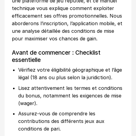
une plateforme de jeu réputée, et ce manuel
technique vous explique comment exploiter
efficacement ses offres promotionnelles. Nous
aborderons l’inscription, l’application mobile, et
une analyse détaillée des conditions de mise
pour maximiser vos chances de gain.
Avant de commencer : Checklist
essentielle
Vérifiez votre éligibilité géographique et l’âge
légal (18 ans ou plus selon la juridiction).
Lisez attentivement les termes et conditions
du bonus, notamment les exigences de mise
(wager).
Assurez-vous de comprendre les
contributions des différents jeux aux
conditions de pari.