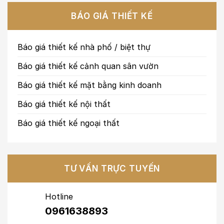
BÁO GIÁ THIẾT KẾ
Báo giá thiết kế nhà phố / biệt thự
Báo giá thiết kế cảnh quan sân vườn
Báo giá thiết kế mặt bằng kinh doanh
Báo giá thiết kế nội thất
Báo giá thiết kế ngoại thất
TƯ VẤN TRỰC TUYẾN
Hotline
0961638893