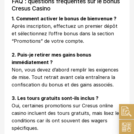
FAQ : questions fréquentes sur le bonus
Cresus Casino
1. Comment activer le bonus de bienvenue ?
Après inscription, effectuez un premier dépôt
et sélectionnez l’offre bonus dans la section
“Promotions” de votre compte.
2. Puis-je retirer mes gains bonus
immédiatement ?
Non, vous devez d’abord remplir les exigences
de mise. Tout retrait avant cela entraînera la
confiscation du bonus et des gains associés.
3. Les tours gratuits sont-ils inclus ?
Oui, certaines promotions sur Cresus online
casino incluent des tours gratuits, mais lisez les
conditions car ils ont souvent des wagers
spécifiques.