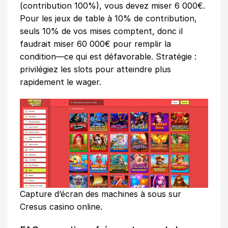
(contribution 100%), vous devez miser 6 000€.
Pour les jeux de table à 10% de contribution,
seuls 10% de vos mises comptent, donc il
faudrait miser 60 000€ pour remplir la
condition—ce qui est défavorable. Stratégie :
privilégiez les slots pour atteindre plus
rapidement le wager.
Capture d’écran des machines à sous sur
Cresus casino online.