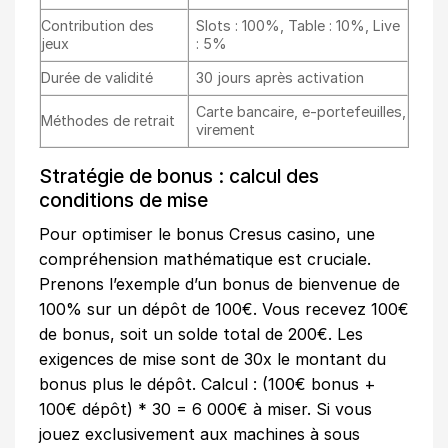
Contribution des
Slots : 100%, Table : 10%, Live
jeux
: 5%
Durée de validité
30 jours après activation
Carte bancaire, e-portefeuilles,
Méthodes de retrait
virement
Stratégie de bonus : calcul des
conditions de mise
Pour optimiser le bonus Cresus casino, une
compréhension mathématique est cruciale.
Prenons l’exemple d’un bonus de bienvenue de
100% sur un dépôt de 100€. Vous recevez 100€
de bonus, soit un solde total de 200€. Les
exigences de mise sont de 30x le montant du
bonus plus le dépôt. Calcul : (100€ bonus +
100€ dépôt) * 30 = 6 000€ à miser. Si vous
jouez exclusivement aux machines à sous