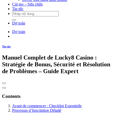
Cải tạo – Sửa chữa
Tin tức
Dự toán
Dự toán
Tin tức
Manuel Complet de Lucky8 Casino :
Stratégie de Bonus, Sécurité et Résolution
de Problèmes – Guide Expert
Contents
Avant de commencer : Checklist Essentielle
Processus d’Inscription Détailé