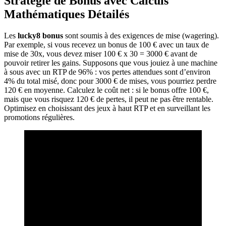
Stratégie de Bonus avec Calculs
Mathématiques Détailés
Les
lucky8 bonus
sont soumis à des exigences de mise (wagering).
Par exemple, si vous recevez un bonus de 100 € avec un taux de
mise de 30x, vous devez miser 100 € x 30 = 3000 € avant de
pouvoir retirer les gains. Supposons que vous jouiez à une machine
à sous avec un RTP de 96% : vos pertes attendues sont d’environ
4% du total misé, donc pour 3000 € de mises, vous pourriez perdre
120 € en moyenne. Calculez le coût net : si le bonus offre 100 €,
mais que vous risquez 120 € de pertes, il peut ne pas être rentable.
Optimisez en choisissant des jeux à haut RTP et en surveillant les
promotions régulières.