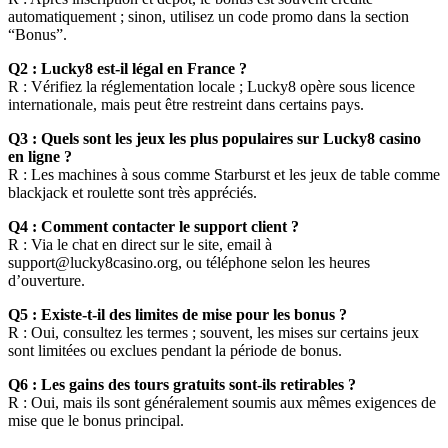
automatiquement ; sinon, utilisez un code promo dans la section
“Bonus”.
Q2 : Lucky8 est-il légal en France ?
R : Vérifiez la réglementation locale ; Lucky8 opère sous licence
internationale, mais peut être restreint dans certains pays.
Q3 : Quels sont les jeux les plus populaires sur Lucky8 casino
en ligne ?
R : Les machines à sous comme Starburst et les jeux de table comme
blackjack et roulette sont très appréciés.
Q4 : Comment contacter le support client ?
R : Via le chat en direct sur le site, email à
support@lucky8casino.org, ou téléphone selon les heures
d’ouverture.
Q5 : Existe-t-il des limites de mise pour les bonus ?
R : Oui, consultez les termes ; souvent, les mises sur certains jeux
sont limitées ou exclues pendant la période de bonus.
Q6 : Les gains des tours gratuits sont-ils retirables ?
R : Oui, mais ils sont généralement soumis aux mêmes exigences de
mise que le bonus principal.