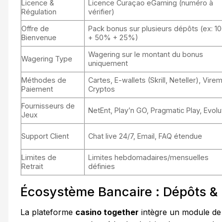
Licence &
Licence Curaçao eGaming (numéro à
Régulation
vérifier)
Offre de
Pack bonus sur plusieurs dépôts (ex: 
Bienvenue
+ 50% + 25%)
Wagering sur le montant du bonus
Wagering Type
uniquement
Méthodes de
Cartes, E-wallets (Skrill, Neteller), Vire
Paiement
Cryptos
Fournisseurs de
NetEnt, Play’n GO, Pragmatic Play, Evolu
Jeux
Support Client
Chat live 24/7, Email, FAQ étendue
Limites de
Limites hebdomadaires/mensuelles
Retrait
définies
Écosystème Bancaire : Dépôts & 
La plateforme
casino together
intègre un module de 