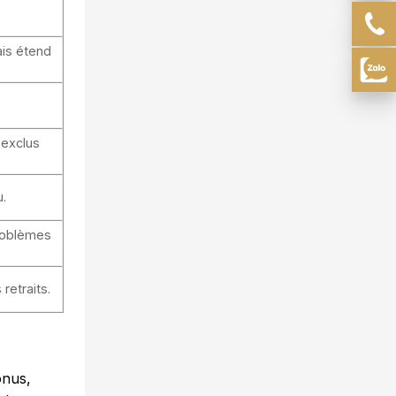
ais étend
 exclus
u.
problèmes
retraits.
onus,