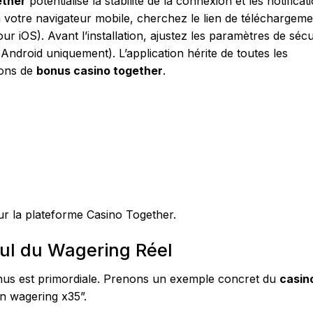
ether
potentialise la stabilité de la connexion et les notifica
 via votre navigateur mobile, cherchez le lien de télécharge
r iOS). Avant l’installation, ajustez les paramètres de sécu
Android uniquement). L’application hérite de toutes les
ions de
bonus casino together
.
 sur la plateforme Casino Together.
ul du Wagering Réel
nus est primordiale. Prenons un exemple concret du
casin
n wagering x35”.