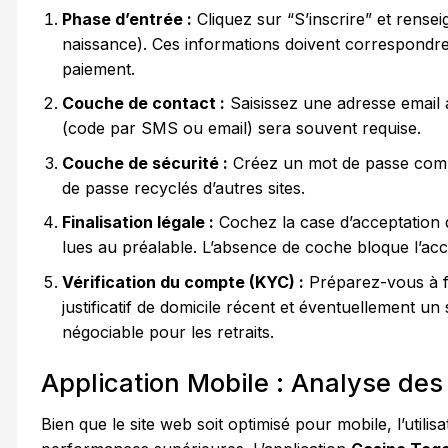
Phase d’entrée :
Cliquez sur “S’inscrire” et rense
naissance). Ces informations doivent correspondre 
paiement.
Couche de contact :
Saisissez une adresse email 
(code par SMS ou email) sera souvent requise.
Couche de sécurité :
Créez un mot de passe compl
de passe recyclés d’autres sites.
Finalisation légale :
Cochez la case d’acceptation des
lues au préalable. L’absence de coche bloque l’ac
Vérification du compte (KYC) :
Préparez-vous à fo
justificatif de domicile récent et éventuellement
négociable pour les retraits.
Application Mobile : Analyse de
Bien que le site web soit optimisé pour mobile, l’utilisa