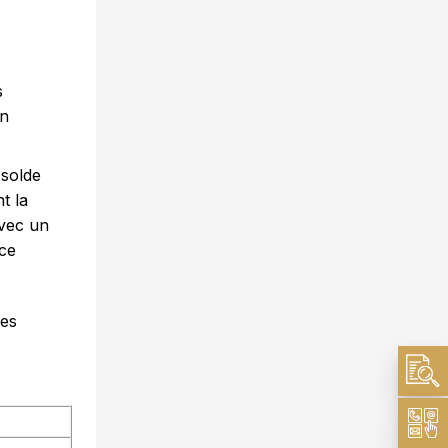
s
on
 solde
t la
Avec un
 ce
des