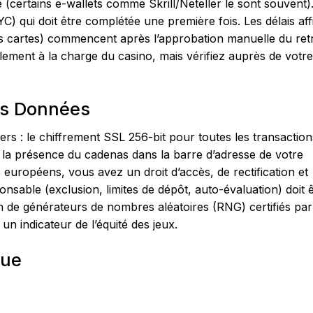
(certains e-wallets comme Skrill/Neteller le sont souvent)
C) qui doit être complétée une première fois. Les délais aff
es cartes) commencent après l’approbation manuelle du retra
ralement à la charge du casino, mais vérifiez auprès de votr
des Données
ers : le chiffrement SSL 256-bit pour toutes les transactions
 la présence du cadenas dans la barre d’adresse de votre
uropéens, vous avez un droit d’accès, de rectification et
nsable (exclusion, limites de dépôt, auto-évaluation) doit 
ion de générateurs de nombres aléatoires (RNG) certifiés par
n indicateur de l’équité des jeux.
que