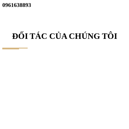
0961638893
ĐỐI TÁC CỦA CHÚNG TÔI