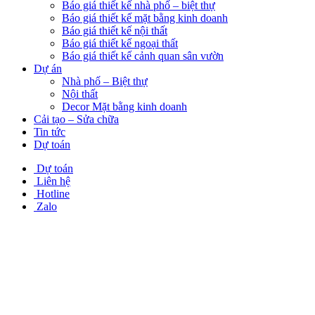
Báo giá thiết kế nhà phố – biệt thự
Báo giá thiết kế mặt bằng kinh doanh
Báo giá thiết kế nội thất
Báo giá thiết kế ngoại thất
Báo giá thiết kế cảnh quan sân vườn
Dự án
Nhà phố – Biệt thự
Nội thất
Decor Mặt bằng kinh doanh
Cải tạo – Sửa chữa
Tin tức
Dự toán
Dự toán
Liên hệ
Hotline
Zalo