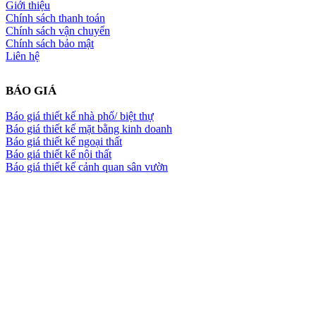
Giới thiệu
Chính sách thanh toán
Chính sách vận chuyển
Chính sách bảo mật
Liên hệ
BÁO GIÁ
Báo giá thiết kế nhà phố/ biệt thự
Báo giá thiết kế mặt bằng kinh doanh
Báo giá thiết kế ngoại thất
Báo giá thiết kế nội thất
Báo giá thiết kế cảnh quan sân vườn