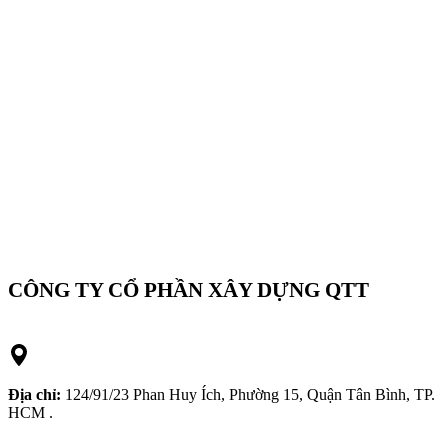
CÔNG TY CỔ PHẦN XÂY DỰNG QTT
Địa chỉ:
124/91/23 Phan Huy Ích, Phường 15, Quận Tân Bình, TP.
HCM .