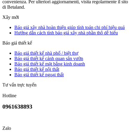
convenienza. Per ulteriori aggiornamenti, visita regolarmente il sito
di Betaland.
Xây mới
Báo giá xây nhà hoàn thiện giúp tính toán chi phí hiệu quả
Hướng dẫn cách tính báo giá xây nhà phần thô dễ hiểu
Báo giá thiết kế
Báo giá thiết kế nhà phố / biệt thự
Báo giá thiết kế cảnh quan sân vườn
Báo giá thiết kế mặt bằng kinh doanh
Báo giá thiết kế nội thất
Báo giá thiết kế ngoại thất
Tư vấn trực tuyến
Hotline
0961638893
Zalo