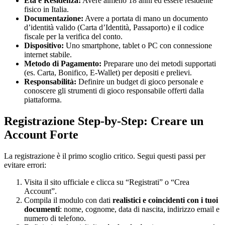
Età e Residenza:
Avere almeno 18 anni ed essere residente
fisico in Italia.
Documentazione:
Avere a portata di mano un documento
d’identità valido (Carta d’Identità, Passaporto) e il codice
fiscale per la verifica del conto.
Dispositivo:
Uno smartphone, tablet o PC con connessione
internet stabile.
Metodo di Pagamento:
Preparare uno dei metodi supportati
(es. Carta, Bonifico, E-Wallet) per depositi e prelievi.
Responsabilità:
Definire un budget di gioco personale e
conoscere gli strumenti di gioco responsabile offerti dalla
piattaforma.
Registrazione Step-by-Step: Creare un
Account Forte
La registrazione è il primo scoglio critico. Segui questi passi per
evitare errori:
Visita il sito ufficiale e clicca su “Registrati” o “Crea
Account”.
Compila il modulo con dati
realistici e coincidenti con i tuoi
documenti
: nome, cognome, data di nascita, indirizzo email e
numero di telefono.