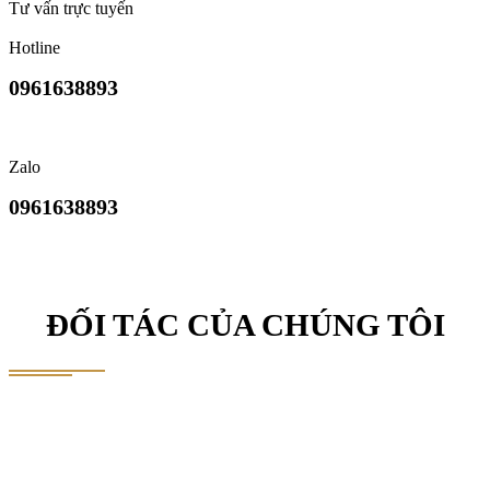
Tư vấn trực tuyến
Hotline
0961638893
Zalo
0961638893
ĐỐI TÁC CỦA CHÚNG TÔI