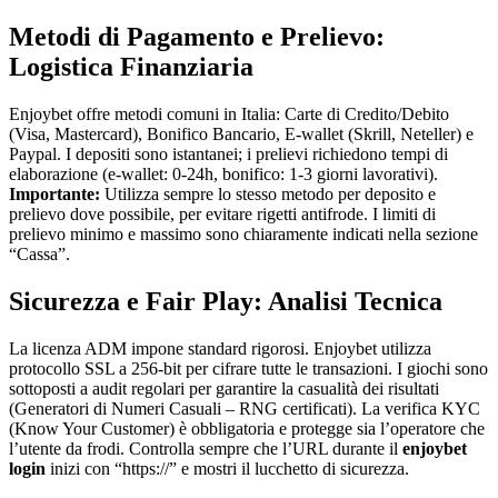
Metodi di Pagamento e Prelievo:
Logistica Finanziaria
Enjoybet offre metodi comuni in Italia: Carte di Credito/Debito
(Visa, Mastercard), Bonifico Bancario, E-wallet (Skrill, Neteller) e
Paypal. I depositi sono istantanei; i prelievi richiedono tempi di
elaborazione (e-wallet: 0-24h, bonifico: 1-3 giorni lavorativi).
Importante:
Utilizza sempre lo stesso metodo per deposito e
prelievo dove possibile, per evitare rigetti antifrode. I limiti di
prelievo minimo e massimo sono chiaramente indicati nella sezione
“Cassa”.
Sicurezza e Fair Play: Analisi Tecnica
La licenza ADM impone standard rigorosi. Enjoybet utilizza
protocollo SSL a 256-bit per cifrare tutte le transazioni. I giochi sono
sottoposti a audit regolari per garantire la casualità dei risultati
(Generatori di Numeri Casuali – RNG certificati). La verifica KYC
(Know Your Customer) è obbligatoria e protegge sia l’operatore che
l’utente da frodi. Controlla sempre che l’URL durante il
enjoybet
login
inizi con “https://” e mostri il lucchetto di sicurezza.