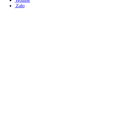
Hotline
Zalo