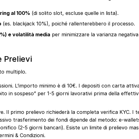
ring al 100%
(di solito slot, escluse quelle in lista).
o
(es. blackjack 10%), poiché rallenterebbero il processo.
%) e volatilità media
per minimizzare la varianza negativa
 Prelievi
o multiplo.
oni. L’importo minimo è di 10€. I depositi con carta atti
 in sospeso” per 1-5 giorni lavorativi prima della effetti
e. Il primo prelievo richiederà la completa verifica KYC. I t
essivo trasferimento dei fondi dipende dal metodo: e-wallets
bonifico (2-5 giorni bancari). Esiste un limite di prelievo ma
ermini & Condizioni.