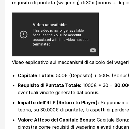
requisito di puntata (wagering) di 30x (bonus + depos
Video esplicativo sui meccanismi di calcolo del wageri
Capitale Totale:
500€ (Deposito) + 500€ (Bonus)
Requisito di Puntata Totale:
1000€ * 30 =
30.00
eventuali vincite generate dal bonus.
Impatto dell’RTP (Return to Player):
Supponiamo d
teoria, su 30.000€ di puntate, ti aspetti di perder
Valore Atteso del Capitale Bonus:
Capitale Bonus
dimostra come requisiti di wagering elevati riducan