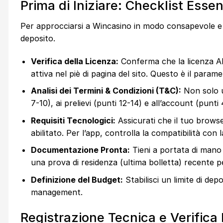
Prima di Iniziare: Checklist Essen
Per approcciarsi a Wincasino in modo consapevole e t
deposito.
Verifica della Licenza:
Conferma che la licenza AD
attiva nel piè di pagina del sito. Questo è il param
Analisi dei Termini & Condizioni (T&C):
Non solo un
7-10), ai prelievi (punti 12-14) e all’account (punti 
Requisiti Tecnologici:
Assicurati che il tuo browse
abilitato. Per l’app, controlla la compatibilità con
Documentazione Pronta:
Tieni a portata di mano 
una prova di residenza (ultima bolletta) recente 
Definizione del Budget:
Stabilisci un limite di dep
management.
Registrazione Tecnica e Verifica