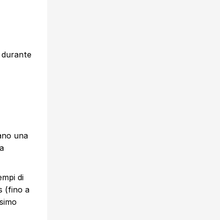
 durante
vano una
va
empi di
 (fino a
ssimo