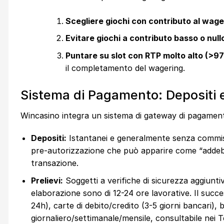
Scegliere giochi con contributo al wage
Evitare giochi a contributo basso o null
Puntare su slot con RTP molto alto (>97
il completamento del wagering.
Sistema di Pagamento: Depositi e
Wincasino integra un sistema di gateway di pagament
Depositi:
Istantanei e generalmente senza commissi
pre-autorizzazione che può apparire come “addebito
transazione.
Prelievi:
Soggetti a verifiche di sicurezza aggiuntiv
elaborazione sono di 12-24 ore lavorative. Il succ
24h), carte di debito/credito (3-5 giorni bancari), 
giornaliero/settimanale/mensile, consultabile nei T