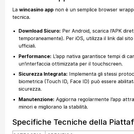
La
wincasino app
non è un semplice browser wrappe
tecnica.
Download Sicuro:
Per Android, scarica l’APK dirett
temporaneamente). Per iOS, utilizza il link dal sit
ufficiali.
Performance:
L’app nativa garantisce tempi di car
un’interfaccia ottimizzata per il touchscreen.
Sicurezza Integrata:
Implementa gli stessi protoco
biometrica (Touch ID, Face ID) può essere abilitat
sicurezza.
Manutenzione:
Aggiorna regolarmente l’app attrav
minori e migliorano la stabilità.
Specifiche Tecniche della Piatta