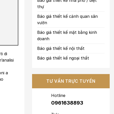
Báo giá thiết kế nhà phố / biệt
thự
Báo giá thiết kế cảnh quan sân
vườn
Báo giá thiết kế mặt bằng kinh
doanh
Báo giá thiết kế nội thất
i di
Báo giá thiết kế ngoại thất
’analisi
oni a
uo
TƯ VẤN TRỰC TUYẾN
Hotline
0961638893