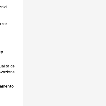
cnici
irror
ep
alità dei
rovazione
agamento