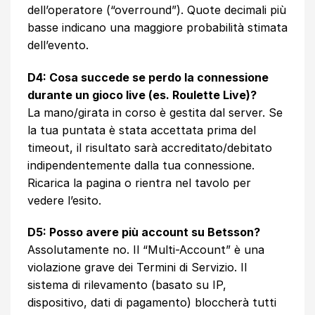
dell’operatore (“overround”). Quote decimali più
basse indicano una maggiore probabilità stimata
dell’evento.
D4: Cosa succede se perdo la connessione
durante un gioco live (es. Roulette Live)?
La mano/girata in corso è gestita dal server. Se
la tua puntata è stata accettata prima del
timeout, il risultato sarà accreditato/debitato
indipendentemente dalla tua connessione.
Ricarica la pagina o rientra nel tavolo per
vedere l’esito.
D5: Posso avere più account su Betsson?
Assolutamente no. Il “Multi-Account” è una
violazione grave dei Termini di Servizio. Il
sistema di rilevamento (basato su IP,
dispositivo, dati di pagamento) bloccherà tutti