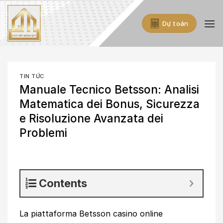
Skip
to
Dự toán
content
TIN TỨC
Manuale Tecnico Betsson: Analisi
Matematica dei Bonus, Sicurezza
e Risoluzione Avanzata dei
Problemi
Contents
La piattaforma
Betsson casino online