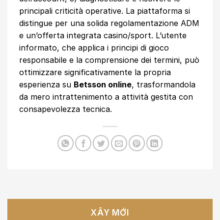
principali criticità operative. La piattaforma si
distingue per una solida regolamentazione ADM
e un’offerta integrata casino/sport. L’utente
informato, che applica i principi di gioco
responsabile e la comprensione dei termini, può
ottimizzare significativamente la propria
esperienza su
Betsson online
, trasformandola
da mero intrattenimento a attività gestita con
consapevolezza tecnica.
XÂY MỚI