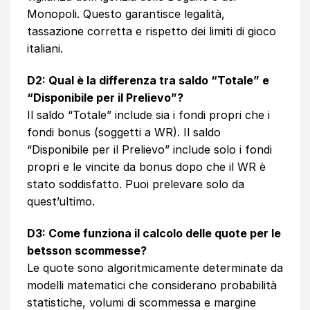
Monopoli. Questo garantisce legalità,
tassazione corretta e rispetto dei limiti di gioco
italiani.
D2: Qual è la differenza tra saldo “Totale” e
“Disponibile per il Prelievo”?
Il saldo “Totale” include sia i fondi propri che i
fondi bonus (soggetti a WR). Il saldo
“Disponibile per il Prelievo” include solo i fondi
propri e le vincite da bonus dopo che il WR è
stato soddisfatto. Puoi prelevare solo da
quest’ultimo.
D3: Come funziona il calcolo delle quote per le
betsson scommesse?
Le quote sono algoritmicamente determinate da
modelli matematici che considerano probabilità
statistiche, volumi di scommessa e margine