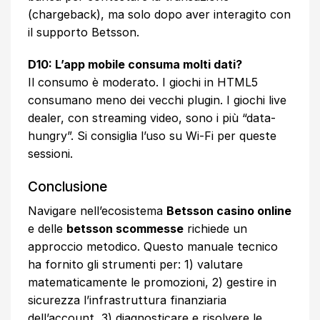
(chargeback), ma solo dopo aver interagito con
il supporto Betsson.
D10: L’app mobile consuma molti dati?
Il consumo è moderato. I giochi in HTML5
consumano meno dei vecchi plugin. I giochi live
dealer, con streaming video, sono i più “data-
hungry”. Si consiglia l’uso su Wi-Fi per queste
sessioni.
Conclusione
Navigare nell’ecosistema
Betsson casino online
e delle
betsson scommesse
richiede un
approccio metodico. Questo manuale tecnico
ha fornito gli strumenti per: 1) valutare
matematicamente le promozioni, 2) gestire in
sicurezza l’infrastruttura finanziaria
dell’account, 3) diagnosticare e risolvere le