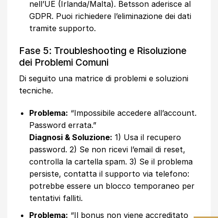
nell’UE (Irlanda/Malta). Betsson aderisce al
GDPR. Puoi richiedere l’eliminazione dei dati
tramite supporto.
Fase 5: Troubleshooting e Risoluzione
dei Problemi Comuni
Di seguito una matrice di problemi e soluzioni
tecniche.
Problema:
“Impossibile accedere all’account.
Password errata.”
Diagnosi & Soluzione:
1) Usa il recupero
password. 2) Se non ricevi l’email di reset,
controlla la cartella spam. 3) Se il problema
persiste, contatta il supporto via telefono:
potrebbe essere un blocco temporaneo per
tentativi falliti.
Problema:
“Il bonus non viene accreditato