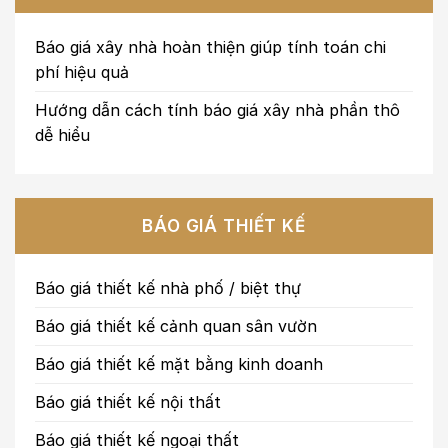
Báo giá xây nhà hoàn thiện giúp tính toán chi
phí hiệu quả
Hướng dẫn cách tính báo giá xây nhà phần thô
dễ hiểu
BÁO GIÁ THIẾT KẾ
Báo giá thiết kế nhà phố / biệt thự
Báo giá thiết kế cảnh quan sân vườn
Báo giá thiết kế mặt bằng kinh doanh
Báo giá thiết kế nội thất
Báo giá thiết kế ngoại thất