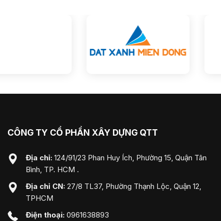
CÔNG TY CỔ PHẦN XÂY DỰNG QTT
Địa chỉ:
124/91/23 Phan Huy Ích, Phường 15, Quận Tân
Bình, TP. HCM .
Địa chỉ CN:
27/8 TL37, Phường Thạnh Lộc, Quận 12,
TPHCM
Điện thoại:
0961638893