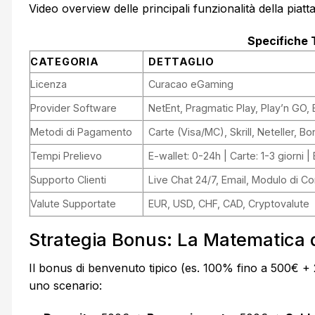
Video overview delle principali funzionalità della piatt
Specifiche 
CATEGORIA
DETTAGLIO
Licenza
Curacao eGaming
Provider Software
NetEnt, Pragmatic Play, Play’n GO, E
Metodi di Pagamento
Carte (Visa/MC), Skrill, Neteller, Bo
Tempi Prelievo
E-wallet: 0-24h | Carte: 1-3 giorni | 
Supporto Clienti
Live Chat 24/7, Email, Modulo di Co
Valute Supportate
EUR, USD, CHF, CAD, Cryptovalute
Strategia Bonus: La Matematica 
Il bonus di benvenuto tipico (es. 100% fino a 500€ + 
uno scenario: