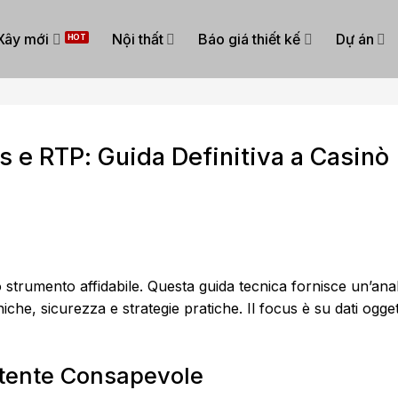
Xây mới
Nội thất
Báo giá thiết kế
Dự án
 e RTP: Guida Definitiva a Casinò
strumento affidabile. Questa guida tecnica fornisce un’anal
e, sicurezza e strategie pratiche. Il focus è su dati oggett
’Utente Consapevole