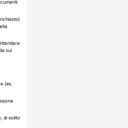
documenti
richiesto)
ella
Attendere
da sul
e (es.
ssione
 di solito