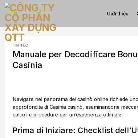
Skip
to
Giới thiệu
content
TIN TỨC
Manuale per Decodificare Bonus
Casinia
Navigare nel panorama dei casinò online richiede uno 
approfondita di
Casinia casinò
, esaminandone meccanich
calcoli e procedure per un’esperienza ottimale.
Prima di Iniziare: Checklist dell