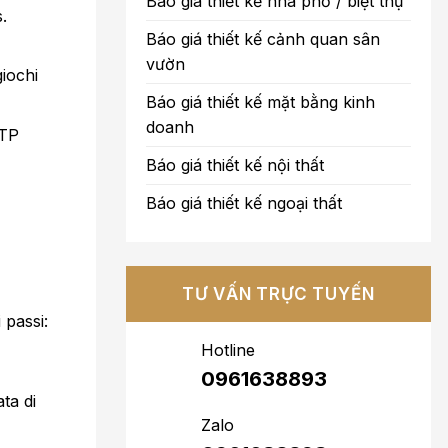
Báo giá thiết kế nhà phố / biệt thự
.
Báo giá thiết kế cảnh quan sân
vườn
giochi
Báo giá thiết kế mặt bằng kinh
doanh
RTP
Báo giá thiết kế nội thất
Báo giá thiết kế ngoại thất
TƯ VẤN TRỰC TUYẾN
 passi:
Hotline
0961638893
ta di
Zalo