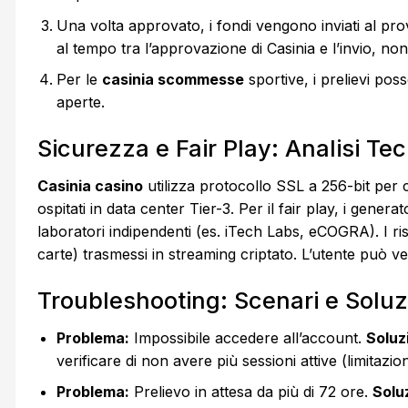
Una volta approvato, i fondi vengono inviati al prov
al tempo tra l’approvazione di Casinia e l’invio, no
Per le
casinia scommesse
sportive, i prelievi po
aperte.
Sicurezza e Fair Play: Analisi Te
Casinia casino
utilizza protocollo SSL a 256-bit per cr
ospitati in data center Tier-3. Per il fair play, i genera
laboratori indipendenti (es. iTech Labs, eCOGRA). I risul
carte) trasmessi in streaming criptato. L’utente può ver
Troubleshooting: Scenari e Soluz
Problema:
Impossibile accedere all’account.
Soluz
verificare di non avere più sessioni attive (limitazi
Problema:
Prelievo in attesa da più di 72 ore.
Solu