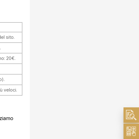
el sito.
.
mo: 20€.
o).
ù veloci.
zziamo