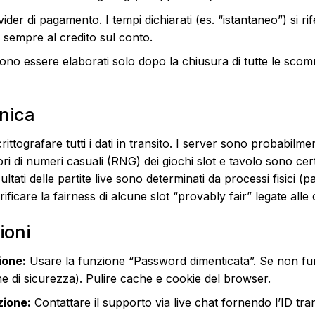
ider di pagamento. I tempi dichiarati (es. “istantaneo”) si ri
n sempre al credito sul conto.
ssono essere elaborati solo dopo la chiusura di tutte le sco
cnica
ittografare tutti i dati in transito. I server sono probabilme
tori di numeri casuali (RNG) dei giochi slot e tavolo sono cert
tati delle partite live sono determinati da processi fisici (pa
ificare la fairness di alcune slot “provably fair” legate alle 
ioni
ione:
Usare la funzione “Password dimenticata”. Se non fu
one di sicurezza). Pulire cache e cookie del browser.
zione:
Contattare il supporto via live chat fornendo l’ID tra