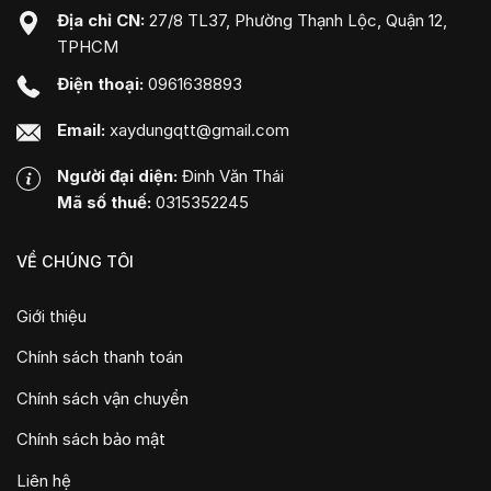
Địa chỉ CN:
27/8 TL37, Phường Thạnh Lộc, Quận 12,
TPHCM
Điện thoại:
0961638893
Email:
xaydungqtt@gmail.com
Người đại diện:
Đinh Văn Thái
Mã số thuế:
0315352245
VỀ CHÚNG TÔI
Giới thiệu
Chính sách thanh toán
Chính sách vận chuyển
Chính sách bảo mật
Liên hệ