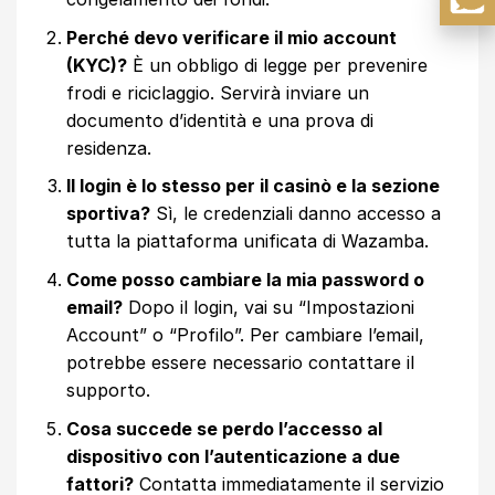
Perché devo verificare il mio account
(KYC)?
È un obbligo di legge per prevenire
frodi e riciclaggio. Servirà inviare un
documento d’identità e una prova di
residenza.
Il login è lo stesso per il casinò e la sezione
sportiva?
Sì, le credenziali danno accesso a
tutta la piattaforma unificata di Wazamba.
Come posso cambiare la mia password o
email?
Dopo il login, vai su “Impostazioni
Account” o “Profilo”. Per cambiare l’email,
potrebbe essere necessario contattare il
supporto.
Cosa succede se perdo l’accesso al
dispositivo con l’autenticazione a due
fattori?
Contatta immediatamente il servizio