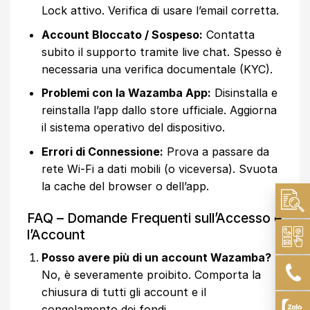
Lock attivo. Verifica di usare l’email corretta.
Account Bloccato / Sospeso:
Contatta
subito il supporto tramite live chat. Spesso è
necessaria una verifica documentale (KYC).
Problemi con la Wazamba App:
Disinstalla e
reinstalla l’app dallo store ufficiale. Aggiorna
il sistema operativo del dispositivo.
Errori di Connessione:
Prova a passare da
rete Wi-Fi a dati mobili (o viceversa). Svuota
la cache del browser o dell’app.
FAQ – Domande Frequenti sull’Accesso e
l’Account
Posso avere più di un account Wazamba?
No, è severamente proibito. Comporta la
chiusura di tutti gli account e il
congelamento dei fondi.