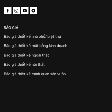
BÁO GIÁ
Báo giá thiết kế nhà phố/ biệt thự
Báo giá thiết kế mặt bằng kinh doanh
Báo giá thiết kế ngoại thất
Báo giá thiết kế nội thất
Báo giá thiết kế cảnh quan sân vườn