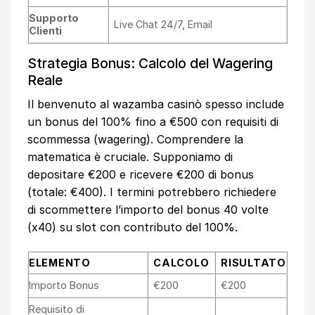
Supporto
Live Chat 24/7, Email
Clienti
Strategia Bonus: Calcolo del Wagering
Reale
Il benvenuto al wazamba casinò spesso include
un bonus del 100% fino a €500 con requisiti di
scommessa (wagering). Comprendere la
matematica è cruciale. Supponiamo di
depositare €200 e ricevere €200 di bonus
(totale: €400). I termini potrebbero richiedere
di scommettere l’importo del bonus 40 volte
(x40) su slot con contributo del 100%.
ELEMENTO
CALCOLO
RISULTATO
Importo Bonus
€200
€200
Requisito di