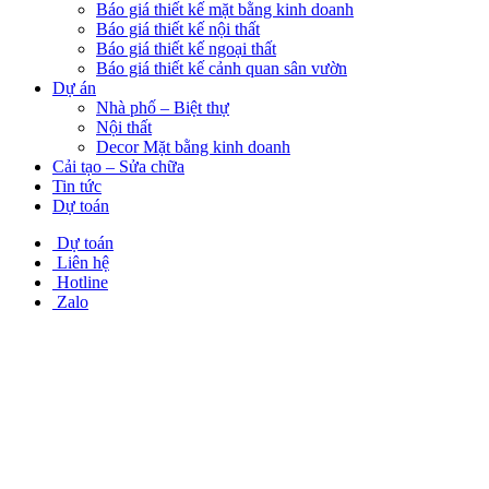
Báo giá thiết kế mặt bằng kinh doanh
Báo giá thiết kế nội thất
Báo giá thiết kế ngoại thất
Báo giá thiết kế cảnh quan sân vườn
Dự án
Nhà phố – Biệt thự
Nội thất
Decor Mặt bằng kinh doanh
Cải tạo – Sửa chữa
Tin tức
Dự toán
Dự toán
Liên hệ
Hotline
Zalo