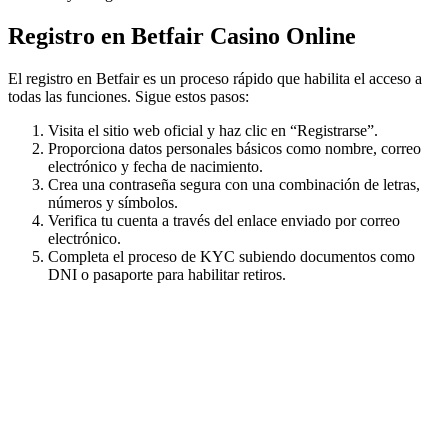
Registro en Betfair Casino Online
El registro en Betfair es un proceso rápido que habilita el acceso a
todas las funciones. Sigue estos pasos:
Visita el sitio web oficial y haz clic en “Registrarse”.
Proporciona datos personales básicos como nombre, correo
electrónico y fecha de nacimiento.
Crea una contraseña segura con una combinación de letras,
números y símbolos.
Verifica tu cuenta a través del enlace enviado por correo
electrónico.
Completa el proceso de KYC subiendo documentos como
DNI o pasaporte para habilitar retiros.