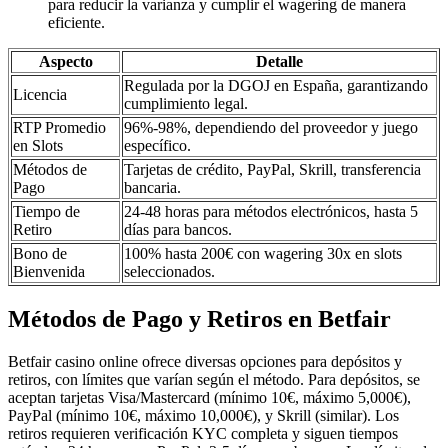
para reducir la varianza y cumplir el wagering de manera
eficiente.
Aspecto
Detalle
Regulada por la DGOJ en España, garantizando
Licencia
cumplimiento legal.
RTP Promedio
96%-98%, dependiendo del proveedor y juego
en Slots
específico.
Métodos de
Tarjetas de crédito, PayPal, Skrill, transferencia
Pago
bancaria.
Tiempo de
24-48 horas para métodos electrónicos, hasta 5
Retiro
días para bancos.
Bono de
100% hasta 200€ con wagering 30x en slots
Bienvenida
seleccionados.
Métodos de Pago y Retiros en Betfair
Betfair casino online ofrece diversas opciones para depósitos y
retiros, con límites que varían según el método. Para depósitos, se
aceptan tarjetas Visa/Mastercard (mínimo 10€, máximo 5,000€),
PayPal (mínimo 10€, máximo 10,000€), y Skrill (similar). Los
retiros requieren verificación KYC completa y siguen tiempos