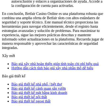
autoexclusión y enlaces a organizaciones de ayuda. Accede a
la configuración de cuenta para activarlas.
En conclusión, Betfair Casino Online es una plataforma robusta que
combina una amplia oferta de Betfair slots con altos estándares de
seguridad y soporte técnico. Este manual técnico proporciona las
herramientas para navegar eficientemente, desde el registro hasta
estrategias avanzadas y solución de problemas. Para maximizar tu
experiencia, sigue las mejores prácticas descritas y mantente
informado sobre actualizaciones en la plataforma. Recuerda jugar de
manera responsable y aprovechar las características de seguridad
integradas.
Xây mới
Báo giá xây nhà hoàn thiện giúp tính toán chi phí hiệu quả
Hướng dẫn cách tính báo giá xây nhà phần thô dễ hiểu
Báo giá thiết kế
Báo giá thiết kế nhà phố / biệt thự
Báo giá thiết kế cảnh quan sân vườn
Báo giá thiết kế mặt bằng kinh doanh
Báo giá thiết kế nội thất
Báo giá thiết kế ngoại thất