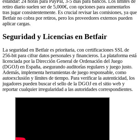
estándar: 24 horas para PayPal, 3-5 días para bancos. Los límites de
retiro diario suelen ser de 5,000€, con opciones para aumentarlos
tras jugar consistentemente. Es crucial revisar las comisiones, ya que
Betfair no cobra por retiros, pero los proveedores externos pueden
aplicar cargas.
Seguridad y Licencias en Betfair
La seguridad en Betfair es prioritaria, con certificaciones SSL de
256-bit para cifrar datos personales y financieros. La plataforma está
licenciada por la Dirección General de Ordenación del Juego
(DGOJ) en España, asegurando auditorías regulares y juego justo.
Además, implementa herramientas de juego responsable, como
autoexclusión y límites de tiempo. Para verificar la autenticidad, los
jugadores pueden buscar el sello de la DGOJ en el sitio web y
reportar cualquier irregularidad a las autoridades correspondientes.