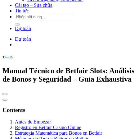
Cải tạo – Sửa chữa
Tin tức
Dự toán
Dự toán
Tin tức
Manual Técnico de Betfair Slots: Análisis
de Bonos y Seguridad – Guía Exhaustiva
Contents
Antes de Empezar
Registro en Betfair Casino Online
Estrategia Matemática para Bonos en Betfair
Métodos de Pago y Retiros en Betfair