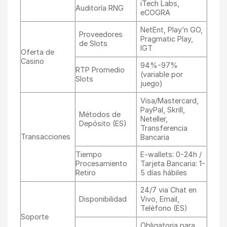
iTech Labs,
Auditoría RNG
eCOGRA
NetEnt, Play’n GO,
Proveedores
Pragmatic Play,
de Slots
IGT
Oferta de
Casino
94%-97%
RTP Promedio
(variable por
Slots
juego)
Visa/Mastercard,
PayPal, Skrill,
Métodos de
Neteller,
Depósito (ES)
Transferencia
Transacciones
Bancaria
Tiempo
E-wallets: 0-24h /
Procesamiento
Tarjeta Bancaria: 1-
Retiro
5 días hábiles
24/7 via Chat en
Disponibilidad
Vivo, Email,
Teléfono (ES)
Soporte
Obligatoria para