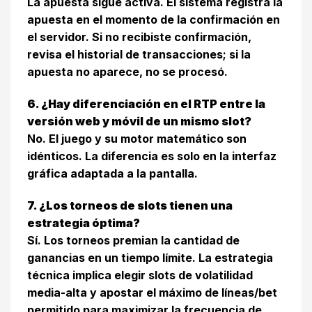
La apuesta sigue activa. El sistema registra la
apuesta en el momento de la confirmación en
el servidor. Si no recibiste confirmación,
revisa el historial de transacciones; si la
apuesta no aparece, no se procesó.
6. ¿Hay diferenciación en el RTP entre la
versión web y móvil de un mismo slot?
No. El juego y su motor matemático son
idénticos. La diferencia es solo en la interfaz
gráfica adaptada a la pantalla.
7. ¿Los torneos de slots tienen una
estrategia óptima?
Sí. Los torneos premian la cantidad de
ganancias en un tiempo límite. La estrategia
técnica implica elegir slots de volatilidad
media-alta y apostar el máximo de líneas/bet
permitido para maximizar la frecuencia de