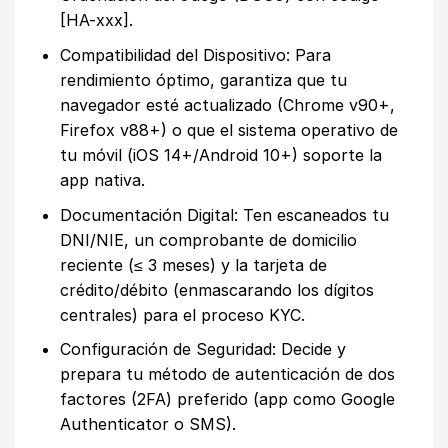
[HA-xxx].
Compatibilidad del Dispositivo: Para
rendimiento óptimo, garantiza que tu
navegador esté actualizado (Chrome v90+,
Firefox v88+) o que el sistema operativo de
tu móvil (iOS 14+/Android 10+) soporte la
app nativa.
Documentación Digital: Ten escaneados tu
DNI/NIE, un comprobante de domicilio
reciente (≤ 3 meses) y la tarjeta de
crédito/débito (enmascarando los dígitos
centrales) para el proceso KYC.
Configuración de Seguridad: Decide y
prepara tu método de autenticación de dos
factores (2FA) preferido (app como Google
Authenticator o SMS).