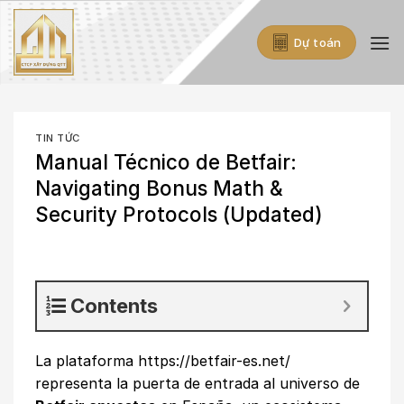
Skip
to
Dự toán
content
TIN TỨC
Manual Técnico de Betfair:
Navigating Bonus Math &
Security Protocols (Updated)
Contents
La plataforma
https://betfair-es.net/
representa la puerta de entrada al universo de