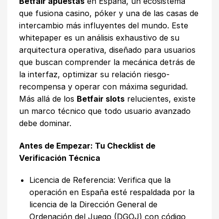
Betfair apuestas
en España, un ecosistema
que fusiona casino, póker y una de las casas de
intercambio más influyentes del mundo. Este
whitepaper es un análisis exhaustivo de su
arquitectura operativa, diseñado para usuarios
que buscan comprender la mecánica detrás de
la interfaz, optimizar su relación riesgo-
recompensa y operar con máxima seguridad.
Más allá de los
Betfair slots
relucientes, existe
un marco técnico que todo usuario avanzado
debe dominar.
Antes de Empezar: Tu Checklist de
Verificación Técnica
Licencia de Referencia: Verifica que la
operación en España esté respaldada por la
licencia de la Dirección General de
Ordenación del Juego (DGOJ) con código