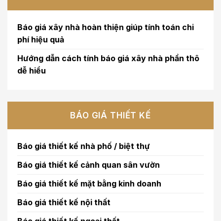
Báo giá xây nhà hoàn thiện giúp tính toán chi
phí hiệu quả
Hướng dẫn cách tính báo giá xây nhà phần thô
dễ hiểu
BÁO GIÁ THIẾT KẾ
Báo giá thiết kế nhà phố / biệt thự
Báo giá thiết kế cảnh quan sân vườn
Báo giá thiết kế mặt bằng kinh doanh
Báo giá thiết kế nội thất
Báo giá thiết kế ngoại thất