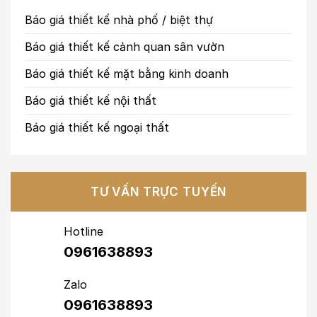
Báo giá thiết kế nhà phố / biệt thự
Báo giá thiết kế cảnh quan sân vườn
Báo giá thiết kế mặt bằng kinh doanh
Báo giá thiết kế nội thất
Báo giá thiết kế ngoại thất
TƯ VẤN TRỰC TUYẾN
Hotline
0961638893
Zalo
0961638893