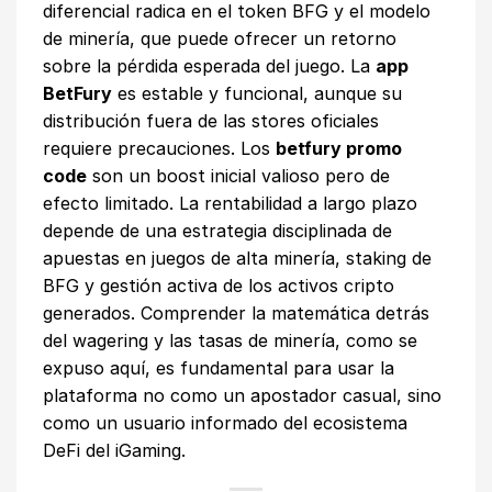
diferencial radica en el token BFG y el modelo
de minería, que puede ofrecer un retorno
sobre la pérdida esperada del juego. La
app
BetFury
es estable y funcional, aunque su
distribución fuera de las stores oficiales
requiere precauciones. Los
betfury promo
code
son un boost inicial valioso pero de
efecto limitado. La rentabilidad a largo plazo
depende de una estrategia disciplinada de
apuestas en juegos de alta minería, staking de
BFG y gestión activa de los activos cripto
generados. Comprender la matemática detrás
del wagering y las tasas de minería, como se
expuso aquí, es fundamental para usar la
plataforma no como un apostador casual, sino
como un usuario informado del ecosistema
DeFi del iGaming.