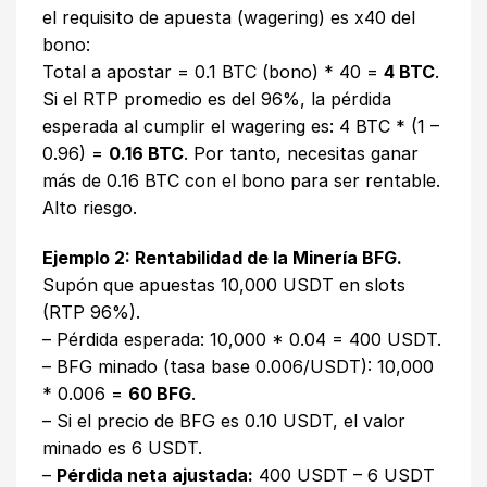
el requisito de apuesta (wagering) es x40 del
bono:
Total a apostar = 0.1 BTC (bono) * 40 =
4 BTC
.
Si el RTP promedio es del 96%, la pérdida
esperada al cumplir el wagering es: 4 BTC * (1 –
0.96) =
0.16 BTC
. Por tanto, necesitas ganar
más de 0.16 BTC con el bono para ser rentable.
Alto riesgo.
Ejemplo 2: Rentabilidad de la Minería BFG.
Supón que apuestas 10,000 USDT en slots
(RTP 96%).
– Pérdida esperada: 10,000 * 0.04 = 400 USDT.
– BFG minado (tasa base 0.006/USDT): 10,000
* 0.006 =
60 BFG
.
– Si el precio de BFG es 0.10 USDT, el valor
minado es 6 USDT.
–
Pérdida neta ajustada:
400 USDT – 6 USDT