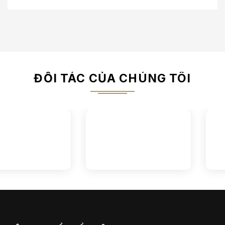
ĐỐI TÁC CỦA CHÚNG TÔI