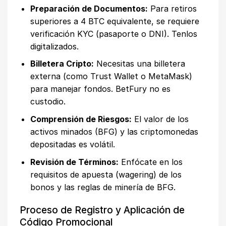
Preparación de Documentos:
Para retiros
superiores a 4 BTC equivalente, se requiere
verificación KYC (pasaporte o DNI). Tenlos
digitalizados.
Billetera Cripto:
Necesitas una billetera
externa (como Trust Wallet o MetaMask)
para manejar fondos. BetFury no es
custodio.
Comprensión de Riesgos:
El valor de los
activos minados (BFG) y las criptomonedas
depositadas es volátil.
Revisión de Términos:
Enfócate en los
requisitos de apuesta (wagering) de los
bonos y las reglas de minería de BFG.
Proceso de Registro y Aplicación de
Código Promocional