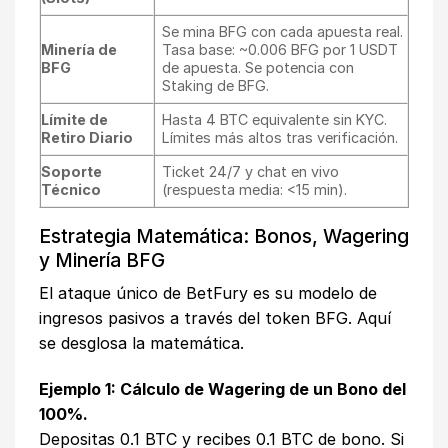
Se mina BFG con cada apuesta real.
Minería de
Tasa base: ~0.006 BFG por 1 USDT
BFG
de apuesta. Se potencia con
Staking de BFG.
Límite de
Hasta 4 BTC equivalente sin KYC.
Retiro Diario
Límites más altos tras verificación.
Soporte
Ticket 24/7 y chat en vivo
Técnico
(respuesta media: <15 min).
Estrategia Matemática: Bonos, Wagering
y Minería BFG
El ataque único de BetFury es su modelo de
ingresos pasivos a través del token BFG. Aquí
se desglosa la matemática.
Ejemplo 1: Cálculo de Wagering de un Bono del
100%.
Depositas 0.1 BTC y recibes 0.1 BTC de bono. Si