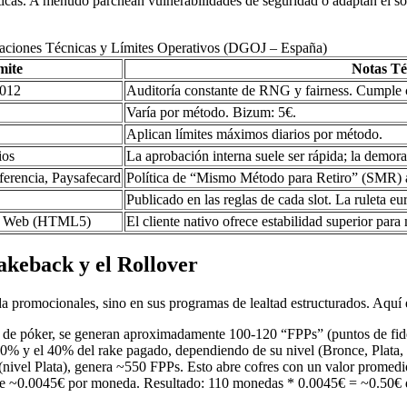
ticas. A menudo parchean vulnerabilidades de seguridad o adaptan el sof
caciones Técnicas y Límites Operativos (DGOJ – España)
mite
Notas Té
G012
Auditoría constante de RNG y fairness. Cumple c
Varía por método. Bizum: 5€.
Aplican límites máximos diarios por método.
ios
La aprobación interna suele ser rápida; la demora 
sferencia, Paysafecard
Política de “Mismo Método para Retiro” (SMR) a
Publicado en las reglas de cada slot. La ruleta 
or Web (HTML5)
El cliente nativo ofrece estabilidad superior para
akeback y el Rollover
a promocionales, sino en sus programas de lealtad estructurados. Aquí e
de póker, se generan aproximadamente 100-120 “FPPs” (puntos de fidel
 20% y el 40% del rake pagado, dependiendo de su nivel (Bronce, Plata,
nivel Plata), genera ~550 FPPs. Esto abre cofres con un valor promedi
de ~0.0045€ por moneda. Resultado: 110 monedas * 0.0045€ = ~0.50€ de r