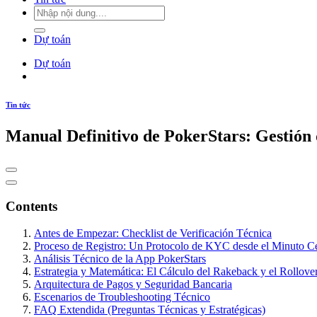
Dự toán
Dự toán
Tin tức
Manual Definitivo de PokerStars: Gestión
Contents
Antes de Empezar: Checklist de Verificación Técnica
Proceso de Registro: Un Protocolo de KYC desde el Minuto C
Análisis Técnico de la App PokerStars
Estrategia y Matemática: El Cálculo del Rakeback y el Rollove
Arquitectura de Pagos y Seguridad Bancaria
Escenarios de Troubleshooting Técnico
FAQ Extendida (Preguntas Técnicas y Estratégicas)