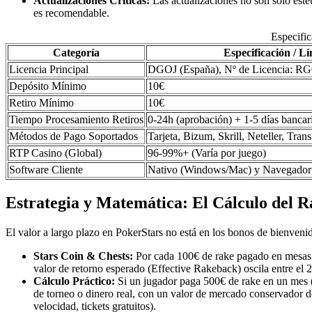
Actualizaciones Críticas:
Las actualizaciones no son solo esté
es recomendable.
Especifi
Categoría
Especificación / Lí
Licencia Principal
DGOJ (España), Nº de Licencia: R
Depósito Mínimo
10€
Retiro Mínimo
10€
Tiempo Procesamiento Retiros
0-24h (aprobación) + 1-5 días bancar
Métodos de Pago Soportados
Tarjeta, Bizum, Skrill, Neteller, Tran
RTP Casino (Global)
96-99%+ (Varía por juego)
Software Cliente
Nativo (Windows/Mac) y Navegad
Estrategia y Matemática: El Cálculo del R
El valor a largo plazo en PokerStars no está en los bonos de bienvenid
Stars Coin & Chests:
Por cada 100€ de rake pagado en mesas 
valor de retorno esperado (Effective Rakeback) oscila entre el
Cálculo Práctico:
Si un jugador paga 500€ de rake en un mes (
de torneo o dinero real, con un valor de mercado conservador 
velocidad, tickets gratuitos).