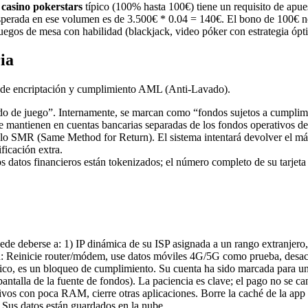
l
casino pokerstars
típico (100% hasta 100€) tiene un requisito de apue
esperada en ese volumen es de 3.500€ * 0.04 = 140€. El bono de 100€ n
 juegos de mesa con habilidad (blackjack, video póker con estrategia ópt
ia
s de encriptación y cumplimiento AML (Anti-Lavado).
do de juego”. Internamente, se marcan como “fondos sujetos a cumplim
se mantienen en cuentas bancarias separadas de los fondos operativos de
ocolo SMR (Same Method for Return). El sistema intentará devolver el má
ficación extra.
 datos financieros están tokenizados; el número completo de su tarjeta
e deberse a: 1) IP dinámica de su ISP asignada a un rango extranjero,
ón: Reinicie router/módem, use datos móviles 4G/5G como prueba, desact
ico, es un bloqueo de cumplimiento. Su cuenta ha sido marcada para una
ntalla de la fuente de fondos). La paciencia es clave; el pago no se can
ivos con poca RAM, cierre otras aplicaciones. Borre la caché de la ap
l. Sus datos están guardados en la nube.