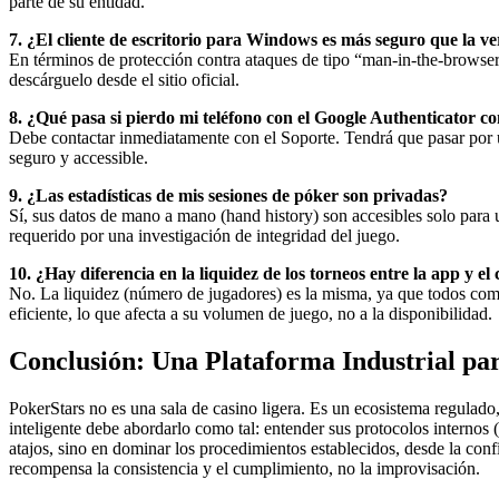
parte de su entidad.
7. ¿El cliente de escritorio para Windows es más seguro que la v
En términos de protección contra ataques de tipo “man-in-the-browser”
descárguelo desde el sitio oficial.
8. ¿Qué pasa si pierdo mi teléfono con el Google Authenticator c
Debe contactar inmediatamente con el Soporte. Tendrá que pasar por un
seguro y accessible.
9. ¿Las estadísticas de mis sesiones de póker son privadas?
Sí, sus datos de mano a mano (hand history) son accesibles solo para 
requerido por una investigación de integridad del juego.
10. ¿Hay diferencia en la liquidez de los torneos entre la app y el 
No. La liquidez (número de jugadores) es la misma, ya que todos comp
eficiente, lo que afecta a su volumen de juego, no a la disponibilidad.
Conclusión: Una Plataforma Industrial par
PokerStars no es una sala de casino ligera. Es un ecosistema regulado, 
inteligente debe abordarlo como tal: entender sus protocolos internos
atajos, sino en dominar los procedimientos establecidos, desde la conf
recompensa la consistencia y el cumplimiento, no la improvisación.