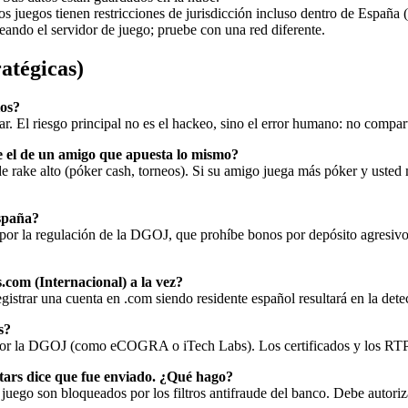
 juegos tienen restricciones de jurisdicción incluso dentro de España (
ueando el servidor de juego; pruebe con una red diferente.
atégicas)
ios?
ar. El riesgo principal no es el hackeo, sino el error humano: no compart
e el de un amigo que apuesta lo mismo?
e rake alto (póker cash, torneos). Si su amigo juega más póker y usted 
España?
r la regulación de la DGOJ, que prohíbe bonos por depósito agresivos.
com (Internacional) a la vez?
gistrar una cuenta en .com siendo residente español resultará en la dete
s?
 por la DGOJ (como eCOGRA o iTech Labs). Los certificados y los RTPs
tars dice que fue enviado. ¿Qué hago?
juego son bloqueados por los filtros antifraude del banco. Debe autoriz