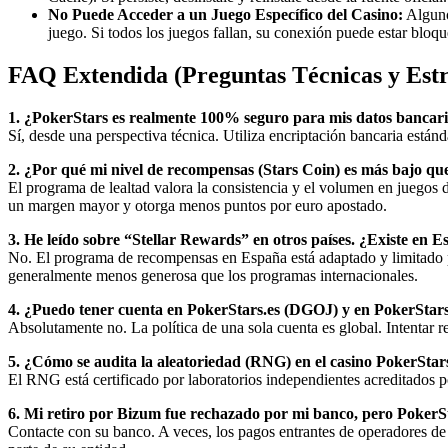
No Puede Acceder a un Juego Específico del Casino:
Algunos
juego. Si todos los juegos fallan, su conexión puede estar bloq
FAQ Extendida (Preguntas Técnicas y Estr
1. ¿PokerStars es realmente 100% seguro para mis datos bancar
Sí, desde una perspectiva técnica. Utiliza encriptación bancaria estánd
2. ¿Por qué mi nivel de recompensas (Stars Coin) es más bajo qu
El programa de lealtad valora la consistencia y el volumen en juegos d
un margen mayor y otorga menos puntos por euro apostado.
3. He leído sobre “Stellar Rewards” en otros países. ¿Existe en 
No. El programa de recompensas en España está adaptado y limitado po
generalmente menos generosa que los programas internacionales.
4. ¿Puedo tener cuenta en PokerStars.es (DGOJ) y en PokerStars.
Absolutamente no. La política de una sola cuenta es global. Intentar re
5. ¿Cómo se audita la aleatoriedad (RNG) en el casino PokerStar
El RNG está certificado por laboratorios independientes acreditados
6. Mi retiro por Bizum fue rechazado por mi banco, pero PokerS
Contacte con su banco. A veces, los pagos entrantes de operadores de 