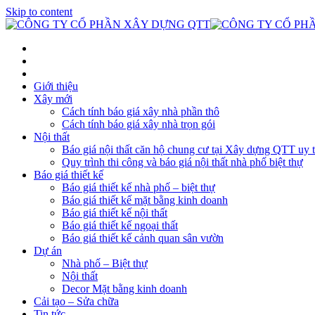
Skip to content
Giới thiệu
Xây mới
Cách tính báo giá xây nhà phần thô
Cách tính báo giá xây nhà trọn gói
Nội thất
Báo giá nội thất căn hộ chung cư tại Xây dựng QTT uy t
Quy trình thi công và báo giá nội thất nhà phố biệt thự
Báo giá thiết kế
Báo giá thiết kế nhà phố – biệt thự
Báo giá thiết kế mặt bằng kinh doanh
Báo giá thiết kế nội thất
Báo giá thiết kế ngoại thất
Báo giá thiết kế cảnh quan sân vườn
Dự án
Nhà phố – Biệt thự
Nội thất
Decor Mặt bằng kinh doanh
Cải tạo – Sửa chữa
Tin tức