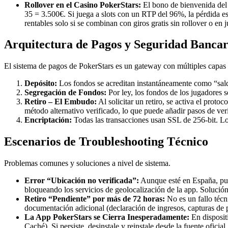
Rollover en el Casino PokerStars:
El bono de bienvenida de
35 = 3.500€. Si juega a slots con un RTP del 96%, la pérdida 
rentables solo si se combinan con giros gratis sin rollover o en
Arquitectura de Pagos y Seguridad Bancar
El sistema de pagos de PokerStars es un gateway con múltiples capa
Depósito:
Los fondos se acreditan instantáneamente como “sal
Segregación de Fondos:
Por ley, los fondos de los jugadores 
Retiro – El Embudo:
Al solicitar un retiro, se activa el prot
método alternativo verificado, lo que puede añadir pasos de veri
Encriptación:
Todas las transacciones usan SSL de 256-bit. Los
Escenarios de Troubleshooting Técnico
Problemas comunes y soluciones a nivel de sistema.
Error “Ubicación no verificada”:
Aunque esté en España, pued
bloqueando los servicios de geolocalización de la app. Soluci
Retiro “Pendiente” por más de 72 horas:
No es un fallo técn
documentación adicional (declaración de ingresos, capturas de pa
La App PokerStars se Cierra Inesperadamente:
En disposit
Caché). Si persiste, desinstale y reinstale desde la fuente oficia