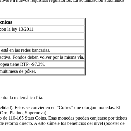
tware a nuevos requisitos regulatorios. La actualización automática
cnicas
on la ley 13/2011.
está en las redes bancarias.
ctiva. Fondos deben volver por la misma vía.
europea tiene RTP ~97.3%.
 multimesa de póker.
ntra la matemática fría.
idad). Estos se convierten en “Cofres” que otorgan monedas. El
 Oro, Platino, Supernova).
o de 110-165 Stars Coins. Esas monedas pueden canjearse por tickets
etorno directo. A esto súmele los beneficios del nivel (booster de