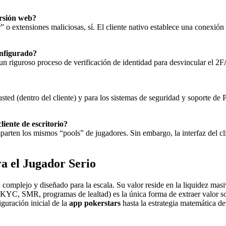
ersión web?
 o extensiones maliciosas, sí. El cliente nativo establece una conexión
onfigurado?
 riguroso proceso de verificación de identidad para desvincular el 2FA
usted (dentro del cliente) y para los sistemas de seguridad y soporte d
cliente de escritorio?
arten los mismos “pools” de jugadores. Sin embargo, la interfaz del cl
a el Jugador Serio
complejo y diseñado para la escala. Su valor reside en la liquidez masiv
 (KYC, SMR, programas de lealtad) es la única forma de extraer valor so
iguración inicial de la
app pokerstars
hasta la estrategia matemática d