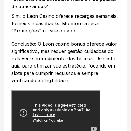
de boas-vindas?
Sim, o Leon Casino oferece recargas semanais,
torneios e cashbacks. Monitore a seção
“Promoções” no site ou app.
Conclusão: O Leon casino bonus oferece valor
significativo, mas requer gestão cuidadosa do
rollover e entendimento dos termos. Use este
guia para otimizar sua estratégia, focando em
slots para cumprir requisitos e sempre
verificando a elegibilidade.