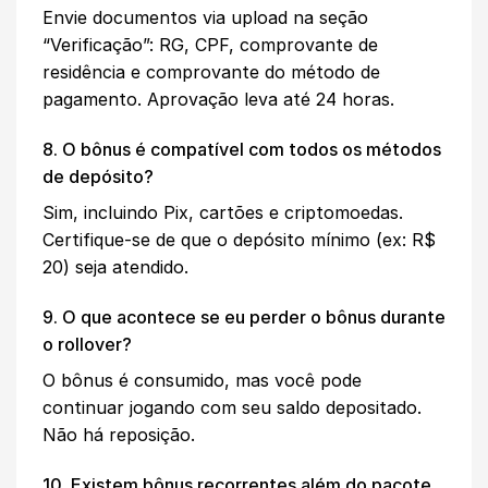
Envie documentos via upload na seção
“Verificação”: RG, CPF, comprovante de
residência e comprovante do método de
pagamento. Aprovação leva até 24 horas.
8. O bônus é compatível com todos os métodos
de depósito?
Sim, incluindo Pix, cartões e criptomoedas.
Certifique-se de que o depósito mínimo (ex: R$
20) seja atendido.
9. O que acontece se eu perder o bônus durante
o rollover?
O bônus é consumido, mas você pode
continuar jogando com seu saldo depositado.
Não há reposição.
10. Existem bônus recorrentes além do pacote