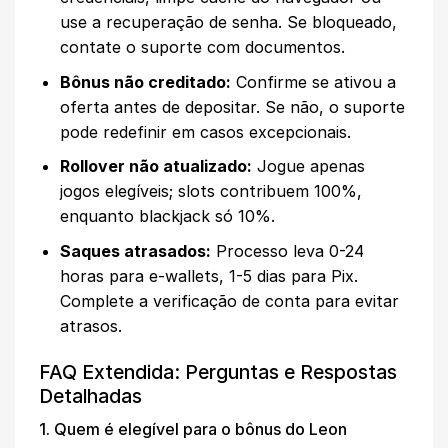
use a recuperação de senha. Se bloqueado,
contate o suporte com documentos.
Bônus não creditado:
Confirme se ativou a
oferta antes de depositar. Se não, o suporte
pode redefinir em casos excepcionais.
Rollover não atualizado:
Jogue apenas
jogos elegíveis; slots contribuem 100%,
enquanto blackjack só 10%.
Saques atrasados:
Processo leva 0-24
horas para e-wallets, 1-5 dias para Pix.
Complete a verificação de conta para evitar
atrasos.
FAQ Extendida: Perguntas e Respostas
Detalhadas
1. Quem é elegível para o bônus do Leon