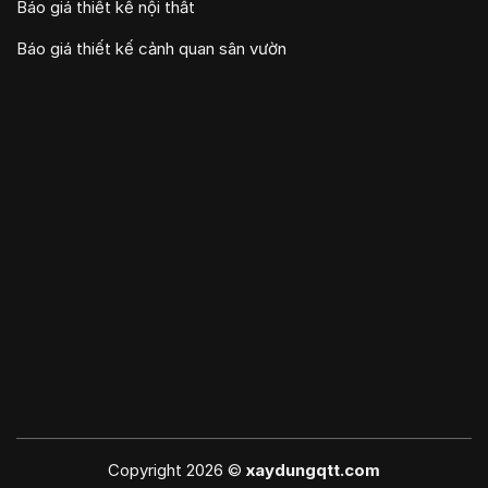
Báo giá thiết kế nội thất
Báo giá thiết kế cảnh quan sân vườn
Copyright 2026 ©
xaydungqtt.com