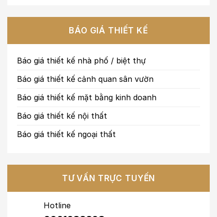
BÁO GIÁ THIẾT KẾ
Báo giá thiết kế nhà phố / biệt thự
Báo giá thiết kế cảnh quan sân vườn
Báo giá thiết kế mặt bằng kinh doanh
Báo giá thiết kế nội thất
Báo giá thiết kế ngoại thất
TƯ VẤN TRỰC TUYẾN
Hotline