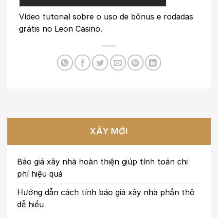
Vídeo tutorial sobre o uso de bônus e rodadas
grátis no Leon Casino.
XÂY MỚI
Báo giá xây nhà hoàn thiện giúp tính toán chi
phí hiệu quả
Hướng dẫn cách tính báo giá xây nhà phần thô
dễ hiểu