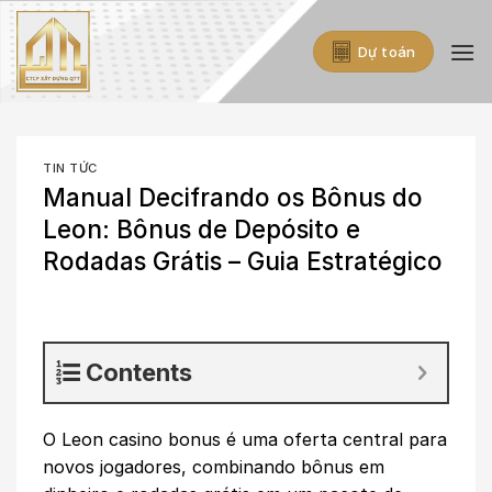
Skip
to
Dự toán
content
TIN TỨC
Manual Decifrando os Bônus do
Leon: Bônus de Depósito e
Rodadas Grátis – Guia Estratégico
Contents
O
Leon casino bonus
é uma oferta central para
novos jogadores, combinando bônus em