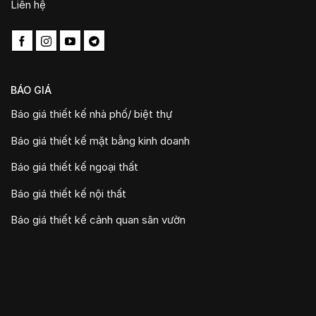
Liên hệ
BÁO GIÁ
Báo giá thiết kế nhà phố/ biệt thự
Báo giá thiết kế mặt bằng kinh doanh
Báo giá thiết kế ngoại thất
Báo giá thiết kế nội thất
Báo giá thiết kế cảnh quan sân vườn