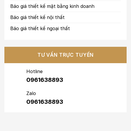
Báo giá thiết kế mặt bằng kinh doanh
Báo giá thiết kế nội thất
Báo giá thiết kế ngoại thất
TƯ VẤN TRỰC TUYẾN
Hotline
0961638893
Zalo
0961638893