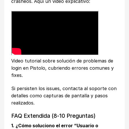
crasheos. Aquí un video explicativo:
Video tutorial sobre solución de problemas de
login en Pistolo, cubriendo errores comunes y
fixes.
Si persisten los issues, contacta al soporte con
detalles como capturas de pantalla y pasos
realizados.
FAQ Extendida (8-10 Preguntas)
1. ¿Cómo soluciono el error “Usuario o