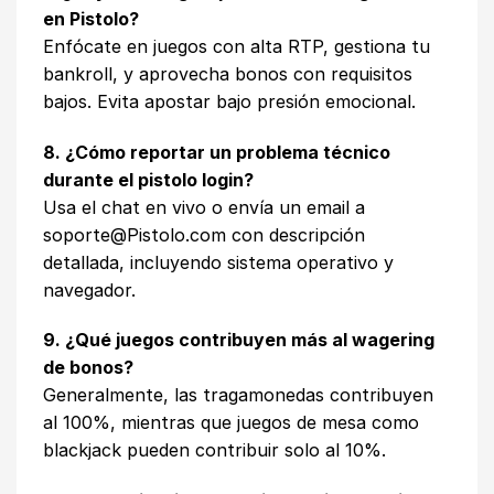
en Pistolo?
Enfócate en juegos con alta RTP, gestiona tu
bankroll, y aprovecha bonos con requisitos
bajos. Evita apostar bajo presión emocional.
8. ¿Cómo reportar un problema técnico
durante el pistolo login?
Usa el chat en vivo o envía un email a
soporte@Pistolo.com con descripción
detallada, incluyendo sistema operativo y
navegador.
9. ¿Qué juegos contribuyen más al wagering
de bonos?
Generalmente, las tragamonedas contribuyen
al 100%, mientras que juegos de mesa como
blackjack pueden contribuir solo al 10%.