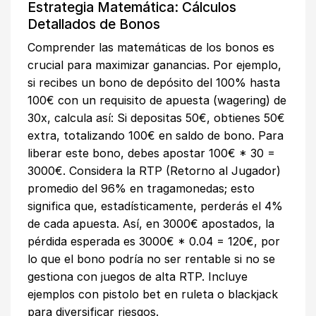
Estrategia Matemática: Cálculos
Detallados de Bonos
Comprender las matemáticas de los bonos es
crucial para maximizar ganancias. Por ejemplo,
si recibes un bono de depósito del 100% hasta
100€ con un requisito de apuesta (wagering) de
30x, calcula así: Si depositas 50€, obtienes 50€
extra, totalizando 100€ en saldo de bono. Para
liberar este bono, debes apostar 100€ * 30 =
3000€. Considera la RTP (Retorno al Jugador)
promedio del 96% en tragamonedas; esto
significa que, estadísticamente, perderás el 4%
de cada apuesta. Así, en 3000€ apostados, la
pérdida esperada es 3000€ * 0.04 = 120€, por
lo que el bono podría no ser rentable si no se
gestiona con juegos de alta RTP. Incluye
ejemplos con pistolo bet en ruleta o blackjack
para diversificar riesgos.