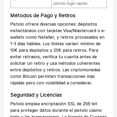
pistolo login rápido.
Métodos de Pago y Retiros
Pistolo ofrece diversas opciones: depósitos
instantáneos con tarjetas Visa/Mastercard o e-
wallets como Neteller, y retiros procesados en
1-3 días hábiles. Los límites varían: mínimo de
10€ para depósitos y 20€ para retiros. Para
evitar retrasos, verifica tu cuenta antes de
solicitar un retiro y usa métodos coherentes
entre depósitos y retiros. Las criptomonedas
como Bitcoin permiten transacciones más
rápidas pero con volatilidad a considerar.
Seguridad y Licencias
Pistolo emplea encriptación SSL de 256-bit
para proteger datos durante el pistolo casino
login y las transacciones. La licencia de Curazao