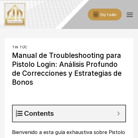
Skip
to
Dự toán
content
TIN TỨC
Manual de Troubleshooting para
Pistolo Login: Análisis Profundo
de Correcciones y Estrategias de
Bonos
Contents
Bienvenido a esta guía exhaustiva sobre
Pistolo