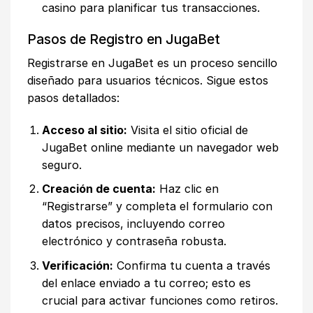
casino para planificar tus transacciones.
Pasos de Registro en JugaBet
Registrarse en JugaBet es un proceso sencillo
diseñado para usuarios técnicos. Sigue estos
pasos detallados:
Acceso al sitio:
Visita el sitio oficial de
JugaBet online mediante un navegador web
seguro.
Creación de cuenta:
Haz clic en
“Registrarse” y completa el formulario con
datos precisos, incluyendo correo
electrónico y contraseña robusta.
Verificación:
Confirma tu cuenta a través
del enlace enviado a tu correo; esto es
crucial para activar funciones como retiros.