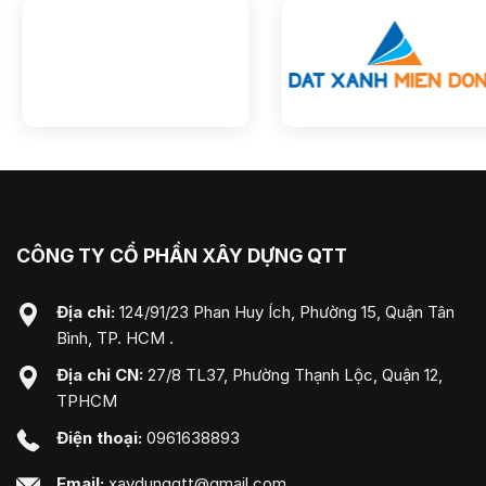
CÔNG TY CỔ PHẦN XÂY DỰNG QTT
Địa chỉ:
124/91/23 Phan Huy Ích, Phường 15, Quận Tân
Bình, TP. HCM .
Địa chỉ CN:
27/8 TL37, Phường Thạnh Lộc, Quận 12,
TPHCM
Điện thoại:
0961638893
Email:
xaydungqtt@gmail.com