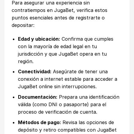
Para asegurar una experiencia sin
contratiempos en JugaBet, verifica estos
puntos esenciales antes de registrarte o
depositar:
Edad y ubicación:
Confirma que cumples
con la mayoría de edad legal en tu
jurisdicción y que JugaBet opera en tu
región.
Conectividad:
Asegúrate de tener una
conexión a internet estable para acceder a
JugaBet online sin interrupciones.
Documentación:
Prepara una identificación
válida (como DNI o pasaporte) para el
proceso de verificación de cuenta.
Métodos de pago:
Revisa las opciones de
depósito y retiro compatibles con JugaBet