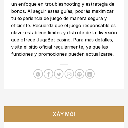
un enfoque en troubleshooting y estrategia de
bonos. Al seguir estas guías, podrás maximizar
tu experiencia de juego de manera segura y
eficiente. Recuerda que el juego responsable es
clave; establece límites y disfruta de la diversión
que ofrece JugaBet casino. Para más detalles,
visita el sitio oficial regularmente, ya que las
funciones y promociones pueden actualizarse.
XÂY MỚI