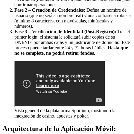
confirmar operaciones.
Fase 2 – Creación de Credenciales:
Defina un nombre de
usuario (que no será su nombre real) y una contraseña robusta
(mínimo 8 caracteres, con mayúsculas, minúsculas y
números).
Fase 3 – Verificación de Identidad (Post-Registro):
Tras el
primer login, el sistema le solicitará subir copias de su
DNI/NIE por ambas caras y un justificante de domicilio. Este
proceso puede tardar entre 24 y 72 horas hábiles.
Hasta que
no se complete, no podrá retirar fondos.
Vista general de la plataforma Sportium, mostrando la
integración de casino, apuestas y poker.
Arquitectura de la Aplicación Móvil: