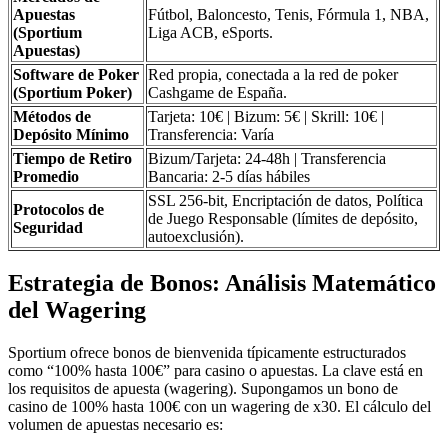
Apuestas
Fútbol, Baloncesto, Tenis, Fórmula 1, NBA,
(Sportium
Liga ACB, eSports.
Apuestas)
Software de Poker
Red propia, conectada a la red de poker
(Sportium Poker)
Cashgame de España.
Métodos de
Tarjeta: 10€ | Bizum: 5€ | Skrill: 10€ |
Depósito Mínimo
Transferencia: Varía
Tiempo de Retiro
Bizum/Tarjeta: 24-48h | Transferencia
Promedio
Bancaria: 2-5 días hábiles
SSL 256-bit, Encriptación de datos, Política
Protocolos de
de Juego Responsable (límites de depósito,
Seguridad
autoexclusión).
Estrategia de Bonos: Análisis Matemático
del Wagering
Sportium ofrece bonos de bienvenida típicamente estructurados
como “100% hasta 100€” para casino o apuestas. La clave está en
los requisitos de apuesta (wagering). Supongamos un bono de
casino de 100% hasta 100€ con un wagering de x30. El cálculo del
volumen de apuestas necesario es: