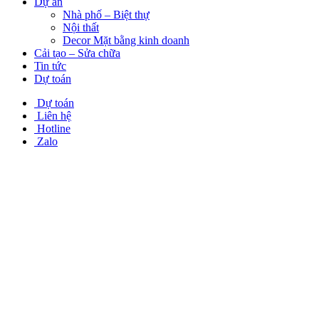
Dự án
Nhà phố – Biệt thự
Nội thất
Decor Mặt bằng kinh doanh
Cải tạo – Sửa chữa
Tin tức
Dự toán
Dự toán
Liên hệ
Hotline
Zalo