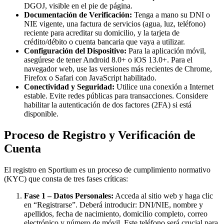
DGOJ, visible en el pie de página.
Documentación de Verificación:
Tenga a mano su DNI o
NIE vigente, una factura de servicios (agua, luz, teléfono)
reciente para acreditar su domicilio, y la tarjeta de
crédito/débito o cuenta bancaria que vaya a utilizar.
Configuración del Dispositivo:
Para la aplicación móvil,
asegúrese de tener Android 8.0+ o iOS 13.0+. Para el
navegador web, use las versiones más recientes de Chrome,
Firefox o Safari con JavaScript habilitado.
Conectividad y Seguridad:
Utilice una conexión a Internet
estable. Evite redes públicas para transacciones. Considere
habilitar la autenticación de dos factores (2FA) si está
disponible.
Proceso de Registro y Verificación de
Cuenta
El registro en Sportium es un proceso de cumplimiento normativo
(KYC) que consta de tres fases críticas:
Fase 1 – Datos Personales:
Acceda al sitio web y haga clic
en “Registrarse”. Deberá introducir: DNI/NIE, nombre y
apellidos, fecha de nacimiento, domicilio completo, correo
electrónico y número de móvil. Este teléfono será crucial para