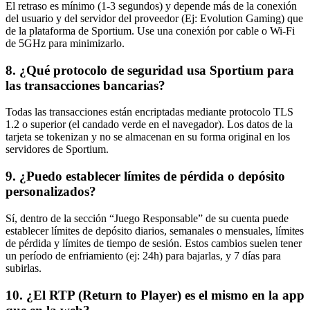
El retraso es mínimo (1-3 segundos) y depende más de la conexión
del usuario y del servidor del proveedor (Ej: Evolution Gaming) que
de la plataforma de Sportium. Use una conexión por cable o Wi-Fi
de 5GHz para minimizarlo.
8. ¿Qué protocolo de seguridad usa Sportium para
las transacciones bancarias?
Todas las transacciones están encriptadas mediante protocolo TLS
1.2 o superior (el candado verde en el navegador). Los datos de la
tarjeta se tokenizan y no se almacenan en su forma original en los
servidores de Sportium.
9. ¿Puedo establecer límites de pérdida o depósito
personalizados?
Sí, dentro de la sección “Juego Responsable” de su cuenta puede
establecer límites de depósito diarios, semanales o mensuales, límites
de pérdida y límites de tiempo de sesión. Estos cambios suelen tener
un período de enfriamiento (ej: 24h) para bajarlas, y 7 días para
subirlas.
10. ¿El RTP (Return to Player) es el mismo en la app