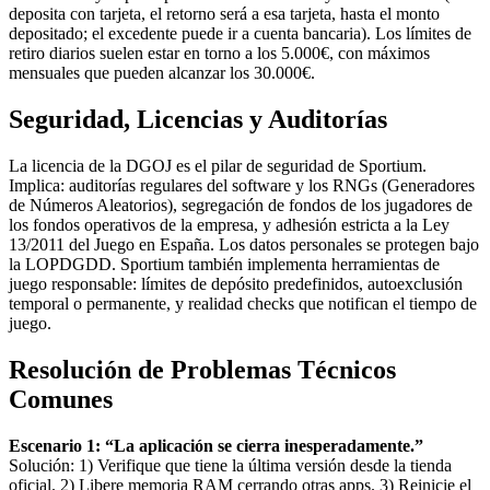
deposita con tarjeta, el retorno será a esa tarjeta, hasta el monto
depositado; el excedente puede ir a cuenta bancaria). Los límites de
retiro diarios suelen estar en torno a los 5.000€, con máximos
mensuales que pueden alcanzar los 30.000€.
Seguridad, Licencias y Auditorías
La licencia de la DGOJ es el pilar de seguridad de Sportium.
Implica: auditorías regulares del software y los RNGs (Generadores
de Números Aleatorios), segregación de fondos de los jugadores de
los fondos operativos de la empresa, y adhesión estricta a la Ley
13/2011 del Juego en España. Los datos personales se protegen bajo
la LOPDGDD. Sportium también implementa herramientas de
juego responsable: límites de depósito predefinidos, autoexclusión
temporal o permanente, y realidad checks que notifican el tiempo de
juego.
Resolución de Problemas Técnicos
Comunes
Escenario 1: “La aplicación se cierra inesperadamente.”
Solución: 1) Verifique que tiene la última versión desde la tienda
oficial. 2) Libere memoria RAM cerrando otras apps. 3) Reinicie el