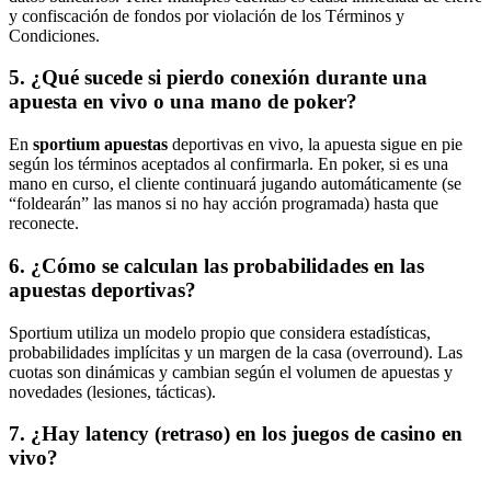
y confiscación de fondos por violación de los Términos y
Condiciones.
5. ¿Qué sucede si pierdo conexión durante una
apuesta en vivo o una mano de poker?
En
sportium apuestas
deportivas en vivo, la apuesta sigue en pie
según los términos aceptados al confirmarla. En poker, si es una
mano en curso, el cliente continuará jugando automáticamente (se
“foldearán” las manos si no hay acción programada) hasta que
reconecte.
6. ¿Cómo se calculan las probabilidades en las
apuestas deportivas?
Sportium utiliza un modelo propio que considera estadísticas,
probabilidades implícitas y un margen de la casa (overround). Las
cuotas son dinámicas y cambian según el volumen de apuestas y
novedades (lesiones, tácticas).
7. ¿Hay latency (retraso) en los juegos de casino en
vivo?