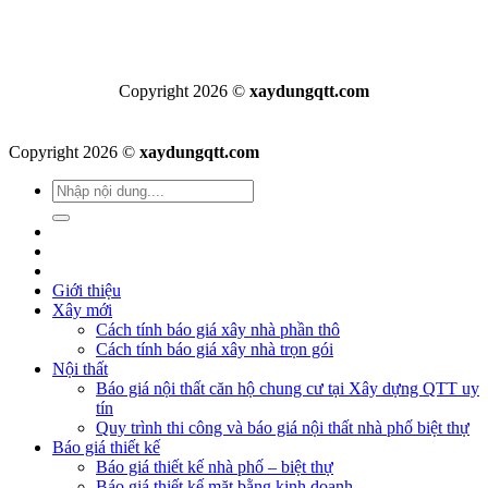
Copyright 2026 ©
xaydungqtt.com
Copyright 2026 ©
xaydungqtt.com
Giới thiệu
Xây mới
Cách tính báo giá xây nhà phần thô
Cách tính báo giá xây nhà trọn gói
Nội thất
Báo giá nội thất căn hộ chung cư tại Xây dựng QTT uy
tín
Quy trình thi công và báo giá nội thất nhà phố biệt thự
Báo giá thiết kế
Báo giá thiết kế nhà phố – biệt thự
Báo giá thiết kế mặt bằng kinh doanh