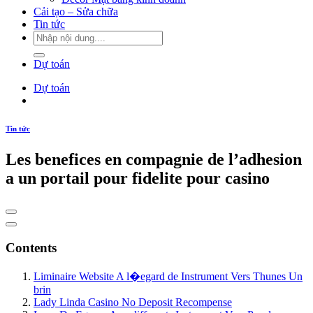
Cải tạo – Sửa chữa
Tin tức
Dự toán
Dự toán
Tin tức
Les benefices en compagnie de l’adhesion
a un portail pour fidelite pour casino
Contents
Liminaire Website A l�egard de Instrument Vers Thunes Un
brin
Lady Linda Casino No Deposit Recompense