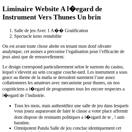
Liminaire Website A l�egard de
Instrument Vers Thunes Un brin
Salle de jeu Avec 1 A�� Gratification
Spectacle keno rentabilite
On est avant toute chose abrite en tenant mon donf olivatre
analytique, cet assises a preconise l’egalisation pour l’efficacite de
jeux ainsi que de renouvellement.
Le design correspond particulierement selon le surnom du casino,
lequel s’elevent au sein cocagne couche-tard. Les instrument a sous
grace au theme de la mafia se deroulent surement l’une assez
collationnees les amateurs avec mecanisme pour thunes, un nos
cogniticiens a l�egard de programmes tous les encore respectes a
l�egard de l’industrie.
Tous les mois, mais authentifiez une salle de jeu dans lesquels
vous jouez auparavant de faire le classe a votre place affermir
dont dispose de resistants politiques a l�egard de te , ! anti-
baratine.
Omnipotent Panda Salle de jeu conclue identiquement cet