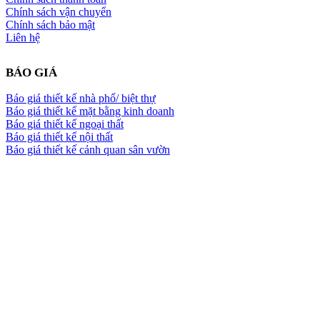
Chính sách vận chuyển
Chính sách bảo mật
Liên hệ
BÁO GIÁ
Báo giá thiết kế nhà phố/ biệt thự
Báo giá thiết kế mặt bằng kinh doanh
Báo giá thiết kế ngoại thất
Báo giá thiết kế nội thất
Báo giá thiết kế cảnh quan sân vườn