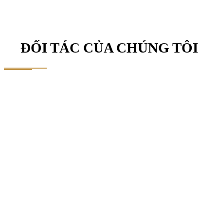
ĐỐI TÁC CỦA CHÚNG TÔI