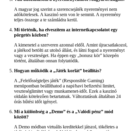
A magyar jog szerint a szerencsejáték nyereményei nem
adókötelesek. A kaszinó sem von le semmit. A nyeremény
teljes összege a te számládra kerül.
Mi történik, ha elveszítem az internetkapcsolatot egy
pörgetés közben?
A kimenetel a szerveren azonnal eldől. Amint újracsatlakozol,
a játékod betölti az utolsó állást, és látni fogod a nyereményt
vagy a veszteséget. Ha éppen egy „bonusz kör” közepén
történt, általában onnan folytatódik.
Hogyan működik a „Játék korlát” beállítás?
A „Felelősségteljes játék” (Responsible Gaming)
menüpontban beállíthatod a napi/havi befizetési limitet,
veszteséglimitet vagy munkamenet-időt. Ezek a kaszinó
oldalán kötelezően betartatnak. Változtatásuk általában 24
órás hűtési időt igényel.
Mi a különbség a „Demo” és a „Valódi pénz” mód
között?
A Demo módban virtuális kreditekkel játszol, tökéletes a