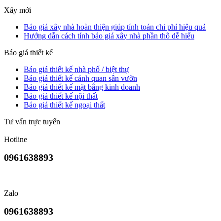
Xây mới
Báo giá xây nhà hoàn thiện giúp tính toán chi phí hiệu quả
Hướng dẫn cách tính báo giá xây nhà phần thô dễ hiểu
Báo giá thiết kế
Báo giá thiết kế nhà phố / biệt thự
Báo giá thiết kế cảnh quan sân vườn
Báo giá thiết kế mặt bằng kinh doanh
Báo giá thiết kế nội thất
Báo giá thiết kế ngoại thất
Tư vấn trực tuyến
Hotline
0961638893
Zalo
0961638893