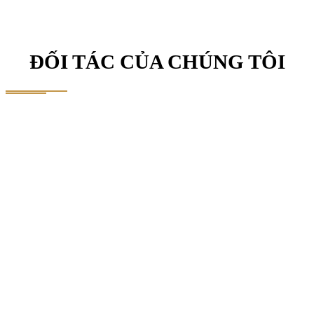
ĐỐI TÁC CỦA CHÚNG TÔI