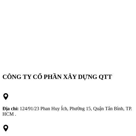
CÔNG TY CỔ PHẦN XÂY DỰNG QTT
Địa chỉ:
124/91/23 Phan Huy Ích, Phường 15, Quận Tân Bình, TP.
HCM .