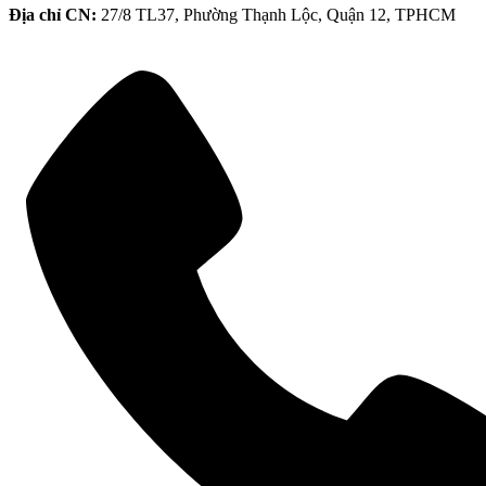
Địa chỉ CN:
27/8 TL37, Phường Thạnh Lộc, Quận 12, TPHCM