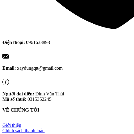
Điện thoại:
0961638893
Email:
xaydungqtt@gmail.com
Người đại diện:
Đinh Văn Thái
Mã số thuế:
0315352245
VỀ CHÚNG TÔI
Giới thiệu
Chính sách thanh toán