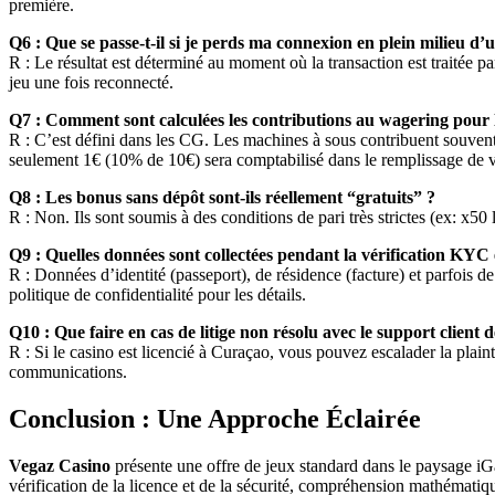
première.
Q6 : Que se passe-t-il si je perds ma connexion en plein milieu d’u
R : Le résultat est déterminé au moment où la transaction est traitée par
jeu une fois reconnecté.
Q7 : Comment sont calculées les contributions au wagering pour l
R : C’est défini dans les CG. Les machines à sous contribuent souvent
seulement 1€ (10% de 10€) sera comptabilisé dans le remplissage de v
Q8 : Les bonus sans dépôt sont-ils réellement “gratuits” ?
R : Non. Ils sont soumis à des conditions de pari très strictes (ex: x5
Q9 : Quelles données sont collectées pendant la vérification KYC 
R : Données d’identité (passeport), de résidence (facture) et parfois d
politique de confidentialité pour les détails.
Q10 : Que faire en cas de litige non résolu avec le support client 
R : Si le casino est licencié à Curaçao, vous pouvez escalader la plain
communications.
Conclusion : Une Approche Éclairée
Vegaz Casino
présente une offre de jeux standard dans le paysage i
vérification de la licence et de la sécurité, compréhension mathématiq