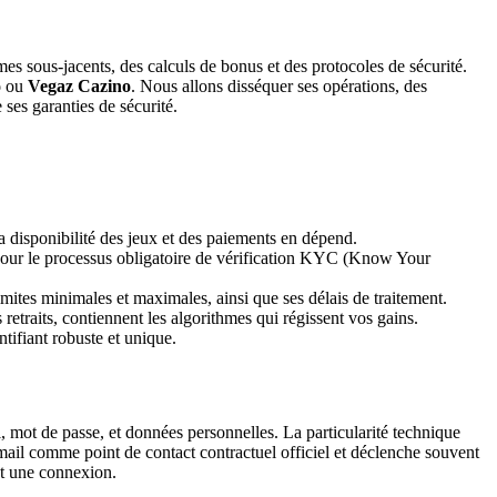
 sous-jacents, des calculs de bonus et des protocoles de sécurité.
o
ou
Vegaz Cazino
. Nous allons disséquer ses opérations, des
es garanties de sécurité.
a disponibilité des jeux et des paiements en dépend.
nt pour le processus obligatoire de vérification KYC (Know Your
mites minimales et maximales, ainsi que ses délais de traitement.
etraits, contiennent les algorithmes qui régissent vos gains.
tifiant robuste et unique.
 mot de passe, et données personnelles. La particularité technique
e email comme point de contact contractuel officiel et déclenche souvent
nt une connexion.