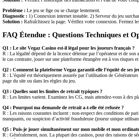
Problème :
Le jeu se fige ou se charge lentement.
Diagnostic :
1) Connexion internet instable. 2) Serveur du jeu surcha
Solution :
Rafraîchissez la page. Vérifiez votre connexion. Fermez les o
FAQ Étendue : Questions Techniques et Op
Q1 : Le site Vegaz Casino est-il légal pour les joueurs français ?
R : La légalité dépend de la licence détenue par l’opérateur et de son
le cas contraire, jouer sur une plateforme étrangère est à vos risques et 
Q2 : Comment la plateforme Vegaz garantit-elle l’équité de ses je
R : L’équité est théoriquement assurée par l’utilisation de Générateu
page du site ou dans les règles du jeu.
Q3 : Quelles sont les limites de retrait typiques ?
R : Les limites varient. Examinez les CG, mais attendez-vous à des pl
Q4 : Pourquoi ma demande de retrait a-t-elle été refusée ?
R : Les raisons courantes incluent : non-respect des conditions de pari
manquants, ou suspicion d’activité frauduleuse (joueur unique utilisan
Q5 : Puis-je jouer simultanément sur mon mobile et mon ordinat
R : Généralement, non. La plupart des casinos, pour des raisons de sé