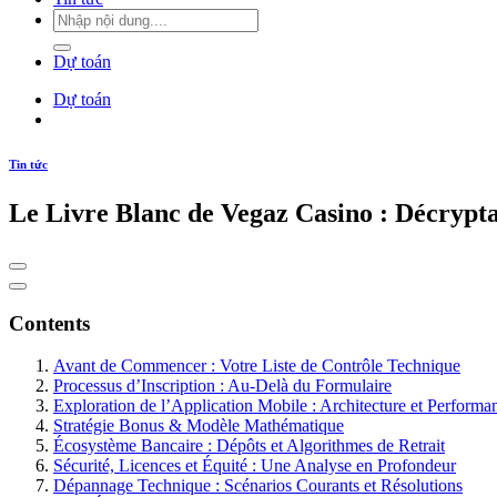
Dự toán
Dự toán
Tin tức
Le Livre Blanc de Vegaz Casino : Décryptag
Contents
Avant de Commencer : Votre Liste de Contrôle Technique
Processus d’Inscription : Au-Delà du Formulaire
Exploration de l’Application Mobile : Architecture et Performa
Stratégie Bonus & Modèle Mathématique
Écosystème Bancaire : Dépôts et Algorithmes de Retrait
Sécurité, Licences et Équité : Une Analyse en Profondeur
Dépannage Technique : Scénarios Courants et Résolutions