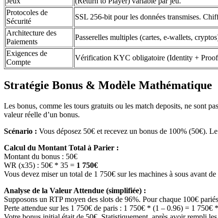
Jeux
(Return to Player) variable par jeu.
Protocoles de
SSL 256-bit pour les données transmises. Chiff
Sécurité
Architecture des
Passerelles multiples (cartes, e-wallets, crypto
Paiements
Exigences de
Vérification KYC obligatoire (Identity + Proof
Compte
Stratégie Bonus & Modèle Mathématique
Les bonus, comme les tours gratuits ou les match deposits, ne sont pa
valeur réelle d’un bonus.
Scénario :
Vous déposez 50€ et recevez un bonus de 100% (50€). Le W
Calcul du Montant Total à Parier :
Montant du bonus : 50€
WR (x35) : 50€ * 35 =
1 750€
Vous devez miser un total de 1 750€ sur les machines à sous avant de p
Analyse de la Valeur Attendue (simplifiée) :
Supposons un RTP moyen des slots de 96%. Pour chaque 100€ pariés,
Perte attendue sur les 1 750€ de paris : 1 750€ * (1 – 0.96) = 1 750€ 
Votre bonus initial était de 50€. Statistiquement, après avoir rempli le