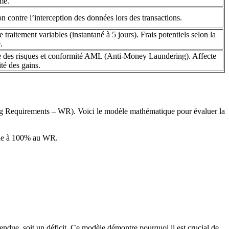
me.
on contre l’interception des données lors des transactions.
e traitement variables (instantané à 5 jours). Frais potentiels selon la
.
e des risques et conformité AML (Anti-Money Laundering). Affecte
ité des gains.
ering Requirements – WR). Voici le modèle mathématique pour évaluer la
ibue à 100% au WR.
ttendue, soit un déficit. Ce modèle démontre pourquoi il est crucial de