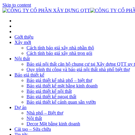
Skip to content
Giới thiệu
Xây mới
Cách tính báo giá xây nhà phần thô
Cách tính báo giá xây nhà trọn gói
Nội thất
Báo giá nội thất căn hộ chung cư tại Xây dựng QTT uy t
Quy trình thi công và báo giá nội thất nhà phố biệt thự
Báo giá thiết kế
Báo giá thiết kế nhà phố – biệt thự
Báo giá thiết kế mặt bằng kinh doanh
Báo giá thiết kế nội thất
Báo giá thiết kế ngoại thất
Báo giá thiết kế cảnh quan sân vườn
Dự án
Nhà phố – Biệt thự
Nội thất
Decor Mặt bằng kinh doanh
Cải tạo – Sửa chữa
Tin tức