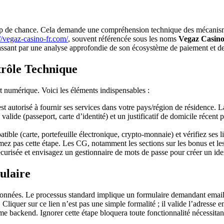
up de chance. Cela demande une compréhension technique des mécanismes
://vegaz-casino-fr.com/
, souvent référencée sous les noms
Vegaz Casin
sant par une analyse approfondie de son écosystème de paiement et de s
trôle Technique
 numérique. Voici les éléments indispensables :
t autorisé à fournir ses services dans votre pays/région de résidence. L
valide (passeport, carte d’identité) et un justificatif de domicile réce
le (carte, portefeuille électronique, crypto-monnaie) et vérifiez ses li
ez pas cette étape. Les CG, notamment les sections sur les bonus et les r
curisée et envisagez un gestionnaire de mots de passe pour créer un iden
ulaire
 données. Le processus standard implique un formulaire demandant email,
l. Cliquer sur ce lien n’est pas une simple formalité ; il valide l’adress
tème backend. Ignorer cette étape bloquera toute fonctionnalité nécessita