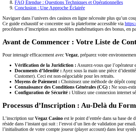
FAQ Étendue : Questions Techniques et Opérationnelles
Conclusion : Une Approche Éclairée
Naviguer dans l’univers des casinos en ligne nécessite plus qu’un co
Ce guide exhaustif se concentre sur la plateforme accessible via
https
procédures d’inscription aux modèles mathématiques des bonus, en pas
Avant de Commencer : Votre Liste de Con
Pour interagir efficacement avec
Vegaz
, préparez votre environnement
Vérification de la Juridiction :
Assurez-vous que l’opérateur es
Documents d’Identité :
Ayez sous la main une pièce d’identité 
Customer). Ceci est non-négociable pour les retraits.
Moyens de Paiement :
Choisissez une méthode de dépôt compatib
Connaissance des Conditions Générales (CG) :
Ne sous-estim
Configuration de Sécurité :
Utilisez une connexion internet sé
Processus d’Inscription : Au-Delà du Form
L’inscription sur
Vegaz Casino
est le point d’entrée dans sa base de
réside dans l’instant qui suit : l’envoi d’un lien de validation par emai
l’initialisation de votre compte joueur (player account) dans leur sys