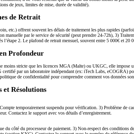
ons de jeux, limites de mise, durée de validité).
es de Retrait
n, etc.) offrent souvent les délais de traitement les plus rapides (parfoi
ation manuelle par le service de sécurité (peut prendre 24-72h), 3) Traitem
’étape 2. Le plafond de retrait mensuel, souvent entre 5 000€ et 20 00
e en Profondeur
ue moins stricte que les licences MGA (Malte) ou UKGC, elle impose un
 certifié par un laboratoire indépendant (ex: iTech Labs, eCOGRA) pour g
a politique de confidentialité pour comprendre comment vos données sont 
 et Résolutions
. 2) Compte temporairement suspendu pour vérification. 3) Problème de ca
eur. Contactez le support avec vos détails d’enregistrement.
ue du côté du processeur de paiement. 3) Non-respect des conditions de p
mpte (section KYC). Contactez le support avec le numéro de référence de 