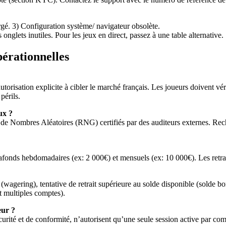
rgé. 3) Configuration système/ navigateur obsolète.
nglets inutiles. Pour les jeux en direct, passez à une table alternative.
érationnelles
 autorisation explicite à cibler le marché français. Les joueurs doivent 
périls.
ux ?
rs de Nombres Aléatoires (RNG) certifiés par des auditeurs externes. R
afonds hebdomadaires (ex: 2 000€) et mensuels (ex: 10 000€). Les retra
 (wagering), tentative de retrait supérieure au solde disponible (solde 
t multiples comptes).
eur ?
curité et de conformité, n’autorisent qu’une seule session active par c