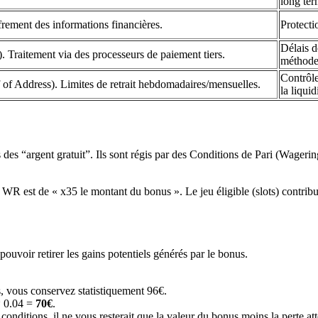
long ter
rement des informations financières.
Protecti
Délais d
s). Traitement via des processeurs de paiement tiers.
méthode
Contrôl
 of Address). Limites de retrait hebdomadaires/mensuelles.
la liquid
s des “argent gratuit”. Ils sont régis par des Conditions de Pari (Wag
R est de « x35 le montant du bonus ». Le jeu éligible (slots) contr
ouvoir retirer les gains potentiels générés par le bonus.
 vous conservez statistiquement 96€.
* 0.04 =
70€
.
s conditions, il ne vous resterait que la valeur du bonus moins la perte a