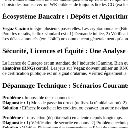
choisir des bonus avec un WR faible et de toujours lire les CG (exclusi
Écosystème Bancaire : Dépôts et Algorithm
Vegaz Cazino
intègre plusieurs passerelles. Les cryptomonnaies (Bitcoi
Pour les retraits, le flux standard est : 1) Demande initiée, 2) Vérific
Les délais annoncés (ex: “24h”) ne commencent généralement qu’après l
Sécurité, Licences et Équité : Une Analys
La licence de Curaçao est un standard de l’industrie iGaming. Bien q
aléatoires (RNG)
certifié. Les jeus sur
Vegaz
doivent utiliser un RNG
de certification publique est un signal d’alarme. Vérifiez également l
Dépannage Technique : Scénarios Courants
Problème :
Impossible de se connecter.
Diagnostic :
1) Mots de passe incorrect (utilisez la réinitialisation)
Solution :
Effacez le cache et les cookies, ou essayez un autre navigat
Problème :
Transaction (dépôt/retrait) en attente depuis longtemps.
Diagnostic :
1) Vérification de sécurité en cours. 2) Problème techniq
Solution :
Vérifiez l’historique des transactions et l’état de votre co