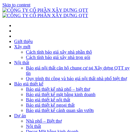
Skip to content
Giới thiệu
Xây mới
Cách tính báo giá xây nhà phần thô
Cách tính báo giá xây nhà trọn gói
Nội thất
Báo giá nội thất căn hộ chung cư tại Xây dựng QTT uy
tín
Quy trình thi công và báo giá nội thất nhà phố biệt thự
Báo giá thiết kế
Báo giá thiết kế nhà phố – biệt thự
Báo giá thiết kế mặt bằng kinh doanh
Báo giá thiết kế nội thất
Báo giá thiết kế ngoại thất
Báo giá thiết kế cảnh quan sân vườn
Dự án
Nhà phố – Biệt thự
Nội thất
Decor Mặt bằng kinh doanh