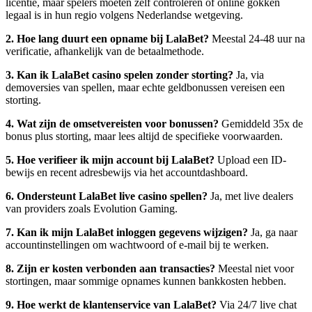
licentie, maar spelers moeten zelf controleren of online gokken
legaal is in hun regio volgens Nederlandse wetgeving.
2. Hoe lang duurt een opname bij LalaBet?
Meestal 24-48 uur na
verificatie, afhankelijk van de betaalmethode.
3. Kan ik LalaBet casino spelen zonder storting?
Ja, via
demoversies van spellen, maar echte geldbonussen vereisen een
storting.
4. Wat zijn de omsetvereisten voor bonussen?
Gemiddeld 35x de
bonus plus storting, maar lees altijd de specifieke voorwaarden.
5. Hoe verifieer ik mijn account bij LalaBet?
Upload een ID-
bewijs en recent adresbewijs via het accountdashboard.
6. Ondersteunt LalaBet live casino spellen?
Ja, met live dealers
van providers zoals Evolution Gaming.
7. Kan ik mijn LalaBet inloggen gegevens wijzigen?
Ja, ga naar
accountinstellingen om wachtwoord of e-mail bij te werken.
8. Zijn er kosten verbonden aan transacties?
Meestal niet voor
stortingen, maar sommige opnames kunnen bankkosten hebben.
9. Hoe werkt de klantenservice van LalaBet?
Via 24/7 live chat