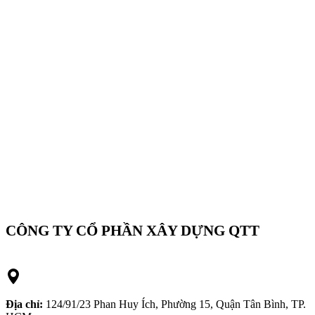
CÔNG TY CỔ PHẦN XÂY DỰNG QTT
Địa chỉ:
124/91/23 Phan Huy Ích, Phường 15, Quận Tân Bình, TP.