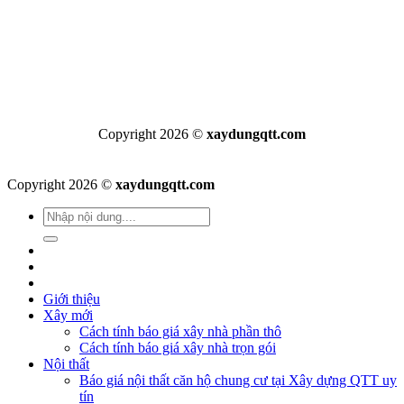
Copyright 2026 ©
xaydungqtt.com
Copyright 2026 ©
xaydungqtt.com
Giới thiệu
Xây mới
Cách tính báo giá xây nhà phần thô
Cách tính báo giá xây nhà trọn gói
Nội thất
Báo giá nội thất căn hộ chung cư tại Xây dựng QTT uy
tín