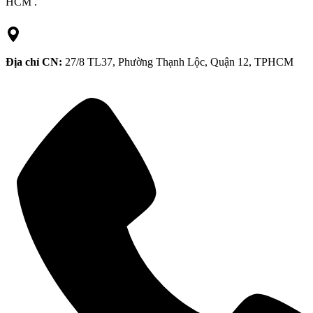
HCM .
Địa chỉ CN:
27/8 TL37, Phường Thạnh Lộc, Quận 12, TPHCM