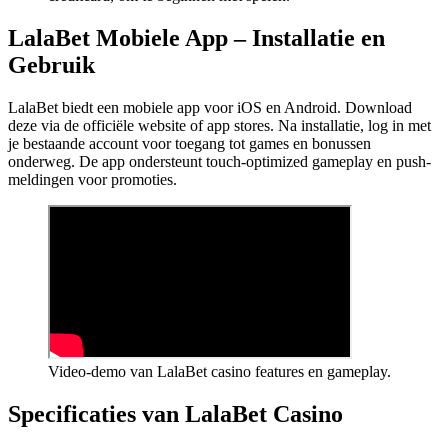
LalaBet Mobiele App – Installatie en
Gebruik
LalaBet biedt een mobiele app voor iOS en Android. Download
deze via de officiële website of app stores. Na installatie, log in met
je bestaande account voor toegang tot games en bonussen
onderweg. De app ondersteunt touch-optimized gameplay en push-
meldingen voor promoties.
Video-demo van LalaBet casino features en gameplay.
Specificaties van LalaBet Casino