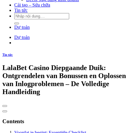
Cải tạo – Sửa chữa
Tin tức
Dự toán
Dự toán
Tin tức
LalaBet Casino Diepgaande Duik:
Ontgrendelen van Bonussen en Oplossen
van Inlogproblemen – De Volledige
Handleiding
Contents
Voordat je begint: Essentiële Checklist