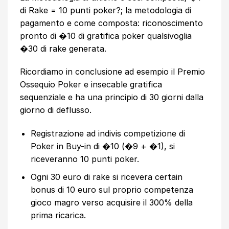
di Rake = 10 punti poker?; la metodologia di
pagamento e come composta: riconoscimento
pronto di �10 di gratifica poker qualsivoglia
�30 di rake generata.
Ricordiamo in conclusione ad esempio il Premio
Ossequio Poker e insecable gratifica
sequenziale e ha una principio di 30 giorni dalla
giorno di deflusso.
Registrazione ad indivis competizione di
Poker in Buy-in di �10 (�9 + �1), si
riceveranno 10 punti poker.
Ogni 30 euro di rake si ricevera certain
bonus di 10 euro sul proprio competenza
gioco magro verso acquisire il 300% della
prima ricarica.