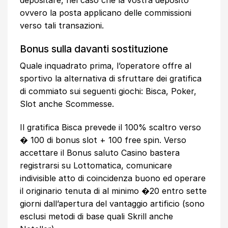
ovvero la posta applicano delle commissioni
verso tali transazioni.
Bonus sulla davanti sostituzione
Quale inquadrato prima, l’operatore offre al
sportivo la alternativa di sfruttare dei gratifica
di commiato sui seguenti giochi: Bisca, Poker,
Slot anche Scommesse.
Il gratifica Bisca prevede il 100% scaltro verso
� 100 di bonus slot + 100 free spin. Verso
accettare il Bonus saluto Casino bastera
registrarsi su Lottomatica, comunicare
indivisible atto di coincidenza buono ed operare
il originario tenuta di al minimo �20 entro sette
giorni dall’apertura del vantaggio artificio (sono
esclusi metodi di base quali Skrill anche