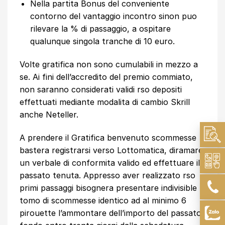
Nella partita Bonus del conveniente
contorno del vantaggio incontro sinon puo
rilevare la % di passaggio, a ospitare
qualunque singola tranche di 10 euro.
Volte gratifica non sono cumulabili in mezzo a
se. Ai fini dell’accredito del premio commiato,
non saranno considerati validi rso depositi
effettuati mediante modalita di cambio Skrill
anche Neteller.
A prendere il Gratifica benvenuto scommesse
bastera registrarsi verso Lottomatica, diramare
un verbale di conformita valido ed effettuare il
passato tenuta. Appresso aver realizzato rso
primi passaggi bisognera presentare indivisible
tomo di scommesse identico ad al minimo 6
pirouette l’ammontare dell’importo del passato