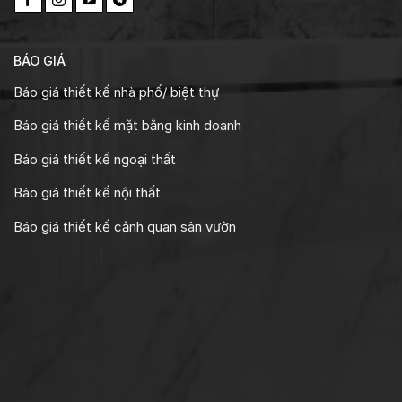
BÁO GIÁ
Báo giá thiết kế nhà phố/ biệt thự
Báo giá thiết kế mặt bằng kinh doanh
Báo giá thiết kế ngoại thất
Báo giá thiết kế nội thất
Báo giá thiết kế cảnh quan sân vườn