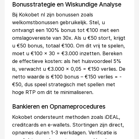
Bonusstrategie en Wiskundige Analyse
Bij Kokobet nl zijn bonussen zoals
welkomstbonussen gebruikelijk. Stel, u
ontvangt een 100% bonus tot €100 met een
omslagovereiste van 30x. Als u €50 stort, krijgt
u €50 bonus, totaal €100. Om dit vrij te spelen,
moet u €100 x 30 = €3.000 inzetten. Bereken
de effectieve kosten: als het huisvoordeel 5%
is, verwacht u €3.000 x 0,05 = €150 verlies. De
netto waarde is €100 bonus – €150 verlies = -
€50, dus speel strategisch met spellen met
hoge RTP om dit te minimaliseren.
Bankieren en Opnameprocedures
Kokobet ondersteunt methoden zoals iDEAL,
creditcards en e-wallets. Stortingen zijn direct,
opnames duren 1-3 werkdagen. Verificatie is