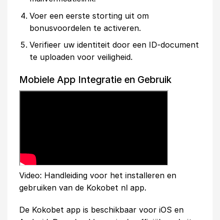
Voer een eerste storting uit om
bonusvoordelen te activeren.
Verifieer uw identiteit door een ID-document
te uploaden voor veiligheid.
Mobiele App Integratie en Gebruik
Video: Handleiding voor het installeren en
gebruiken van de Kokobet nl app.
De Kokobet app is beschikbaar voor iOS en