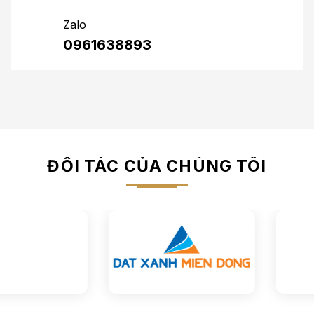
Zalo
0961638893
ĐỐI TÁC CỦA CHÚNG TÔI