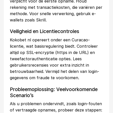
verplicht voor de eerste opname. Houd
rekening met transactiekosten, die variëren per
methode. Voor snelle verwerking, gebruik e-
wallets zoals Skrill.
Veiligheid en Licentiecontroles
Kokobet nl opereert onder een Curacao-
licentie, wat basisregulering biedt. Controleer
altijd op SSL-encryptie (https in de URL) en
tweefactorauthenticatie opties. Lees
gebruikersrecensies voor extra inzicht in
betrouwbaarheid. Vermijd het delen van login-
gegevens om fraude te voorkomen.
Probleemoplossing: Veelvoorkomende
Scenario’s
Als u problemen ondervindt, zoals login-fouten
of vertraagde opnames, probeer deze stappen: