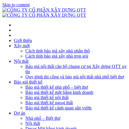
Skip to content
Giới thiệu
Xây mới
Cách tính báo giá xây nhà phần thô
Cách tính báo giá xây nhà trọn gói
Nội thất
Báo giá nội thất căn hộ chung cư tại Xây dựng QTT uy
tín
Quy trình thi công và báo giá nội thất nhà phố biệt thự
Báo giá thiết kế
Báo giá thiết kế nhà phố – biệt thự
Báo giá thiết kế mặt bằng kinh doanh
Báo giá thiết kế nội thất
Báo giá thiết kế ngoại thất
Báo giá thiết kế cảnh quan sân vườn
Dự án
Nhà phố – Biệt thự
Nội thất
Decor Mặt bằng kinh doanh