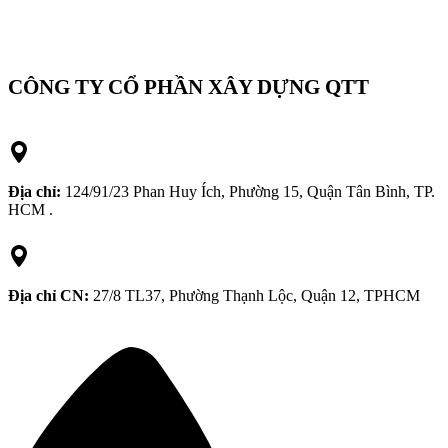
CÔNG TY CỔ PHẦN XÂY DỰNG QTT
Địa chỉ:
124/91/23 Phan Huy Ích, Phường 15, Quận Tân Bình, TP.
HCM .
Địa chỉ CN:
27/8 TL37, Phường Thạnh Lộc, Quận 12, TPHCM