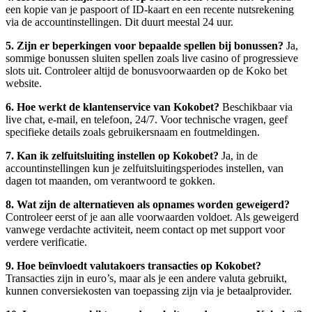
een kopie van je paspoort of ID-kaart en een recente nutsrekening
via de accountinstellingen. Dit duurt meestal 24 uur.
5. Zijn er beperkingen voor bepaalde spellen bij bonussen?
Ja,
sommige bonussen sluiten spellen zoals live casino of progressieve
slots uit. Controleer altijd de bonusvoorwaarden op de Koko bet
website.
6. Hoe werkt de klantenservice van Kokobet?
Beschikbaar via
live chat, e-mail, en telefoon, 24/7. Voor technische vragen, geef
specifieke details zoals gebruikersnaam en foutmeldingen.
7. Kan ik zelfuitsluiting instellen op Kokobet?
Ja, in de
accountinstellingen kun je zelfuitsluitingsperiodes instellen, van
dagen tot maanden, om verantwoord te gokken.
8. Wat zijn de alternatieven als opnames worden geweigerd?
Controleer eerst of je aan alle voorwaarden voldoet. Als geweigerd
vanwege verdachte activiteit, neem contact op met support voor
verdere verificatie.
9. Hoe beïnvloedt valutakoers transacties op Kokobet?
Transacties zijn in euro’s, maar als je een andere valuta gebruikt,
kunnen conversiekosten van toepassing zijn via je betaalprovider.