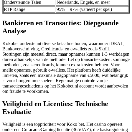
Ondersteunde Talen
Nederlands, Engels, en meer
RTP Range
95% – 97% (varieert per spel)
Bankieren en Transacties: Diepgaande
Analyse
Kokobet ondersteunt diverse betaalmethoden, waaronder iDEAL,
Bankoverschrijving, Creditcards, en e-wallets zoals Skrill.
Stortingen zijn meestal direct, maar opnames kunnen 1-3 werkdagen
duren afhankelijk van de methode. Let op transactiekosten: sommige
methoden, zoals creditcards, kunnen extra kosten hebben. Voor
snelle opnames, gebruik e-wallets. Het platform heeft duidelijke
limieten, zoals een maximale dagopname van €5000, wat belangrijk
is voor hoogvolume spelers. Regelmatige controle van je
transactiegeschiedenis op het Kokobet nl account wordt aanbevolen
om fraude te voorkomen.
Veiligheid en Licenties: Technische
Evaluatie
Veiligheid is een topprioriteit voor Koko bet. Het casino opereert
onder een Curacao eGaming licentie (365/JAZ), die basisregulering