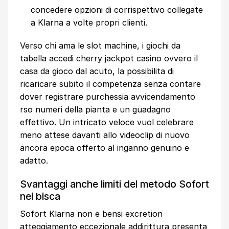
concedere opzioni di corrispettivo collegate
a Klarna a volte propri clienti.
Verso chi ama le slot machine, i giochi da
tabella
accedi cherry jackpot casino
ovvero il
casa da gioco dal acuto, la possibilita di
ricaricare subito il competenza senza contare
dover registrare purchessia avvicendamento
rso numeri della pianta e un guadagno
effettivo. Un intricato veloce vuol celebrare
meno attese davanti allo videoclip di nuovo
ancora epoca offerto al inganno genuino e
adatto.
Svantaggi anche limiti del metodo Sofort
nei bisca
Sofort Klarna non e bensi excretion
atteggiamento eccezionale addirittura presenta