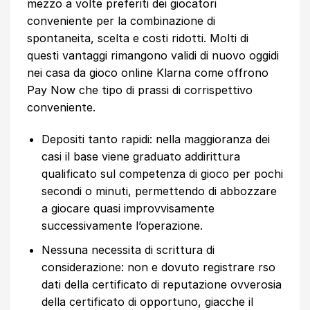
mezzo a volte preferiti dei giocatori
conveniente per la combinazione di
spontaneita, scelta e costi ridotti. Molti di
questi vantaggi rimangono validi di nuovo oggidi
nei casa da gioco online Klarna come offrono
Pay Now che tipo di prassi di corrispettivo
conveniente.
Depositi tanto rapidi: nella maggioranza dei
casi il base viene graduato addirittura
qualificato sul competenza di gioco per pochi
secondi o minuti, permettendo di abbozzare
a giocare quasi improvvisamente
successivamente l’operazione.
Nessuna necessita di scrittura di
considerazione: non e dovuto registrare rso
dati della certificato di reputazione ovverosia
della certificato di opportuno, giacche il