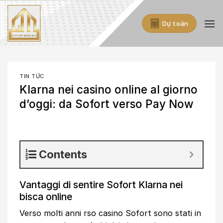
Skip
to
Dự toán
content
TIN TỨC
Klarna nei casino online al giorno
d’oggi: da Sofort verso Pay Now
Contents
Vantaggi di sentire Sofort Klarna nei
bisca online
Verso molti anni rso casino Sofort sono stati in