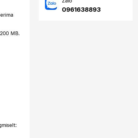
Zalo
0961638893
eerima
 200 MB.
gmiselt: