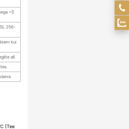
aega ~5
SSL 256-
lisem kui
lite all.
tes.
päeva.
YC (Tee