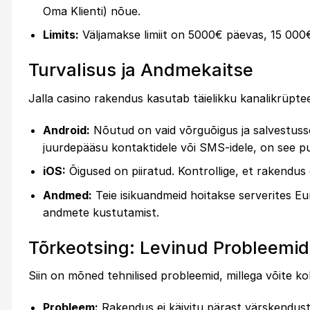
Oma Klienti) nõue.
Limits:
Väljamakse limiit on 5000€ päevas, 15 000€
Turvalisus ja Andmekaitse
Jalla casino rakendus kasutab täielikku kanalikrüpte
Android:
Nõutud on vaid võrguõigus ja salvestus
juurdepääsu kontaktidele või SMS-idele, on see puna
iOS:
Õigused on piiratud. Kontrollige, et rakendus
Andmed:
Teie isikuandmeid hoitakse serverites Eu
andmete kustutamist.
Tõrkeotsing: Levinud Probleemi
Siin on mõned tehnilised probleemid, millega võite k
Probleem:
Rakendus ei käivitu pärast värskendus