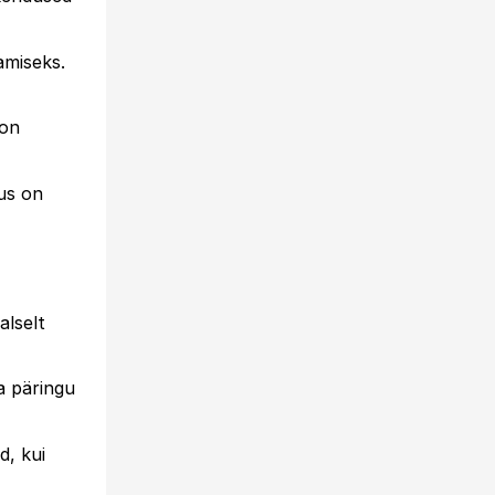
amiseks.
 on
us on
alselt
a päringu
, kui