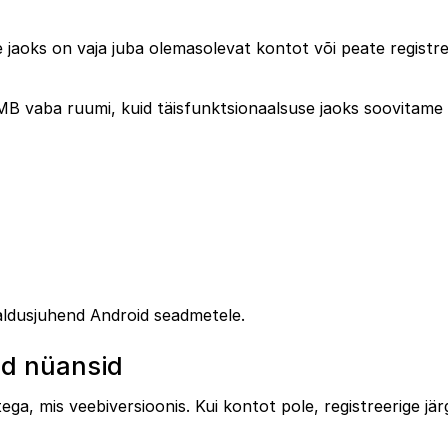
jaoks on vaja juba olemasolevat kontot või peate registr
 vaba ruumi, kuid täisfunktsionaalsuse jaoks soovitame
galdusjuhend Android seadmetele.
ed nüansid
a, mis veebiversioonis. Kui kontot pole, registreerige jär