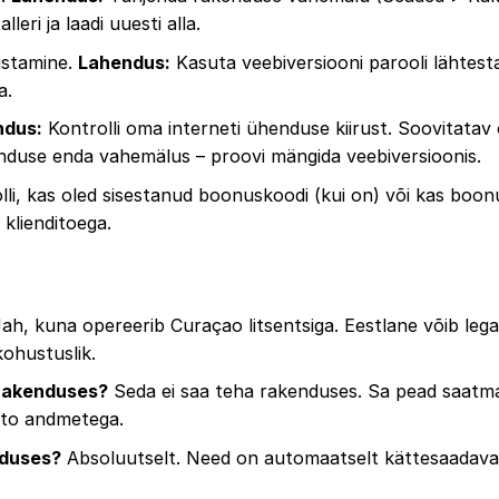
leri ja laadi uuesti alla.
nustamine.
Lahendus:
Kasuta veebiversiooni parooli lähtest
a.
ndus:
Kontrolli oma interneti ühenduse kiirust. Soovitatav
nduse enda vahemälus – proovi mängida veebiversioonis.
li, kas oled sisestanud boonuskoodi (kui on) või kas boon
klienditoega.
ah, kuna opereerib Curaçao litsentsiga. Eestlane võib lega
ohustuslik.
irakenduses?
Seda ei saa teha rakenduses. Sa pead saatm
onto andmetega.
nduses?
Absoluutselt. Need on automaatselt kättesaadavad