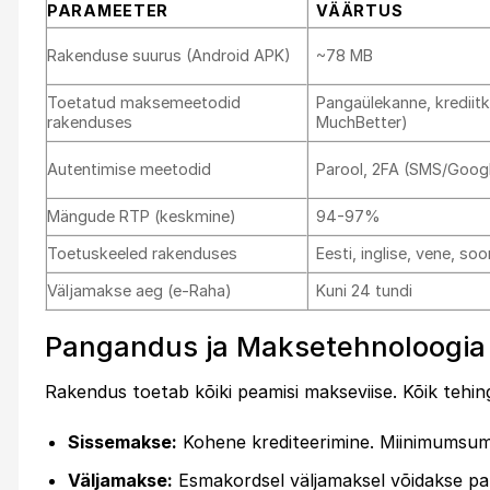
PARAMEETER
VÄÄRTUS
Rakenduse suurus (Android APK)
~78 MB
Toetatud maksemeetodid
Pangaülekanne, krediit
rakenduses
MuchBetter)
Autentimise meetodid
Parool, 2FA (SMS/Googl
Mängude RTP (keskmine)
94-97%
Toetuskeeled rakenduses
Eesti, inglise, vene, so
Väljamakse aeg (e-Raha)
Kuni 24 tundi
Pangandus ja Maksetehnoloogia
Rakendus toetab kõiki peamisi makseviise. Kõik tehin
Sissemakse:
Kohene krediteerimine. Miinimumsu
Väljamakse:
Esmakordsel väljamaksel võidakse palu