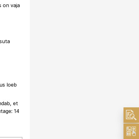
 on vaja
asuta
us loeb
ndab, et
tage: 14