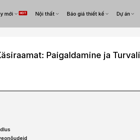
y mới
Nội thất
Báo giá thiết kế
Dự án
Käsiraamat: Paigaldamine ja Turval
udlus
lveonõudeid