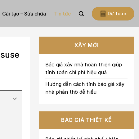
Cải tạo – Sửa chữa
Tin tức
Dự toán
XÂY MỚI
isuse
Báo giá xây nhà hoàn thiện giúp
tính toán chi phí hiệu quả
Hướng dẫn cách tính báo giá xây
nhà phần thô dễ hiểu
BÁO GIÁ THIẾT KẾ