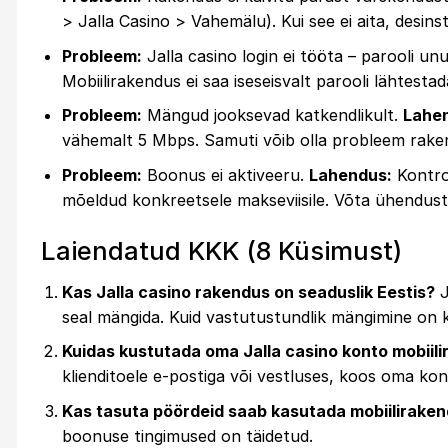
> Jalla Casino > Vahemälu). Kui see ei aita, desinstal
Probleem:
Jalla casino login ei tööta – parooli u
Mobiilirakendus ei saa iseseisvalt parooli lähtestad
Probleem:
Mängud jooksevad katkendlikult.
Lahe
vähemalt 5 Mbps. Samuti võib olla probleem rake
Probleem:
Boonus ei aktiveeru.
Lahendus:
Kontrol
mõeldud konkreetsele makseviisile. Võta ühendust 
Laiendatud KKK (8 Küsimust)
Kas Jalla casino rakendus on seaduslik Eestis?
J
seal mängida. Kuid vastutustundlik mängimine on k
Kuidas kustutada oma Jalla casino konto mobiil
klienditoele e-postiga või vestluses, koos oma k
Kas tasuta pöördeid saab kasutada mobiilirake
boonuse tingimused on täidetud.