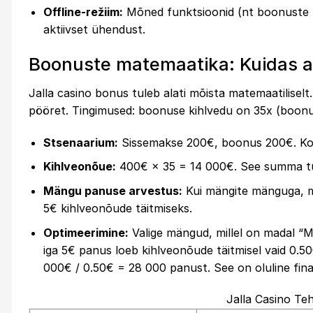
Offline-režiim:
Mõned funktsioonid (nt boonuste t
aktiivset ühendust.
Boonuste matemaatika: Kuidas a
Jalla casino bonus tuleb alati mõista matemaatilise
pööret. Tingimused: boonuse kihlvedu on 35x (boonu
Stsenaarium:
Sissemakse 200€, boonus 200€. K
Kihlveonõue:
400€ × 35 = 14 000€. See summa tul
Mängu panuse arvestus:
Kui mängite mänguga, m
5€ kihlveonõude täitmiseks.
Optimeerimine:
Valige mängud, millel on madal “
iga 5€ panus loeb kihlveonõude täitmisel vaid 0.
000€ / 0.50€ = 28 000 panust. See on oluline fina
Jalla Casino Te