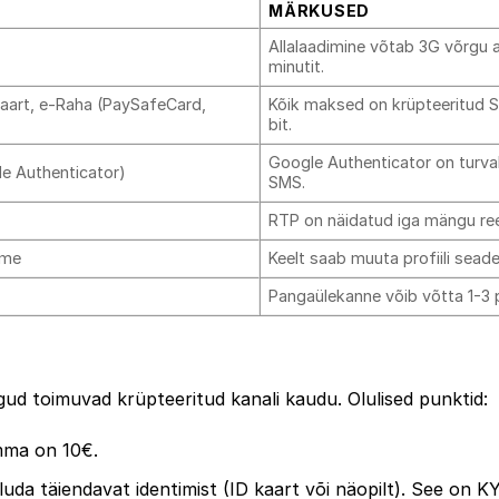
MÄRKUSED
Allalaadimine võtab 3G võrgu 
minutit.
kaart, e-Raha (PaySafeCard,
Kõik maksed on krüpteeritud 
bit.
Google Authenticator on turva
e Authenticator)
SMS.
RTP on näidatud iga mängu reeg
ome
Keelt saab muuta profiili seade
Pangaülekanne võib võtta 1-3 
gud toimuvad krüpteeritud kanali kaudu. Olulised punktid:
mma on 10€.
da täiendavat identimist (ID kaart või näopilt). See on K