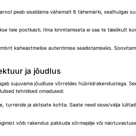
Parool peab sisaldama vähemalt 8 tähemärki, sealhulgas suu
se teie postkasti. Ilma kinnitamiseta ei saa te täielikult ko
numbrit kaheastmelise autentimise seadistamiseks. Soovita
ektuur ja jõudlus
agab sujuvama jõudluse võrreldes hübriidrakendustega. Se
ulised tehnilised omadused:
urniiride ja aktsiate kohta. Saate need sisse/välja lülita
ogimist võib rakendus pakkuda sõrmejälje või näotuvastus