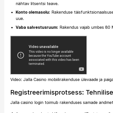
nähtav litsentsi teave.
Konto olemasolu:
Rakenduse täisfunktsionaalsuse 
uue.
Vaba salvestusruum:
Rakendus vajab umbes 80 MB
Video: Jalla Casino mobiilirakenduse ülevaade ja pai
Registreerimisprotsess: Tehnilis
Jalla casino login toimub rakenduses samade andmeteg