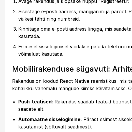
Avage rakendus ja klõpsake nuppu “Registreeru”.
Sisestage e-posti aadress, mängijanimi ja parool. 
väikesi tähti ning numbreid.
Kinnitage oma e-posti aadress lingiga, mis saadetak
kasutada.
Esimesel sisselogimisel võidakse paluda telefoni 
võimalust kasutada.
Mobiilirakenduse sügavuti: Arhit
Rakendus on loodud React Native raamistikus, mis t
kohalikku vahemälu mängude kiireks käivitamiseks. Ol
Push-teatised:
Rakendus saadab teateid boonuste, t
seadete alt.
Automaatne sisselogimine:
Pärast esimest sissel
kasutamist (sõltuvalt seadmest).