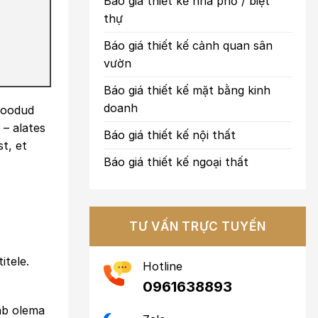
Báo giá thiết kế nhà phố / biệt
thự
Báo giá thiết kế cảnh quan sân
vườn
Báo giá thiết kế mặt bằng kinh
doanh
 loodud
 – alates
Báo giá thiết kế nội thất
t, et
Báo giá thiết kế ngoại thất
TƯ VẤN TRỰC TUYẾN
itele.
Hotline
0961638893
ab olema