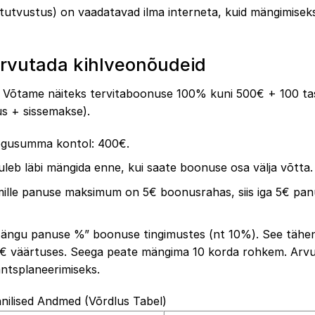
utvustus) on vaadatavad ilma interneta, kuid mängimiseks
rvutada kihlveonõudeid
lt. Võtame näiteks tervitaboonuse 100% kuni 500€ + 100 t
s + sissemakse).
ogusumma kontol: 400€.
eb läbi mängida enne, kui saate boonuse osa välja võtta.
ille panuse maksimum on 5€ boonusrahas, siis iga 5€ pan
Mängu panuse %” boonuse tingimustes (nt 10%). See tähe
50€ väärtuses. Seega peate mängima 10 korda rohkem. Arvu
ntsplaneerimiseks.
hnilised Andmed (Võrdlus Tabel)