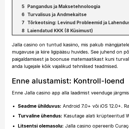
Pangandus ja Maksetehnoloogia
Turvalisus ja Andmekaitse
Tõrkeotsing: Levinud Probleemid ja Lahendu
Laiendatud KKK (8 Küsimust)
Jalla casino on tuntud kasiino, mis pakub mängijatele
mugavuse ja kiire ligipääsu huvides. See juhend on põ
paigaldamisest ja boonuse matemaatikast kuni turvali
anda lugejale kõik vajalikud tehnilised teadmised.
Enne alustamist: Kontroll-loend
Enne
Jalla casino app
alla laadimist veenduge järgmis
Seadme ühilduvus:
Android 7.0+ või iOS 12.0+. Ra
Turvaline ühendus:
Kasutage alati krüpteeritud Wi
Litsentsi olemasolu:
Jalla casino opereerib Curaç