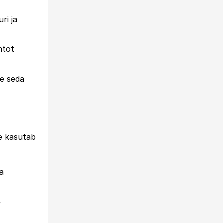
ri ja
ntot
me seda
e kasutab
da
e