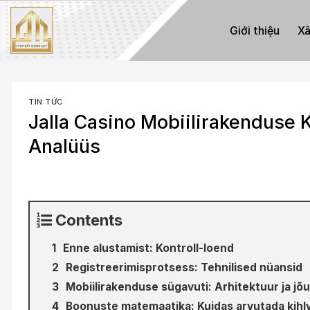
Skip
to
Giới thiệu
Xâ
content
TIN TỨC
Jalla Casino Mobiilirakenduse 
Analüüs
Contents
Enne alustamist: Kontroll-loend
Registreerimisprotsess: Tehnilised nüansid
Mobiilirakenduse sügavuti: Arhitektuur ja jõ
Boonuste matemaatika: Kuidas arvutada kih