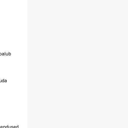
palub
õuda
kendused