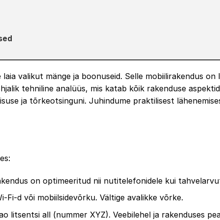
sed
 laia valikut mänge ja boonuseid. Selle mobiilirakendus on
hjalik tehniline analüüs, mis katab kõik rakenduse aspektid
suse ja tõrkeotsinguni. Juhindume praktilisest lähenemises
es:
kendus on optimeeritud nii nutitelefonidele kui tahvelarvut
-Fi-d või mobiilsidevõrku. Vältige avalikke võrke.
ao litsentsi all (nummer XYZ). Veebilehel ja rakenduses pe