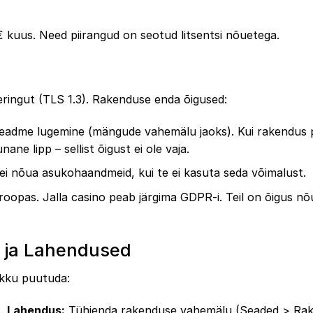
 kuus. Need piirangud on seotud litsentsi nõuetega.
eringut (TLS 1.3). Rakenduse enda õigused:
seadme lugemine (mängude vahemälu jaoks). Kui rakendus 
ne lipp – sellist õigust ei ole vaja.
 ei nõua asukohaandmeid, kui te ei kasuta seda võimalust.
roopas. Jalla casino peab järgima GDPR-i. Teil on õigus n
d ja Lahendused
okku puutuda:
t.
Lahendus:
Tühjenda rakenduse vahemälu (Seaded > Ra