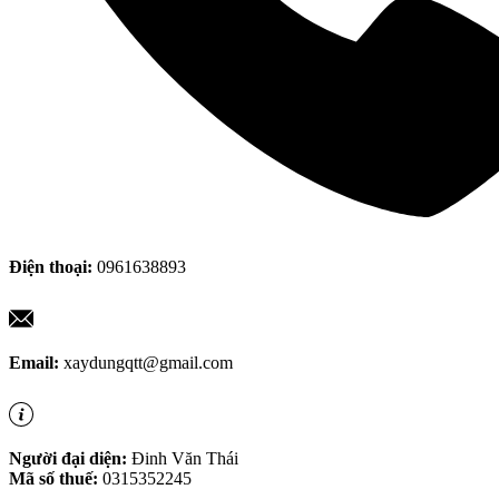
Điện thoại:
0961638893
Email:
xaydungqtt@gmail.com
Người đại diện:
Đinh Văn Thái
Mã số thuế:
0315352245