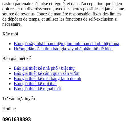
casino partenaire sécurisé et régulé, et dans l’acceptation que le jeu
doit rester un divertissement, avec des pertes possibles et jamais une
source de revenus. Jouez de manière responsable, fixez des limites
de dépôt et de temps, et utilisez les fonctions de self-exclusion si
nécessaire.
Xây mới
Báo giá xây nhà hoàn thiện giúp tính toán chi phí hiệu quả
Hướng dẫn cách tính báo giá xây nhà phần thô dễ hiểu
Báo giá thiết kế
Báo giá thiết kế nhà phố / biệt thự
Báo giá thiết kế cảnh quan sân vườn
Báo giá thiết kế mặt bằng kinh doanh
Báo giá thiết kế nội thất
Báo giá thiết kế ngoại thất
Tư vấn trực tuyến
Hotline
0961638893