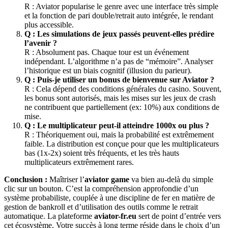
R : Aviator popularise le genre avec une interface très simple
et la fonction de pari double/retrait auto intégrée, le rendant
plus accessible.
Q : Les simulations de jeux passés peuvent-elles prédire
l’avenir ?
R : Absolument pas. Chaque tour est un événement
indépendant. L’algorithme n’a pas de “mémoire”. Analyser
l’historique est un biais cognitif (illusion du parieur).
Q : Puis-je utiliser un bonus de bienvenue sur Aviator ?
R : Cela dépend des conditions générales du casino. Souvent,
les bonus sont autorisés, mais les mises sur les jeux de crash
ne contribuent que partiellement (ex: 10%) aux conditions de
mise.
Q : Le multiplicateur peut-il atteindre 1000x ou plus ?
R : Théoriquement oui, mais la probabilité est extrêmement
faible. La distribution est conçue pour que les multiplicateurs
bas (1x-2x) soient très fréquents, et les très hauts
multiplicateurs extrêmement rares.
Conclusion :
Maîtriser l’
aviator game
va bien au-delà du simple
clic sur un bouton. C’est la compréhension approfondie d’un
système probabiliste, couplée à une discipline de fer en matière de
gestion de bankroll et d’utilisation des outils comme le retrait
automatique. La plateforme
aviator-fr.eu
sert de point d’entrée vers
cet écosystème. Votre succès à long terme réside dans le choix d’un