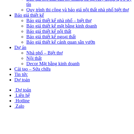
tín
Quy trình thi công và báo giá nội thất nhà phố biệt thự
Báo giá thiết kế
Báo giá thiết kế nhà phố – biệt thự
Báo giá thiết kế mặt bằng kinh doanh
Báo giá thiết kế nội thất
Báo giá thiết kế ngoại thất
Báo giá thiết kế cảnh quan sân vườn
Dự án
Nhà phố – Biệt thự
Nội thất
Decor Mặt bằng kinh doanh
Cải tạo – Sửa chữa
Tin tức
Dự toán
Dự toán
Liên hệ
Hotline
Zalo