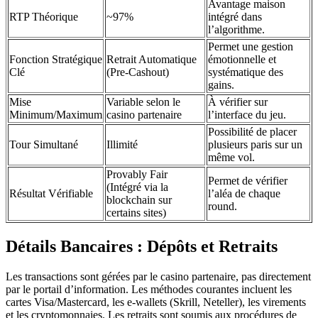
Avantage maison
RTP Théorique
~97%
intégré dans
l’algorithme.
Permet une gestion
Fonction Stratégique
Retrait Automatique
émotionnelle et
Clé
(Pre-Cashout)
systématique des
gains.
Mise
Variable selon le
À vérifier sur
Minimum/Maximum
casino partenaire
l’interface du jeu.
Possibilité de placer
Tour Simultané
Illimité
plusieurs paris sur un
même vol.
Provably Fair
Permet de vérifier
(Intégré via la
Résultat Vérifiable
l’aléa de chaque
blockchain sur
round.
certains sites)
Détails Bancaires : Dépôts et Retraits
Les transactions sont gérées par le casino partenaire, pas directement
par le portail d’information. Les méthodes courantes incluent les
cartes Visa/Mastercard, les e-wallets (Skrill, Neteller), les virements
et les cryptomonnaies. Les retraits sont soumis aux procédures de