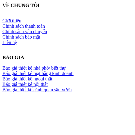
VỀ CHÚNG TÔI
Giới thiệu
Chính sách thanh toán
Chính sách vận chuyển
Chính sách bảo mật
Liên hệ
BÁO GIÁ
Báo giá thiết kế nhà phố/ biệt thự
Báo giá thiết kế mặt bằng kinh doanh
Báo giá thiết kế ngoại thất
Báo giá thiết kế nội thất
Báo giá thiết kế cảnh quan sân vườn