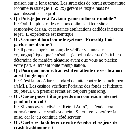
maison sur le long terme. Les stratégies de retrait automatique
(comme la stratégie 1.5x-2x) gèrent le risque mais ne
garantissent pas le profit.
Q : Puis-je jouer à l’
aviator game online
sur mobile ?
R : Oui. La plupart des casinos optimisent leur site en
responsive design, et certaines applications dédiées intègrent
le jeu. L’expérience est identique.
Q : Comment fonctionne le système “Provably Fair”
parfois mentionné ?
R : Il permet, après un tour, de vérifier via une clé
cryptographique que le résultat (le point de crash) était bien
déterminé de manière aléatoire avant que vous ne placiez
votre pari, éliminant toute manipulation.
Q : Pourquoi mon retrait est-il en attente de vérification
aussi longtemps ?
R : C’est la procédure standard de lutte contre le blanchiment
(AML). Les casinos vérifient l’origine des fonds et l’identité
du joueur. Un premier retrait est toujours plus long.
Q : Que se passe-t-il si je perds ma connexion internet
pendant un vol ?
R : Si vous avez activé le “Retrait Auto”, il s’exécutera
normalement si le seuil est atteint. Sinon, vous perdrez la
mise, car le jeu continue côté serveur.
Q : Quelle est la différence entre Aviator et les jeux de
crash traditionnels ?