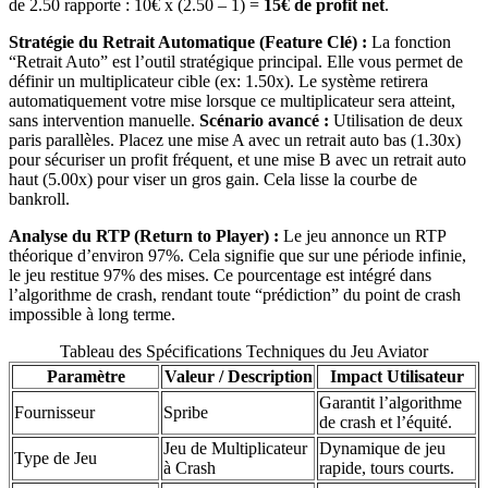
de 2.50 rapporte : 10€ x (2.50 – 1) =
15€ de profit net
.
Stratégie du Retrait Automatique (Feature Clé) :
La fonction
“Retrait Auto” est l’outil stratégique principal. Elle vous permet de
définir un multiplicateur cible (ex: 1.50x). Le système retirera
automatiquement votre mise lorsque ce multiplicateur sera atteint,
sans intervention manuelle.
Scénario avancé :
Utilisation de deux
paris parallèles. Placez une mise A avec un retrait auto bas (1.30x)
pour sécuriser un profit fréquent, et une mise B avec un retrait auto
haut (5.00x) pour viser un gros gain. Cela lisse la courbe de
bankroll.
Analyse du RTP (Return to Player) :
Le jeu annonce un RTP
théorique d’environ 97%. Cela signifie que sur une période infinie,
le jeu restitue 97% des mises. Ce pourcentage est intégré dans
l’algorithme de crash, rendant toute “prédiction” du point de crash
impossible à long terme.
Tableau des Spécifications Techniques du Jeu Aviator
Paramètre
Valeur / Description
Impact Utilisateur
Garantit l’algorithme
Fournisseur
Spribe
de crash et l’équité.
Jeu de Multiplicateur
Dynamique de jeu
Type de Jeu
à Crash
rapide, tours courts.