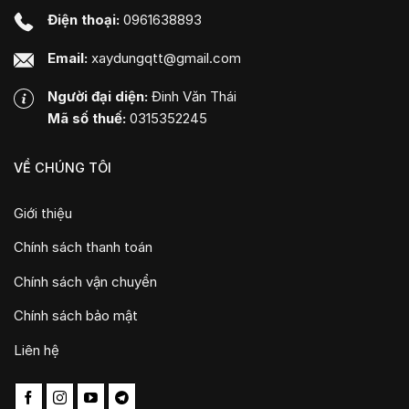
Điện thoại:
0961638893
Email:
xaydungqtt@gmail.com
Người đại diện:
Đinh Văn Thái
Mã số thuế:
0315352245
VỀ CHÚNG TÔI
Giới thiệu
Chính sách thanh toán
Chính sách vận chuyển
Chính sách bảo mật
Liên hệ