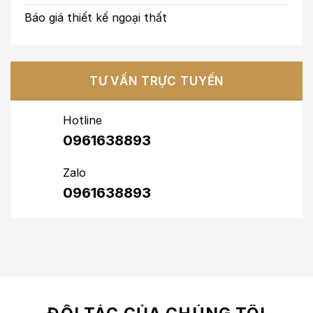
Báo giá thiết kế ngoại thất
TƯ VẤN TRỰC TUYẾN
Hotline
0961638893
Zalo
0961638893