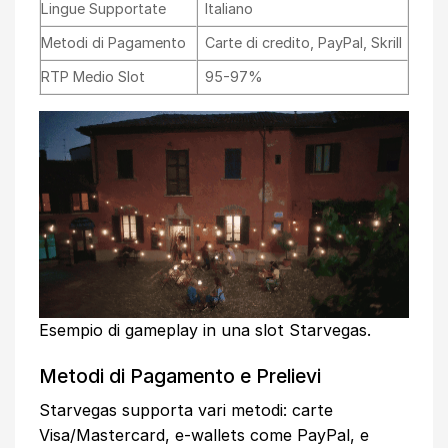
Lingue Supportate
Italiano
Metodi di Pagamento
Carte di credito, PayPal, Skrill
RTP Medio Slot
95-97%
Esempio di gameplay in una slot Starvegas.
Metodi di Pagamento e Prelievi
Starvegas supporta vari metodi: carte
Visa/Mastercard, e-wallets come PayPal, e