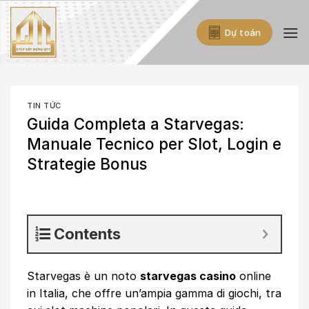
Skip
to
Dự toán
content
TIN TỨC
Guida Completa a Starvegas:
Manuale Tecnico per Slot, Login e
Strategie Bonus
Contents
Starvegas è un noto
starvegas casino
online
in Italia, che offre un’ampia gamma di giochi, tra