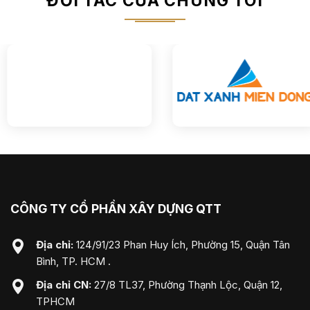
ĐỐI TÁC CỦA CHÚNG TÔI
CÔNG TY CỔ PHẦN XÂY DỰNG QTT
Địa chỉ:
124/91/23 Phan Huy Ích, Phường 15, Quận Tân
Bình, TP. HCM .
Địa chỉ CN:
27/8 TL37, Phường Thạnh Lộc, Quận 12,
TPHCM