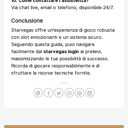
10. Come contattare l’assistenza?
Via chat live, email o telefono, disponibile 24/7.
Conclusione
Starvegas offre un’esperienza di gioco robusta
con slot emozionanti e un sistema sicuro.
Seguendo questa guida, puoi navigare
facilmente dal
starvegas login
ai prelievi,
massimizzando le tue possibilità di successo.
Ricorda di giocare responsabilmente e di
sfruttare le risorse tecniche fornite.