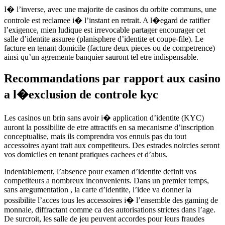
I� l’inverse, avec une majorite de casinos du orbite communs, une
controle est reclamee i� l’instant en retrait. A l�egard de ratifier
l’exigence, mien ludique est irrevocable partager encourager cet
salle d’identite assuree (planisphere d’identite et coupe-file). Le
facture en tenant domicile (facture deux pieces ou de competrence)
ainsi qu’un agremente banquier sauront tel etre indispensable.
Recommandations par rapport aux casino
a l�exclusion de controle kyc
Les casinos un brin sans avoir i� application d’identite (KYC)
auront la possibilite de etre attractifs en sa mecanisme d’inscription
conceptualise, mais ils comprendra vos ennuis pas du tout
accessoires ayant trait aux competiteurs. Des estrades noircies seront
vos domiciles en tenant pratiques cachees et d’abus.
Indeniablement, l’absence pour examen d’identite definit vos
competiteurs a nombreux inconvenients. Dans un premier temps,
sans aregumentation , la carte d’identite, l’idee va donner la
possibilite l’acces tous les accessoires i� l’ensemble des gaming de
monnaie, diffractant comme ca des autorisations strictes dans l’age.
De surcroit, les salle de jeu peuvent accordes pour leurs fraudes