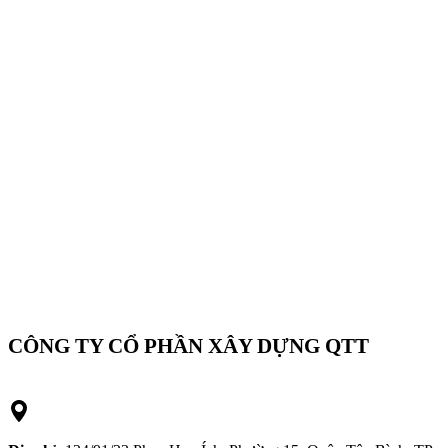
CÔNG TY CỔ PHẦN XÂY DỰNG QTT