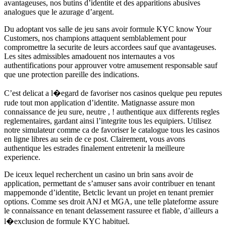
avantageuses, nos butins d’identite et des apparitions abusives
analogues que le azurage d’argent.
Du adoptant vos salle de jeu sans avoir formule KYC know Your
Customers, nos champions attaquent semblablement pour
compromettre la securite de leurs accordees sauf que avantageuses.
Les sites admissibles amadouent nos internautes a vos
authentifications pour approuver votre amusement responsable sauf
que une protection pareille des indications.
C’est delicat a l�egard de favoriser nos casinos quelque peu reputes
rude tout mon application d’identite. Matignasse assure mon
connaissance de jeu sure, neutre , ! authentique aux differents regles
reglementaires, gardant ainsi l’integrite tous les equipiers. Utilisez
notre simulateur comme ca de favoriser le catalogue tous les casinos
en ligne libres au sein de ce post. Clairement, vous avons
authentique les estrades finalement entretenir la meilleure
experience.
De iceux lequel recherchent un casino un brin sans avoir de
application, permettant de s’amuser sans avoir contribuer en tenant
mappemonde d’identite, Betclic levant un projet en tenant premier
options. Comme ses droit ANJ et MGA, une telle plateforme assure
le connaissance en tenant delassement rassuree et fiable, d’ailleurs a
l�exclusion de formule KYC habituel.