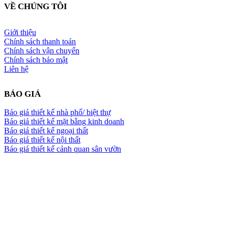
VỀ CHÚNG TÔI
Giới thiệu
Chính sách thanh toán
Chính sách vận chuyển
Chính sách bảo mật
Liên hệ
BÁO GIÁ
Báo giá thiết kế nhà phố/ biệt thự
Báo giá thiết kế mặt bằng kinh doanh
Báo giá thiết kế ngoại thất
Báo giá thiết kế nội thất
Báo giá thiết kế cảnh quan sân vườn