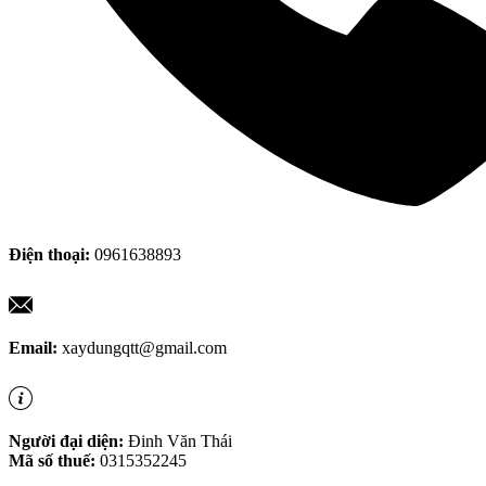
Điện thoại:
0961638893
Email:
xaydungqtt@gmail.com
Người đại diện:
Đinh Văn Thái
Mã số thuế:
0315352245