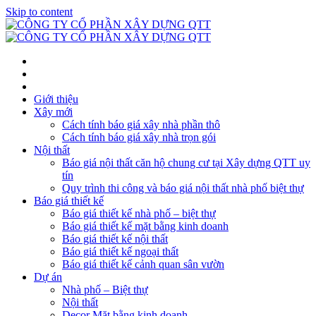
Skip to content
Giới thiệu
Xây mới
Cách tính báo giá xây nhà phần thô
Cách tính báo giá xây nhà trọn gói
Nội thất
Báo giá nội thất căn hộ chung cư tại Xây dựng QTT uy
tín
Quy trình thi công và báo giá nội thất nhà phố biệt thự
Báo giá thiết kế
Báo giá thiết kế nhà phố – biệt thự
Báo giá thiết kế mặt bằng kinh doanh
Báo giá thiết kế nội thất
Báo giá thiết kế ngoại thất
Báo giá thiết kế cảnh quan sân vườn
Dự án
Nhà phố – Biệt thự
Nội thất
Decor Mặt bằng kinh doanh