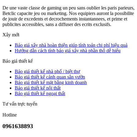
De une vaste classe de gaming un peu sans oublier les paris parieurs,
Betclic capacite jeu ou marketing. Nos equipiers auront la possibilite
de jouir de excedents et decrochements instantannees, et prime et
publicites accessibles, sans a diffuser des ecrits exclusifs.
Xây mới
Báo giá xây nhà hoàn thiện giúp tính toán chi phí hiệu quả
Hướng dẫn cách tính báo giá xây nhà phần thô dễ hiểu
Báo giá thiết kế
Báo giá thiết kế nhà phố / biệt thự
Báo giá thiết kế cảnh quan sân vườn
Báo giá thiết kế mặt bằng kinh doanh
Báo giá thiết kế nội thất
Báo giá thiết kế ngoại thất
Tư vấn trực tuyến
Hotline
0961638893