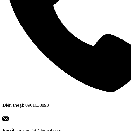
Điện thoại:
0961638893
Email:
xaydungqtt@gmail.com