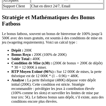
Acceptées
Support Client
Chat en direct 24/7, Email
Stratégie et Mathématiques des Bonus
Fatboss
Le bonus fatboss, souvent un bonus de bienvenue de 100% jusqu’à
500€ avec des tours gratuits, est soumis à des conditions de mise en
jeu (wagering requirements). Voici un calcul type :
Dépôt :
200€
Bonus Reçu :
200€ (100% de 200€)
Solde Total :
400€
Condition de Mise (x30) :
(200€ de bonus + 200€ de dépôt)
* 30 = 12 000€ à miser.
RTP Moyen Estimé (96%) :
Sur 12 000€ de mises, la perte
théorique est de 12 000€ * (1 – 0.96) = 480€.
Analyse :
La perte théorique (480€) dépasse votre dépôt
initial (200€). Cette condition est stricte. Stratégie
recommandée : privilégier les jeux à contribution élevée
(100% comme les slots) et surveiller les limites de mise par
tour (ex: 5€). Le fatboss bonus sans dépôt, s’il existe, aura des
conditions encore plus élevées.