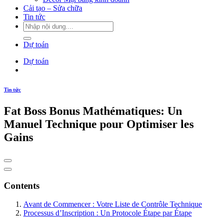
Cải tạo – Sửa chữa
Tin tức
Dự toán
Dự toán
Tin tức
Fat Boss Bonus Mathématiques: Un
Manuel Technique pour Optimiser les
Gains
Contents
Avant de Commencer : Votre Liste de Contrôle Technique
Processus d’Inscription : Un Protocole Étape par Étape