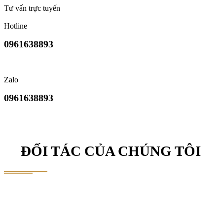
Tư vấn trực tuyến
Hotline
0961638893
Zalo
0961638893
ĐỐI TÁC CỦA CHÚNG TÔI