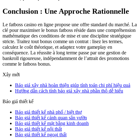
Conclusion : Une Approche Rationnelle
Le fatboss casino en ligne propose une offre standard du marché. La
clé pour maximiser le bonus fatboss réside dans une compréhension
mathématique des conditions de mise et une discipline stratégique
stricte. Traitez tout bonus comme un contrat : lisez les termes,
calculez le coût théorique, et adaptez votre gameplay en
conséquence. La réussite à long terme passe par une gestion de
bankroll rigoureuse, indépendamment de l’attrait des promotions
comme le fatboss bonus.
Xây mới
Báo giá xây nhà hoàn thiện giúp tính toán chi phí hiệu quả
Hướng dẫn cách tính báo giá xây nhà phần thô dễ hiểu
Báo giá thiết kế
Báo giá thiết kế nhà phố / biệt thự
Báo giá thiết kế cảnh quan sân vườn
Báo giá thiết kế mặt bằng kinh doanh
Báo giá thiết kế nội thất
Báo giá thiết kế ngoại thất