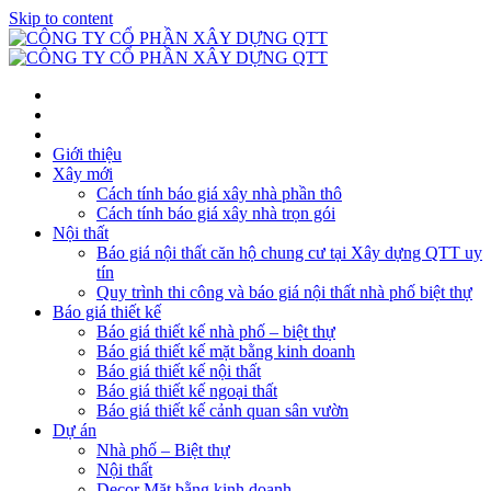
Skip to content
Giới thiệu
Xây mới
Cách tính báo giá xây nhà phần thô
Cách tính báo giá xây nhà trọn gói
Nội thất
Báo giá nội thất căn hộ chung cư tại Xây dựng QTT uy
tín
Quy trình thi công và báo giá nội thất nhà phố biệt thự
Báo giá thiết kế
Báo giá thiết kế nhà phố – biệt thự
Báo giá thiết kế mặt bằng kinh doanh
Báo giá thiết kế nội thất
Báo giá thiết kế ngoại thất
Báo giá thiết kế cảnh quan sân vườn
Dự án
Nhà phố – Biệt thự
Nội thất
Decor Mặt bằng kinh doanh