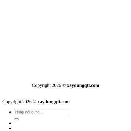
Copyright 2026 ©
xaydungqtt.com
Copyright 2026 ©
xaydungqtt.com