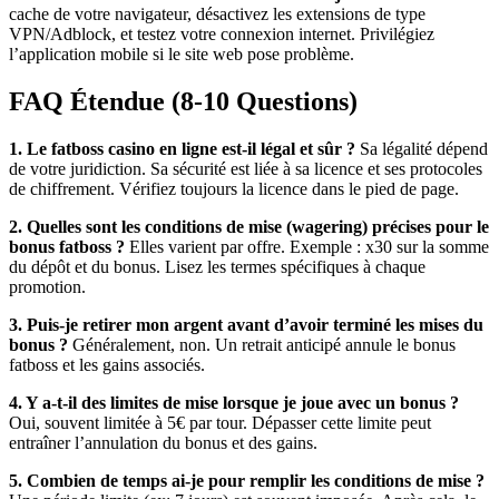
cache de votre navigateur, désactivez les extensions de type
VPN/Adblock, et testez votre connexion internet. Privilégiez
l’application mobile si le site web pose problème.
FAQ Étendue (8-10 Questions)
1. Le fatboss casino en ligne est-il légal et sûr ?
Sa légalité dépend
de votre juridiction. Sa sécurité est liée à sa licence et ses protocoles
de chiffrement. Vérifiez toujours la licence dans le pied de page.
2. Quelles sont les conditions de mise (wagering) précises pour le
bonus fatboss ?
Elles varient par offre. Exemple : x30 sur la somme
du dépôt et du bonus. Lisez les termes spécifiques à chaque
promotion.
3. Puis-je retirer mon argent avant d’avoir terminé les mises du
bonus ?
Généralement, non. Un retrait anticipé annule le bonus
fatboss et les gains associés.
4. Y a-t-il des limites de mise lorsque je joue avec un bonus ?
Oui, souvent limitée à 5€ par tour. Dépasser cette limite peut
entraîner l’annulation du bonus et des gains.
5. Combien de temps ai-je pour remplir les conditions de mise ?