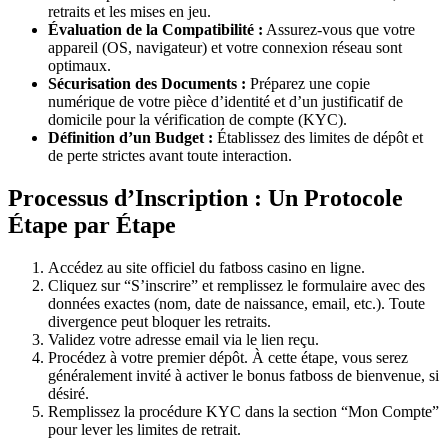
retraits et les mises en jeu.
Évaluation de la Compatibilité :
Assurez-vous que votre
appareil (OS, navigateur) et votre connexion réseau sont
optimaux.
Sécurisation des Documents :
Préparez une copie
numérique de votre pièce d’identité et d’un justificatif de
domicile pour la vérification de compte (KYC).
Définition d’un Budget :
Établissez des limites de dépôt et
de perte strictes avant toute interaction.
Processus d’Inscription : Un Protocole
Étape par Étape
Accédez au site officiel du fatboss casino en ligne.
Cliquez sur “S’inscrire” et remplissez le formulaire avec des
données exactes (nom, date de naissance, email, etc.). Toute
divergence peut bloquer les retraits.
Validez votre adresse email via le lien reçu.
Procédez à votre premier dépôt. À cette étape, vous serez
généralement invité à activer le bonus fatboss de bienvenue, si
désiré.
Remplissez la procédure KYC dans la section “Mon Compte”
pour lever les limites de retrait.