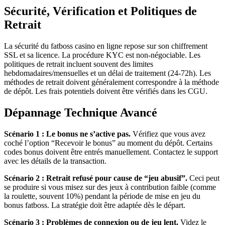
Sécurité, Vérification et Politiques de
Retrait
La sécurité du fatboss casino en ligne repose sur son chiffrement
SSL et sa licence. La procédure KYC est non-négociable. Les
politiques de retrait incluent souvent des limites
hebdomadaires/mensuelles et un délai de traitement (24-72h). Les
méthodes de retrait doivent généralement correspondre à la méthode
de dépôt. Les frais potentiels doivent être vérifiés dans les CGU.
Dépannage Technique Avancé
Scénario 1 : Le bonus ne s’active pas.
Vérifiez que vous avez
coché l’option “Recevoir le bonus” au moment du dépôt. Certains
codes bonus doivent être entrés manuellement. Contactez le support
avec les détails de la transaction.
Scénario 2 : Retrait refusé pour cause de “jeu abusif”.
Ceci peut
se produire si vous misez sur des jeux à contribution faible (comme
la roulette, souvent 10%) pendant la période de mise en jeu du
bonus fatboss. La stratégie doit être adaptée dès le départ.
Scénario 3 : Problèmes de connexion ou de jeu lent.
Videz le