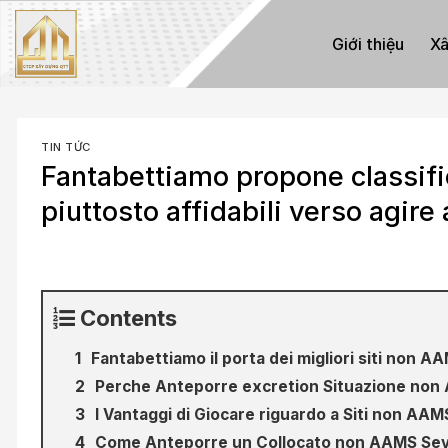
Skip
to
Giới thiệu
Xâ
content
TIN TỨC
Fantabettiamo propone classifi
piuttosto affidabili verso agire
Contents
Fantabettiamo il porta dei migliori siti non A
Perche Anteporre excretion Situazione no
I Vantaggi di Giocare riguardo a Siti non AAM
Come Anteporre un Collocato non AAMS Se