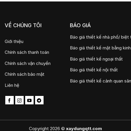
VỀ CHÚNG TÔI
BÁO GIÁ
Báo giá thiết kế nhà phố/ biệt 
Giới thiệu
Báo giá thiết kế mặt bằng kin
Chính sách thanh toán
Báo giá thiết kế ngoại thất
Chính sách vận chuyển
Báo giá thiết kế nội thất
Chính sách bảo mật
Báo giá thiết kế cảnh quan sâ
Liên hệ
Copyright 2026 ©
xaydungqtt.com