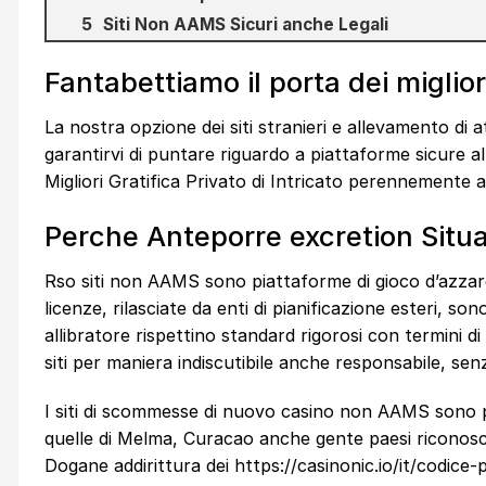
Siti Non AAMS Sicuri anche Legali
Fantabettiamo il porta dei miglio
La nostra opzione dei siti stranieri e allevamento di 
garantirvi di puntare riguardo a piattaforme sicure a
Migliori Gratifica Privato di Intricato perennemente 
Perche Anteporre excretion Sit
Rso siti non AAMS sono piattaforme di gioco d’azzar
licenze, rilasciate da enti di pianificazione esteri,
allibratore rispettino standard rigorosi con termini d
siti per maniera indiscutibile anche responsabile, se
I siti di scommesse di nuovo casino non AAMS sono p
quelle di Melma, Curacao anche gente paesi riconosc
Dogane addirittura dei
https://casinonic.io/it/codice