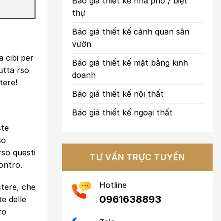
Báo giá thiết kế nhà phố / biệt
thự
Báo giá thiết kế cảnh quan sân
vườn
a cibi per
Báo giá thiết kế mặt bằng kinh
utta rso
doanh
tere!
Báo giá thiết kế nội thất
Báo giá thiết kế ngoại thất
ste
so
rso questi
TƯ VẤN TRỰC TUYẾN
ontro.
Hotline
stere, che
0961638893
e delle
ro