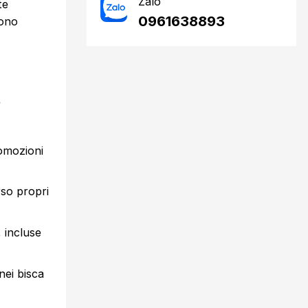
Zalo
te
0961638893
sono
e
omozioni
rso propri
, incluse
nei bisca