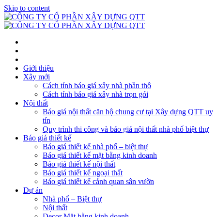
Skip to content
Giới thiệu
Xây mới
Cách tính báo giá xây nhà phần thô
Cách tính báo giá xây nhà trọn gói
Nội thất
Báo giá nội thất căn hộ chung cư tại Xây dựng QTT uy
tín
Quy trình thi công và báo giá nội thất nhà phố biệt thự
Báo giá thiết kế
Báo giá thiết kế nhà phố – biệt thự
Báo giá thiết kế mặt bằng kinh doanh
Báo giá thiết kế nội thất
Báo giá thiết kế ngoại thất
Báo giá thiết kế cảnh quan sân vườn
Dự án
Nhà phố – Biệt thự
Nội thất
Decor Mặt bằng kinh doanh