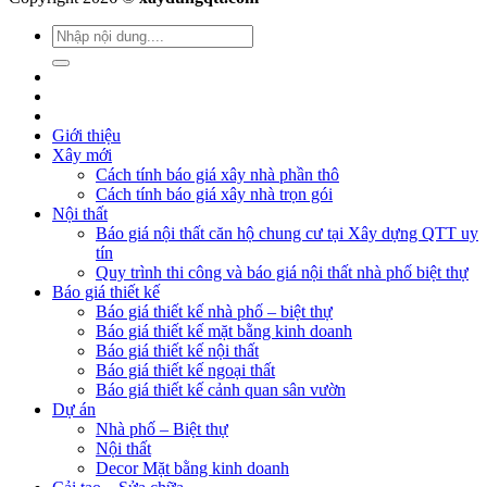
Giới thiệu
Xây mới
Cách tính báo giá xây nhà phần thô
Cách tính báo giá xây nhà trọn gói
Nội thất
Báo giá nội thất căn hộ chung cư tại Xây dựng QTT uy
tín
Quy trình thi công và báo giá nội thất nhà phố biệt thự
Báo giá thiết kế
Báo giá thiết kế nhà phố – biệt thự
Báo giá thiết kế mặt bằng kinh doanh
Báo giá thiết kế nội thất
Báo giá thiết kế ngoại thất
Báo giá thiết kế cảnh quan sân vườn
Dự án
Nhà phố – Biệt thự
Nội thất
Decor Mặt bằng kinh doanh