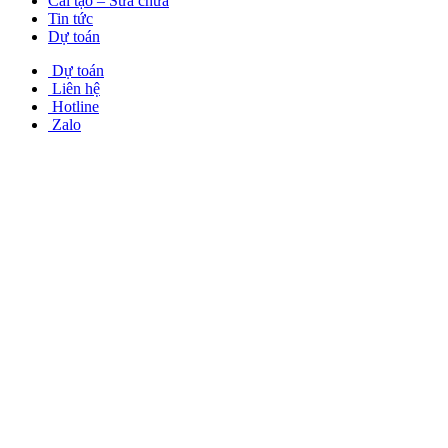
Cải tạo – Sửa chữa
Tin tức
Dự toán
Dự toán
Liên hệ
Hotline
Zalo