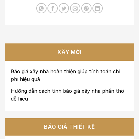
XÂY MỚI
Báo giá xây nhà hoàn thiện giúp tính toán chi
phí hiệu quả
Hướng dẫn cách tính báo giá xây nhà phần thô
dễ hiểu
BÁO GIÁ THIẾT KẾ