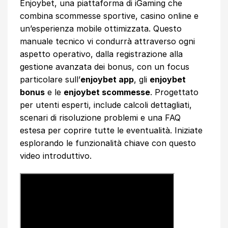
Enjoybet
, una piattaforma di iGaming che
combina scommesse sportive, casino online e
un’esperienza mobile ottimizzata. Questo
manuale tecnico vi condurrà attraverso ogni
aspetto operativo, dalla registrazione alla
gestione avanzata dei bonus, con un focus
particolare sull’
enjoybet app
, gli
enjoybet
bonus
e le
enjoybet scommesse
. Progettato
per utenti esperti, include calcoli dettagliati,
scenari di risoluzione problemi e una FAQ
estesa per coprire tutte le eventualità. Iniziate
esplorando le funzionalità chiave con questo
video introduttivo.