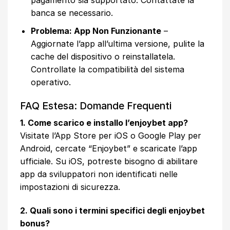
pagamento sia supportato. Contattate la
banca se necessario.
Problema: App Non Funzionante
–
Aggiornate l’app all’ultima versione, pulite la
cache del dispositivo o reinstallatela.
Controllate la compatibilità del sistema
operativo.
FAQ Estesa: Domande Frequenti
1. Come scarico e installo l’enjoybet app?
Visitate l’App Store per iOS o Google Play per
Android, cercate “Enjoybet” e scaricate l’app
ufficiale. Su iOS, potreste bisogno di abilitare
app da sviluppatori non identificati nelle
impostazioni di sicurezza.
2. Quali sono i termini specifici degli enjoybet
bonus?