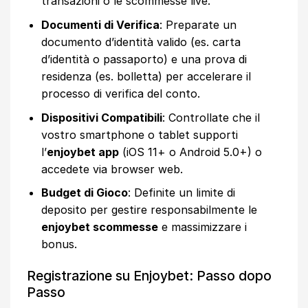
transazioni o le scommesse live.
Documenti di Verifica
: Preparate un
documento d’identità valido (es. carta
d’identità o passaporto) e una prova di
residenza (es. bolletta) per accelerare il
processo di verifica del conto.
Dispositivi Compatibili
: Controllate che il
vostro smartphone o tablet supporti
l’
enjoybet app
(iOS 11+ o Android 5.0+) o
accedete via browser web.
Budget di Gioco
: Definite un limite di
deposito per gestire responsabilmente le
enjoybet scommesse
e massimizzare i
bonus.
Registrazione su Enjoybet: Passo dopo
Passo