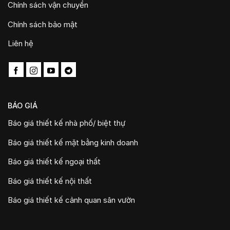
Chính sách vận chuyển
Chính sách bảo mật
Liên hệ
BÁO GIÁ
Báo giá thiết kế nhà phố/ biệt thự
Báo giá thiết kế mặt bằng kinh doanh
Báo giá thiết kế ngoại thất
Báo giá thiết kế nội thất
Báo giá thiết kế cảnh quan sân vườn