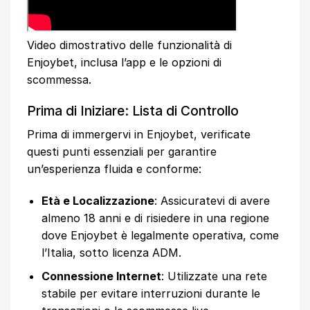
Video dimostrativo delle funzionalità di
Enjoybet, inclusa l’app e le opzioni di
scommessa.
Prima di Iniziare: Lista di Controllo
Prima di immergervi in Enjoybet, verificate
questi punti essenziali per garantire
un’esperienza fluida e conforme:
Età e Localizzazione
: Assicuratevi di avere
almeno 18 anni e di risiedere in una regione
dove Enjoybet è legalmente operativa, come
l’Italia, sotto licenza ADM.
Connessione Internet
: Utilizzate una rete
stabile per evitare interruzioni durante le