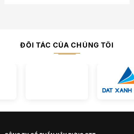
ĐỐI TÁC CỦA CHÚNG TÔI