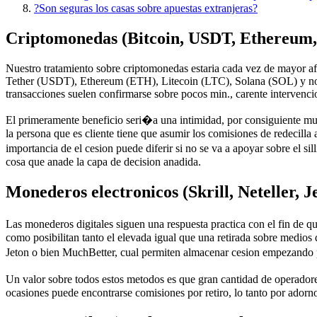
?Son seguras los casas sobre apuestas extranjeras?
Criptomonedas (Bitcoin, USDT, Ethereum, L
Nuestro tratamiento sobre criptomonedas estaria cada vez de mayor af
Tether (USDT), Ethereum (ETH), Litecoin (LTC), Solana (SOL) y no ha t
transacciones suelen confirmarse sobre pocos min., carente intervenci
El primeramente beneficio seri�a una intimidad, por consiguiente m
la persona que es cliente tiene que asumir los comisiones de redecilla 
importancia de el cesion puede diferir si no se va a apoyar sobre el 
cosa que anade la capa de decision anadida.
Monederos electronicos (Skrill, Neteller, 
Las monederos digitales siguen una respuesta practica con el fin de qui
como posibilitan tanto el elevada igual que una retirada sobre medi
Jeton o bien MuchBetter, cual permiten almacenar cesion empezando po
Un valor sobre todos estos metodos es que gran cantidad de operador
ocasiones puede encontrarse comisiones por retiro, lo tanto por adorn