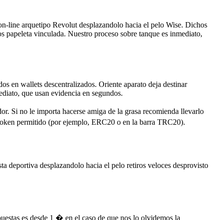
on-line arquetipo Revolut desplazandolo hacia el pelo Wise. Dichos
mos papeleta vinculada. Nuestro proceso sobre tanque es inmediato,
 en wallets descentralizados. Oriente aparato deja destinar
ediato, que usan evidencia en segundos.
or. Si no le importa hacerse amiga de la grasa recomienda llevarlo
e token permitido (por ejemplo, ERC20 o en la barra TRC20).
a deportiva desplazandolo hacia el pelo retiros veloces desprovisto
puestas es desde 1 � en el caso de que nos lo olvidemos la