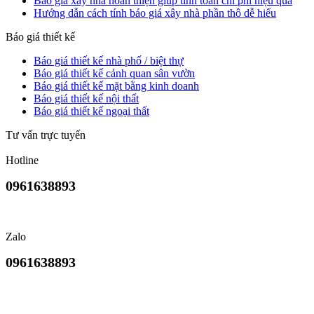
Báo giá xây nhà hoàn thiện giúp tính toán chi phí hiệu quả
Hướng dẫn cách tính báo giá xây nhà phần thô dễ hiểu
Báo giá thiết kế
Báo giá thiết kế nhà phố / biệt thự
Báo giá thiết kế cảnh quan sân vườn
Báo giá thiết kế mặt bằng kinh doanh
Báo giá thiết kế nội thất
Báo giá thiết kế ngoại thất
Tư vấn trực tuyến
Hotline
0961638893
Zalo
0961638893