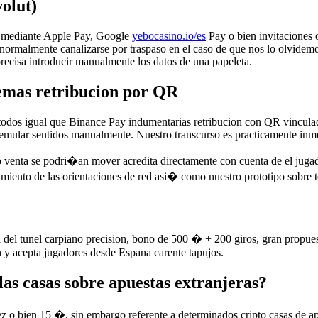
olut)
s mediante Apple Pay, Google
yebocasino.io/es
Pay o bien invitaciones 
as normalmente canalizarse por traspaso en el caso de que nos lo olvide
precisa introducir manualmente los datos de una papeleta.
demas retribucion por QR
os igual que Binance Pay indumentarias retribucion con QR vinculados
 emular sentidos manualmente. Nuestro transcurso es practicamente inm
ro venta se podri�an mover acredita directamente con cuenta de el jugad
onamiento de las orientaciones de red asi� como nuestro prototipo sobr
del tunel carpiano precision, bono de 500 � + 200 giros, gran propuest
 y acepta jugadores desde Espana carente tapujos.
las casas sobre apuestas extranjeras?
ez o bien 15 �, sin embargo referente a determinados cripto casas de a