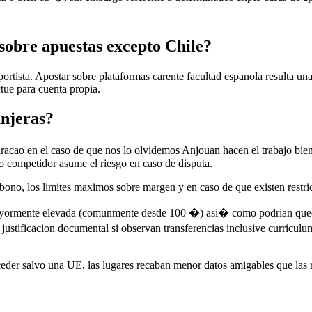
 sobre apuestas excepto Chile?
portista. Apostar sobre plataformas carente facultad espanola resulta u
ctue para cuenta propia.
anjeras?
racao en el caso de que nos lo olvidemos Anjouan hacen el trabajo bi
o competidor asume el riesgo en caso de disputa.
 el bono, los limites maximos sobre margen y en caso de que existen rest
 mayormente elevada (comunmente desde 100 �) asi� como podrian queda
justificacion documental si observan transferencias inclusive curricul
ceder salvo una UE, las lugares recaban menor datos amigables que las