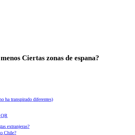
s menos Ciertas zonas de espana?
 ha transpirado diferentes)
r QR
tas extranjeras?
to Chile?