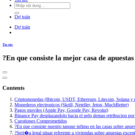
Dự toán
Dự toán
Tin tức
?En que consiste la mejor casa de apuesta
Contents
Criptomonedas (Bitcoin, USDT, Ethereum, Litecoin, Solana y no
Monederos electronicos (Skrill, Neteller, Jeton, MuchBetter)
Pagos moviles (Apple Pay, Google Pay, Revolut)
Binance Pay desplazandolo hacia el pelo demas retribucion po
Cuestiones Comprometidos
?En que consiste nuestro tanque infimo en las casas sobre apues
?Seri�a legal situar referente a viviendas sobre apuestas excep