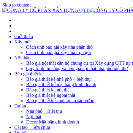
Skip to content
Giới thiệu
Xây mới
Cách tính báo giá xây nhà phần thô
Cách tính báo giá xây nhà trọn gói
Nội thất
Báo giá nội thất căn hộ chung cư tại Xây dựng QTT uy t
Quy trình thi công và báo giá nội thất nhà phố biệt thự
Báo giá thiết kế
Báo giá thiết kế nhà phố – biệt thự
Báo giá thiết kế mặt bằng kinh doanh
Báo giá thiết kế nội thất
Báo giá thiết kế ngoại thất
Báo giá thiết kế cảnh quan sân vườn
Dự án
Nhà phố – Biệt thự
Nội thất
Decor Mặt bằng kinh doanh
Cải tạo – Sửa chữa
Tin tức