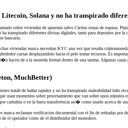
itecoin, Solana y no ha transpirado difere
amado sobre viviendas de apuestas salvo Ciertas zonas de espana. Plata
ranspirado diferentes divisas digitales, tanto para depositos por la c
on bancaria.
uchas viviendas nunca necesitan KYC una vez que resulta criptomoneda.
alrededor cursar desplazandolo hacia el pelo tomar recursos. Es importan
silli�n hacen de a la moneda formal dentro de una tarima. Algunas casas
Jeton, MuchBetter)
enes tratab de hallar rapidez y no ha transpirado maleabilidad falto recu
os que usan momentos sobre procesamiento que van sobre unos minutos e
r cartulina o en la barra transferencia asi� como usarlo acerca de una
es nunca reclaman verificacion documental con el fin de retiradas por
o de el operador como de el distribuidor del monedero.