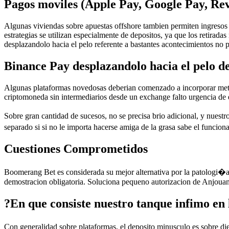
Pagos moviles (Apple Pay, Google Pay, Rev
Algunas viviendas sobre apuestas offshore tambien permiten ingreso
estrategias se utilizan especialmente de depositos, ya que los retirad
desplazandolo hacia el pelo referente a bastantes acontecimientos no 
Binance Pay desplazandolo hacia el pelo 
Algunas plataformas novedosas deberian comenzado a incorporar metod
criptomoneda sin intermediarios desde un exchange falto urgencia de
Sobre gran cantidad de sucesos, no se precisa brio adicional, y nuest
separado si si no le importa hacerse amiga de la grasa sabe el funci
Cuestiones Comprometidos
Boomerang Bet es considerada su mejor alternativa por la patologi�a 
demostracion obligatoria. Soluciona pequeno autorizacion de Anjouan
?En que consiste nuestro tanque infimo en 
Con generalidad sobre plataformas, el deposito minusculo es sobre di