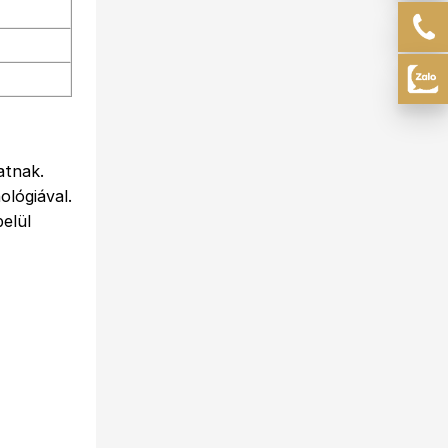
atnak.
ológiával.
belül