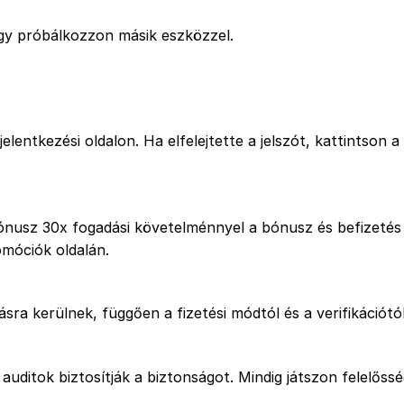
gy próbálkozzon másik eszközzel.
jelentkezési oldalon. Ha elfelejtette a jelszót, kattintson a
ónusz 30x fogadási követelménnyel a bónusz és befizetés
omóciók oldalán.
sra kerülnek, függően a fizetési módtól és a verifikációtól
auditok biztosítják a biztonságot. Mindig játszon felelőssé