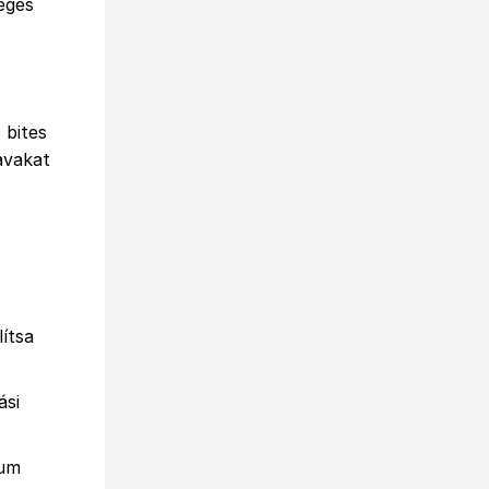
leges
 bites
avakat
lítsa
ási
tum