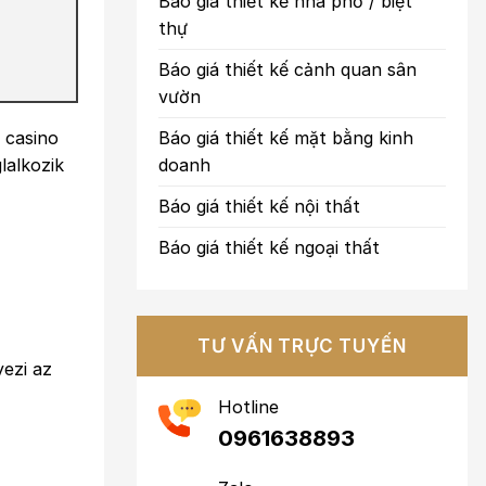
Báo giá thiết kế nhà phố / biệt
thự
Báo giá thiết kế cảnh quan sân
vườn
Báo giá thiết kế mặt bằng kinh
 casino
doanh
lalkozik
Báo giá thiết kế nội thất
Báo giá thiết kế ngoại thất
TƯ VẤN TRỰC TUYẾN
ezi az
Hotline
0961638893