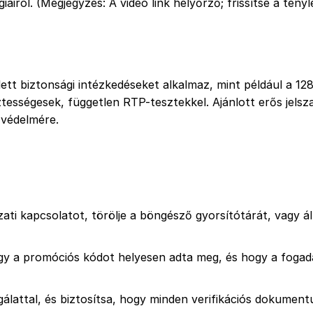
iról. (Megjegyzés: A videó link helyőrző; frissítse a tény
ett biztonsági intézkedéseket alkalmaz, mint például a 128
sztességesek, független RTP-tesztekkel. Ajánlott erős jelsz
k védelmére.
ati kapcsolatot, törölje a böngésző gyorsítótárát, vagy ál
y a promóciós kódot helyesen adta meg, és hogy a fogad
álattal, és biztosítsa, hogy minden verifikációs dokumen