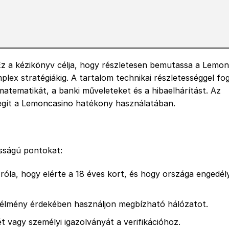
z a kézikönyv célja, hogy részletesen bemutassa a
Lemon
ex stratégiákig. A tartalom technikai részletességgel fog
atematikát, a banki műveleteket és a hibaelhárítást. Az
segít a Lemoncasino hatékony használatában.
osságú pontokat:
la, hogy elérte a 18 éves kort, és hogy országa engedély
lmény érdekében használjon megbízható hálózatot.
ét vagy személyi igazolványát a verifikációhoz.