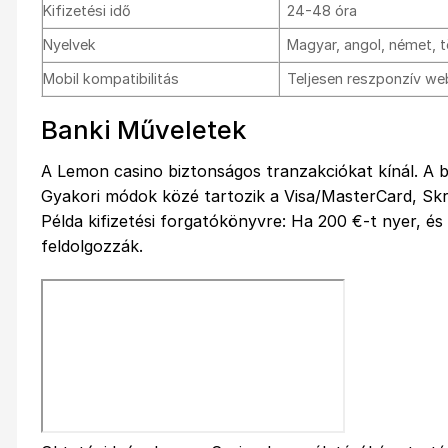
Kifizetési idő
24-48 óra
Nyelvek
Magyar, angol, német, 
Mobil kompatibilitás
Teljesen reszponzív web
Banki Műveletek
A Lemon casino biztonságos tranzakciókat kínál. A be
Gyakori módok közé tartozik a Visa/MasterCard, Skril
Példa kifizetési forgatókönyvre: Ha 200 €-t nyer, és
feldolgozzák.