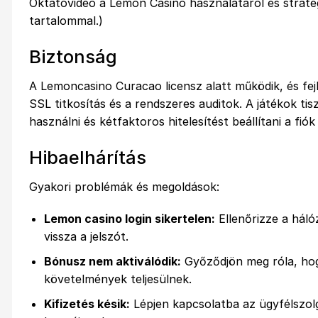
Oktatóvideó a Lemon Casino használatáról és stratégiá
tartalommal.)
Biztonság
A Lemoncasino Curacao licensz alatt működik, és fejl
SSL titkosítás és a rendszeres auditok. A játékok ti
használni és kétfaktoros hitelesítést beállítani a fió
Hibaelhárítás
Gyakori problémák és megoldások:
Lemon casino login sikertelen:
Ellenőrizze a hálóz
vissza a jelszót.
Bónusz nem aktiválódik:
Győződjön meg róla, hog
követelmények teljesülnek.
Kifizetés késik:
Lépjen kapcsolatba az ügyfélszolg