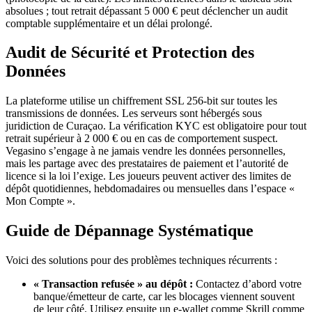
absolues ; tout retrait dépassant 5 000 € peut déclencher un audit
comptable supplémentaire et un délai prolongé.
Audit de Sécurité et Protection des
Données
La plateforme utilise un chiffrement SSL 256-bit sur toutes les
transmissions de données. Les serveurs sont hébergés sous
juridiction de Curaçao. La vérification KYC est obligatoire pour tout
retrait supérieur à 2 000 € ou en cas de comportement suspect.
Vegasino s’engage à ne jamais vendre les données personnelles,
mais les partage avec des prestataires de paiement et l’autorité de
licence si la loi l’exige. Les joueurs peuvent activer des limites de
dépôt quotidiennes, hebdomadaires ou mensuelles dans l’espace «
Mon Compte ».
Guide de Dépannage Systématique
Voici des solutions pour des problèmes techniques récurrents :
« Transaction refusée » au dépôt :
Contactez d’abord votre
banque/émetteur de carte, car les blocages viennent souvent
de leur côté. Utilisez ensuite un e-wallet comme Skrill comme