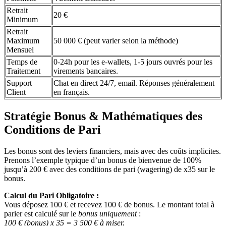
Retrait
20 €
Minimum
Retrait
Maximum
50 000 € (peut varier selon la méthode)
Mensuel
Temps de
0-24h pour les e-wallets, 1-5 jours ouvrés pour les
Traitement
virements bancaires.
Support
Chat en direct 24/7, email. Réponses généralement
Client
en français.
Stratégie Bonus & Mathématiques des
Conditions de Pari
Les bonus sont des leviers financiers, mais avec des coûts implicites.
Prenons l’exemple typique d’un bonus de bienvenue de 100%
jusqu’à 200 € avec des conditions de pari (wagering) de x35 sur le
bonus.
Calcul du Pari Obligatoire :
Vous déposez 100 € et recevez 100 € de bonus. Le montant total à
parier est calculé sur le
bonus uniquement
:
100 € (bonus) x 35 = 3 500 € à miser.