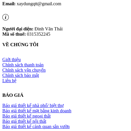
Email:
xaydungqtt@gmail.com
Người đại diện:
Đinh Văn Thái
Mã số thuế:
0315352245
VỀ CHÚNG TÔI
Giới thiệu
Chính sách thanh toán
Chính sách vận chuyển
Chính sách bảo mật
Liên hệ
BÁO GIÁ
Báo giá thiết kế nhà phố/ biệt thự
Báo giá thiết kế mặt bằng kinh doanh
Báo giá thiết kế ngoại thất
Báo giá thiết kế nội thất
Báo giá thiết kế cảnh quan sân vườn