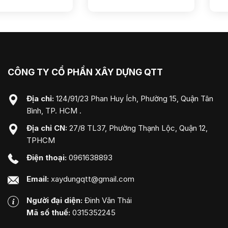
CÔNG TY CỔ PHẦN XÂY DỰNG QTT
Địa chỉ:
124/91/23 Phan Huy Ích, Phường 15, Quận Tân
Bình, TP. HCM .
Địa chỉ CN:
27/8 TL37, Phường Thạnh Lộc, Quận 12,
TPHCM
Điện thoại:
0961638893
Email:
xaydungqtt@gmail.com
Người đại diện:
Đinh Văn Thái
Mã số thuế:
0315352245