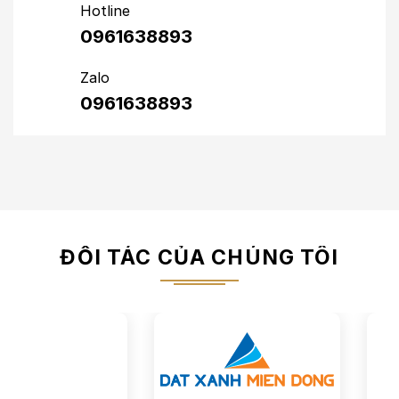
Hotline
0961638893
Zalo
0961638893
ĐỐI TÁC CỦA CHÚNG TÔI