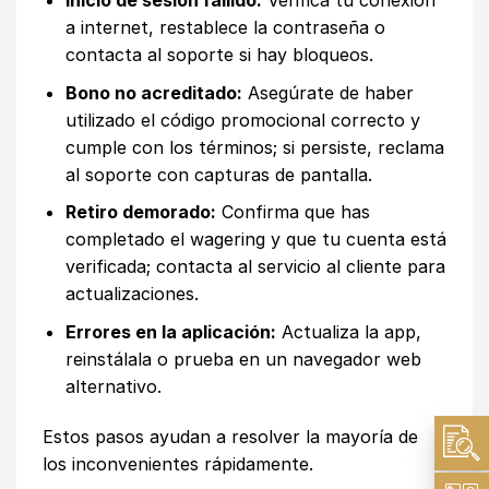
Inicio de sesión fallido:
Verifica tu conexión
a internet, restablece la contraseña o
contacta al soporte si hay bloqueos.
Bono no acreditado:
Asegúrate de haber
utilizado el código promocional correcto y
cumple con los términos; si persiste, reclama
al soporte con capturas de pantalla.
Retiro demorado:
Confirma que has
completado el wagering y que tu cuenta está
verificada; contacta al servicio al cliente para
actualizaciones.
Errores en la aplicación:
Actualiza la app,
reinstálala o prueba en un navegador web
alternativo.
Estos pasos ayudan a resolver la mayoría de
los inconvenientes rápidamente.