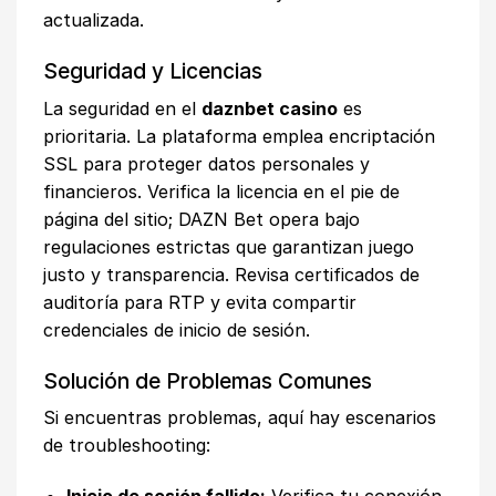
actualizada.
Seguridad y Licencias
La seguridad en el
daznbet casino
es
prioritaria. La plataforma emplea encriptación
SSL para proteger datos personales y
financieros. Verifica la licencia en el pie de
página del sitio; DAZN Bet opera bajo
regulaciones estrictas que garantizan juego
justo y transparencia. Revisa certificados de
auditoría para RTP y evita compartir
credenciales de inicio de sesión.
Solución de Problemas Comunes
Si encuentras problemas, aquí hay escenarios
de troubleshooting: