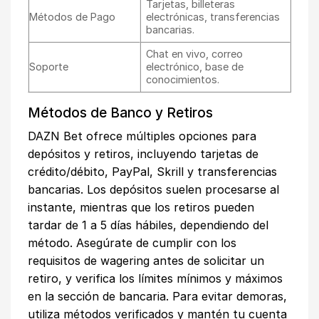
Tarjetas, billeteras
Métodos de Pago
electrónicas, transferencias
bancarias.
Chat en vivo, correo
Soporte
electrónico, base de
conocimientos.
Métodos de Banco y Retiros
DAZN Bet ofrece múltiples opciones para
depósitos y retiros, incluyendo tarjetas de
crédito/débito, PayPal, Skrill y transferencias
bancarias. Los depósitos suelen procesarse al
instante, mientras que los retiros pueden
tardar de 1 a 5 días hábiles, dependiendo del
método. Asegúrate de cumplir con los
requisitos de wagering antes de solicitar un
retiro, y verifica los límites mínimos y máximos
en la sección de bancaria. Para evitar demoras,
utiliza métodos verificados y mantén tu cuenta