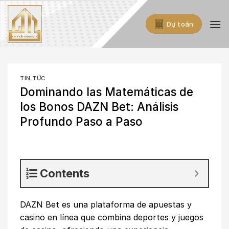
Skip
to
Dự toán
content
TIN TỨC
Dominando las Matemáticas de
los Bonos DAZN Bet: Análisis
Profundo Paso a Paso
Contents
DAZN Bet es una plataforma de apuestas y
casino en línea que combina deportes y juegos