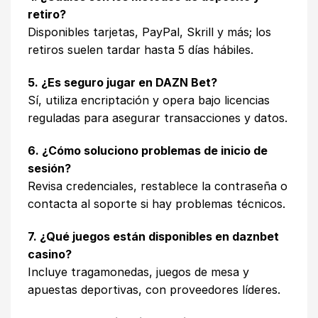
retiro?
Disponibles tarjetas, PayPal, Skrill y más; los
retiros suelen tardar hasta 5 días hábiles.
5. ¿Es seguro jugar en DAZN Bet?
Sí, utiliza encriptación y opera bajo licencias
reguladas para asegurar transacciones y datos.
6. ¿Cómo soluciono problemas de inicio de
sesión?
Revisa credenciales, restablece la contraseña o
contacta al soporte si hay problemas técnicos.
7. ¿Qué juegos están disponibles en daznbet
casino?
Incluye tragamonedas, juegos de mesa y
apuestas deportivas, con proveedores líderes.