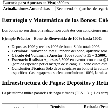
Latencia para Apuestas en Vivo
<500ms
Actualizaciones Automáticas
Recomendado (parches de seguri
Estrategia y Matemática de los Bonos: Cál
Los bonos no son dinero regalado; son contratos con condiciones mate
Ejemplo Práctico – Bono de Bienvenida de 100% hasta 100€:
Depositas 100€ y recibes 100€ de bono. Saldo total: 200€.
Términos:
Rollover de 35x el importe del bono, aplicable solo
Cálculo del Volumen a Apostar:
100€ (bono) x 35 =
3,500€
.
Escenario Realista:
Apuestas 3,500€ en eventos con cuota @1.9
(pérdida esperada por el margen de la casa). El bono cubre esta 
Conclusión Técnica:
Sólo debe aceptarse un bono si tu volumen
específicos (las tragaperras suelen contribuir un 100%, la rulet
Infraestructura de Pagos: Depósitos y Reti
La plataforma utiliza pasarelas de pago cifradas (TLS 1.3+). Los ti
Depósito
Retirada (Pro