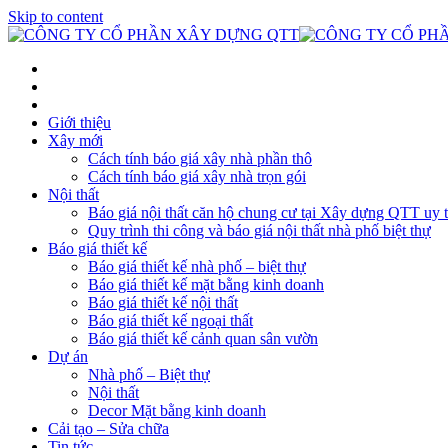
Skip to content
Giới thiệu
Xây mới
Cách tính báo giá xây nhà phần thô
Cách tính báo giá xây nhà trọn gói
Nội thất
Báo giá nội thất căn hộ chung cư tại Xây dựng QTT uy t
Quy trình thi công và báo giá nội thất nhà phố biệt thự
Báo giá thiết kế
Báo giá thiết kế nhà phố – biệt thự
Báo giá thiết kế mặt bằng kinh doanh
Báo giá thiết kế nội thất
Báo giá thiết kế ngoại thất
Báo giá thiết kế cảnh quan sân vườn
Dự án
Nhà phố – Biệt thự
Nội thất
Decor Mặt bằng kinh doanh
Cải tạo – Sửa chữa
Tin tức