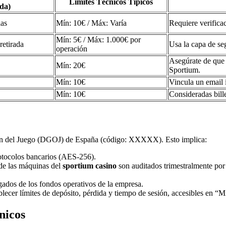
Límites Técnicos Típicos
da)
ias
Mín: 10€ / Máx: Varía
Requiere verific
Mín: 5€ / Máx: 1.000€ por
retirada
Usa la capa de se
operación
Asegúrate de que 
Mín: 20€
Sportium.
Mín: 10€
Vincula un email 
Mín: 10€
Consideradas bille
ción del Juego (DGOJ) de España (código: XXXXX). Esto implica:
rotocolos bancarios (AES-256).
e las máquinas del
sportium casino
son auditados trimestralmente por
gados de los fondos operativos de la empresa.
lecer límites de depósito, pérdida y tiempo de sesión, accesibles en “
nicos