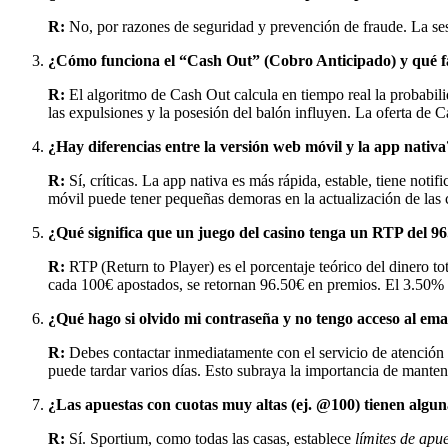
R:
No, por razones de seguridad y prevención de fraude. La sesió
¿Cómo funciona el “Cash Out” (Cobro Anticipado) y qué fa
R:
El algoritmo de Cash Out calcula en tiempo real la probabili
las expulsiones y la posesión del balón influyen. La oferta de C
¿Hay diferencias entre la versión web móvil y la app nativa
R:
Sí, críticas. La app nativa es más rápida, estable, tiene not
móvil puede tener pequeñas demoras en la actualización de las 
¿Qué significa que un juego del casino tenga un RTP del 9
R:
RTP (Return to Player) es el porcentaje teórico del dinero to
cada 100€ apostados, se retornan 96.50€ en premios. El 3.50% res
¿Qué hago si olvido mi contraseña y no tengo acceso al ema
R:
Debes contactar inmediatamente con el servicio de atención a
puede tardar varios días. Esto subraya la importancia de manten
¿Las apuestas con cuotas muy altas (ej. @100) tienen alguna
R:
Sí. Sportium, como todas las casas, establece
límites de ap