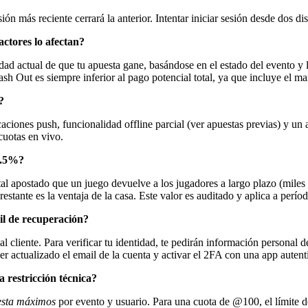
n más reciente cerrará la anterior. Intentar iniciar sesión desde dos d
ctores lo afectan?
dad actual de que tu apuesta gane, basándose en el estado del evento y 
ash Out es siempre inferior al pago potencial total, ya que incluye el ma
?
ificaciones push, funcionalidad offline parcial (ver apuestas previas) 
cuotas en vivo.
6.5%?
tal apostado que un juego devuelve a los jugadores a largo plazo (miles 
tante es la ventaja de la casa. Este valor es auditado y aplica a períod
il de recuperación?
l cliente. Para verificar tu identidad, te pedirán información personal
er actualizado el email de la cuenta y activar el 2FA con una app autent
 restricción técnica?
uesta máximos
por evento y usuario. Para una cuota de @100, el límite 