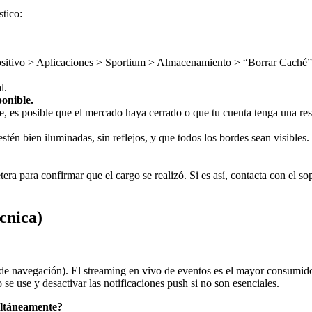
stico:
positivo > Aplicaciones > Sportium > Almacenamiento > “Borrar Caché”
l.
ponible.
, es posible que el mercado haya cerrado o que tu cuenta tenga una res
stén bien iluminadas, sin reflejos, y que todos los bordes sean visib
letera para confirmar que el cargo se realizó. Si es así, contacta con el
cnica)
avegación). El streaming en vivo de eventos es el mayor consumidor. P
e use y desactivar las notificaciones push si no son esenciales.
ultáneamente?