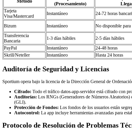
Método
(Procesamiento)
Llega
Tarjeta
Instantáneo
24-72 horas bancar
Visa/Mastercard
Bizum
Instantáneo
No disponible para 
Transferencia
1-3 días hábiles
2-5 días hábiles
Bancaria
PayPal
Instantáneo
24-48 horas
Skrill/Neteller
Instantáneo
Hasta 24 horas
Auditoría de Seguridad y Licencias
Sportium opera bajo la licencia de la Dirección General de Ordena
Cifrado:
Todo el tráfico datos-app-servidor está cifrado con p
Auditorías:
Los RNGs (Generadores de Números Aleatorios) d
(GLI).
Protección de Fondos:
Los fondos de los usuarios están segre
Autocontrol:
La app incluye herramientas avanzadas para estab
Protocolo de Resolución de Problemas Téc