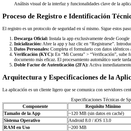
Análisis visual de la interfaz y funcionalidades clave de la apli
Proceso de Registro e Identificación Técni
El registro es un protocolo de seguridad en sí mismo. Sigue estos pas
Descarga Oficial:
Instala la app exclusivamente desde Google P
Inicialización:
Abre la app y haz clic en “Registrarse”. Introdu
Datos Personales:
Completa el formulario con datos idénticos a
Verificación (KYC):
En “Mi Cuenta” > “Verificación”, sube fot
documento más eficaz. El procesamiento automático suele tarda
Doble Factor de Autenticación (2FA):
Activa inmediatamente 
Arquitectura y Especificaciones de la Apli
La aplicación es un cliente ligero que se comunica con servidores centr
Especificaciones Técnicas de S
Componente
Requisito Mínimo
Tamaño de la App
~120 MB (sin datos en caché)
Sistema Operativo
Android 8.0 / iOS 13.0
RAM en Uso
~200 MB