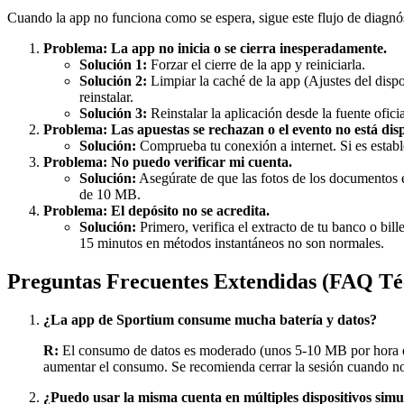
Cuando la app no funciona como se espera, sigue este flujo de diagnó
Problema: La app no inicia o se cierra inesperadamente.
Solución 1:
Forzar el cierre de la app y reiniciarla.
Solución 2:
Limpiar la caché de la app (Ajustes del dis
reinstalar.
Solución 3:
Reinstalar la aplicación desde la fuente oficia
Problema: Las apuestas se rechazan o el evento no está dis
Solución:
Comprueba tu conexión a internet. Si es estable
Problema: No puedo verificar mi cuenta.
Solución:
Asegúrate de que las fotos de los documentos e
de 10 MB.
Problema: El depósito no se acredita.
Solución:
Primero, verifica el extracto de tu banco o bil
15 minutos en métodos instantáneos no son normales.
Preguntas Frecuentes Extendidas (FAQ Té
¿La app de Sportium consume mucha batería y datos?
R:
El consumo de datos es moderado (unos 5-10 MB por hora de n
aumentar el consumo. Se recomienda cerrar la sesión cuando no s
¿Puedo usar la misma cuenta en múltiples dispositivos sim