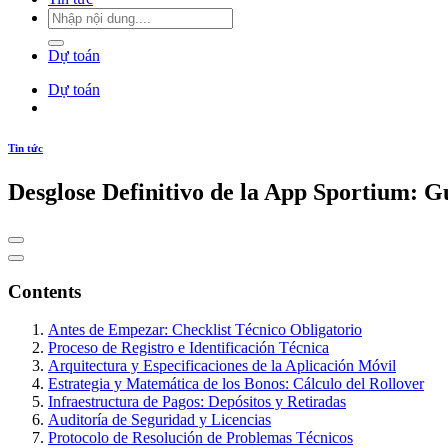
Dự toán
Dự toán
Tin tức
Desglose Definitivo de la App Sportium: 
Contents
Antes de Empezar: Checklist Técnico Obligatorio
Proceso de Registro e Identificación Técnica
Arquitectura y Especificaciones de la Aplicación Móvil
Estrategia y Matemática de los Bonos: Cálculo del Rollover
Infraestructura de Pagos: Depósitos y Retiradas
Auditoría de Seguridad y Licencias
Protocolo de Resolución de Problemas Técnicos