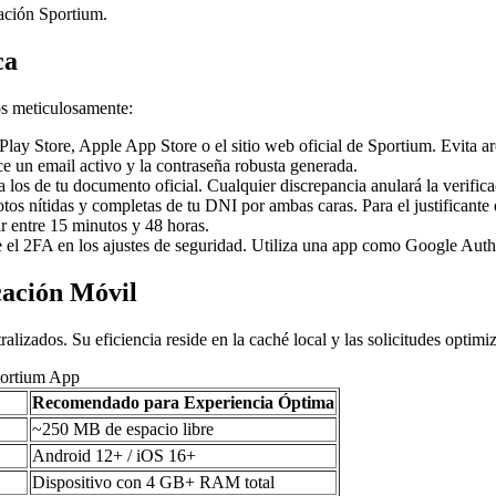
cación Sportium.
ca
os meticulosamente:
lay Store, Apple App Store o el sitio web oficial de Sportium. Evita a
ce un email activo y la contraseña robusta generada.
 los de tu documento oficial. Cualquier discrepancia anulará la verifica
os nítidas y completas de tu DNI por ambas caras. Para el justificante 
r entre 15 minutos y 48 horas.
el 2FA en los ajustes de seguridad. Utiliza una app como Google Auth
cación Móvil
alizados. Su eficiencia reside en la caché local y las solicitudes optimi
portium App
Recomendado para Experiencia Óptima
~250 MB de espacio libre
Android 12+ / iOS 16+
Dispositivo con 4 GB+ RAM total