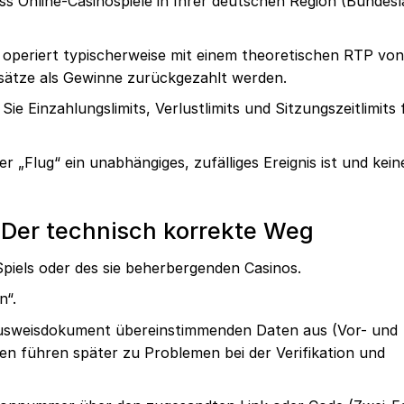
ss Online-Casinospiele in Ihrer deutschen Region (Bundesl
operiert typischerweise mit einem theoretischen RTP von
nsätze als Gewinne zurückgezahlt werden.
ie Einzahlungslimits, Verlustlimits und Sitzungszeitlimits 
er „Flug“ ein unabhängiges, zufälliges Ereignis ist und kein
 Der technisch korrekte Weg
piels oder des sie beherbergenden Casinos.
n“.
 Ausweisdokument übereinstimmenden Daten aus (Vor- und
 führen später zu Problemen bei der Verifikation und