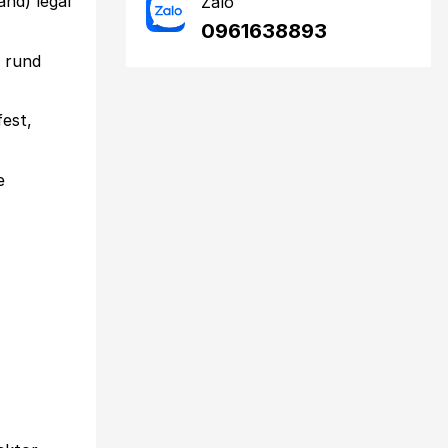
and) legal
Zalo
0961638893
 rund
fest,
e