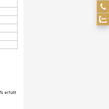
% erfüllt