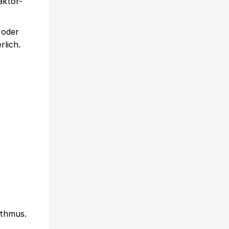
aktor-
 oder
rlich.
ithmus.