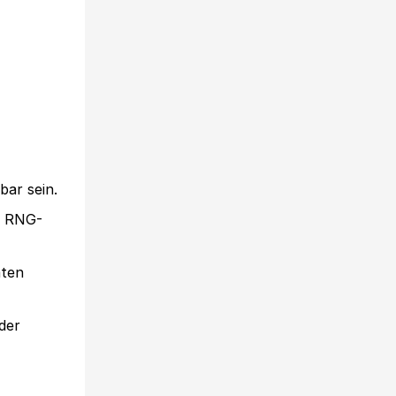
bar sein.
n RNG-
aten
der