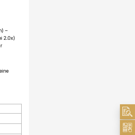
n) –
i 2.0x)
r
eine