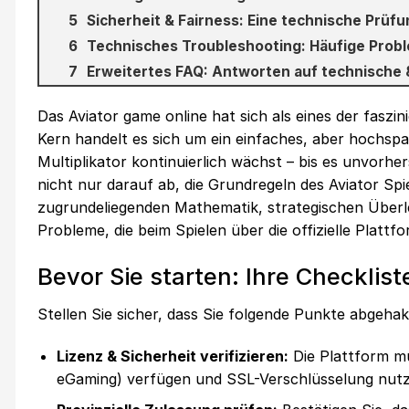
Sicherheit & Fairness: Eine technische Prüfu
Technisches Troubleshooting: Häufige Prob
Erweitertes FAQ: Antworten auf technische 
Das Aviator game online hat sich als eines der faszi
Kern handelt es sich um ein einfaches, aber hochspa
Multiplikator kontinuierlich wächst – bis es unvorhe
nicht nur darauf ab, die Grundregeln des Aviator Spi
zugrundeliegenden Mathematik, strategischen Überl
Probleme, die beim Spielen über die offizielle Platt
Bevor Sie starten: Ihre Checklist
Stellen Sie sicher, dass Sie folgende Punkte abgeha
Lizenz & Sicherheit verifizieren:
Die Plattform mu
eGaming) verfügen und SSL-Verschlüsselung nutz