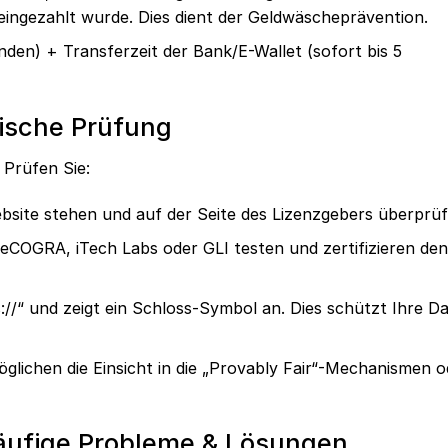
e eingezahlt wurde. Dies dient der Geldwäscheprävention.
den) + Transferzeit der Bank/E-Wallet (sofort bis 5
nische Prüfung
Prüfen Sie:
site stehen und auf der Seite des Lizenzgebers überprüf
eCOGRA, iTech Labs oder GLI testen und zertifizieren de
://“ und zeigt ein Schloss-Symbol an. Dies schützt Ihre D
glichen die Einsicht in die „Provably Fair“-Mechanismen o
äufige Probleme & Lösungen