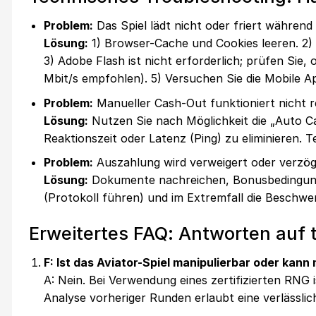
Problem:
Das Spiel lädt nicht oder friert während 
Lösung:
1) Browser-Cache und Cookies leeren. 2) 
3) Adobe Flash ist nicht erforderlich; prüfen Sie, 
Mbit/s empfohlen). 5) Versuchen Sie die Mobile Ap
Problem:
Manueller Cash-Out funktioniert nicht re
Lösung:
Nutzen Sie nach Möglichkeit die „Auto 
Reaktionszeit oder Latenz (Ping) zu eliminieren. 
Problem:
Auszahlung wird verweigert oder verzög
Lösung:
Dokumente nachreichen, Bonusbedingunge
(Protokoll führen) und im Extremfall die Beschwer
Erweitertes FAQ: Antworten auf 
F: Ist das Aviator-Spiel manipulierbar oder kan
A: Nein. Bei Verwendung eines zertifizierten RNG i
Analyse vorheriger Runden erlaubt eine verlässl