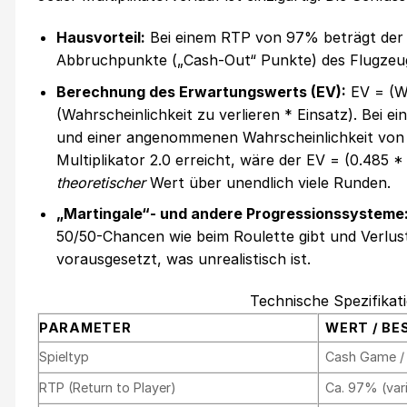
Hausvorteil:
Bei einem RTP von 97% beträgt der H
Abbruchpunkte („Cash-Out“ Punkte) des Flugzeugs
Berechnung des Erwartungswerts (EV):
EV = (Wa
(Wahrscheinlichkeit zu verlieren * Einsatz). Bei e
und einer angenommenen Wahrscheinlichkeit von 4
Multiplikator 2.0 erreicht, wäre der EV = (0.485 * 
theoretischer
Wert über unendlich viele Runden.
„Martingale“- und andere Progressionssysteme
50/50-Chancen wie beim Roulette gibt und Verlusts
vorausgesetzt, was unrealistisch ist.
Technische Spezifikat
PARAMETER
WERT / BE
Spieltyp
Cash Game / M
RTP (Return to Player)
Ca. 97% (vari