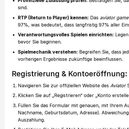
Provinzielle Zulassung prüfen:
Bestätigen Sie, da
sind.
RTP (Return to Player) kennen:
Das
aviator game
97%, was bedeutet, dass langfristig 97% aller Ei
Verantwortungsvolles Spielen einrichten:
Legen S
bevor Sie beginnen.
Spielmechanik verstehen:
Begreifen Sie, dass jed
vorherigen Ergebnisse zukünftige beeinflussen.
Registrierung & Kontoeröffnung:
Navigieren Sie zur offiziellen Website des
Aviator
S
Klicken Sie auf „Registrieren“ oder „Konto erstelle
Füllen Sie das Formular mit genauen, mit Ihrem
Nachname, Geburtsdatum, Adresse). Abweichungen
Auszahlung.