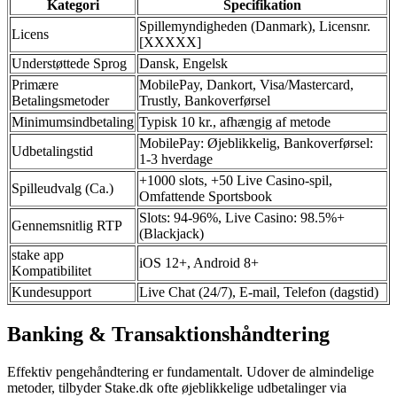
Kategori
Specifikation
Spillemyndigheden (Danmark), Licensnr.
Licens
[XXXXX]
Understøttede Sprog
Dansk, Engelsk
Primære
MobilePay, Dankort, Visa/Mastercard,
Betalingsmetoder
Trustly, Bankoverførsel
Minimumsindbetaling
Typisk 10 kr., afhængig af metode
MobilePay: Øjeblikkelig, Bankoverførsel:
Udbetalingstid
1-3 hverdage
+1000 slots, +50 Live Casino-spil,
Spilleudvalg (Ca.)
Omfattende Sportsbook
Slots: 94-96%, Live Casino: 98.5%+
Gennemsnitlig RTP
(Blackjack)
stake app
iOS 12+, Android 8+
Kompatibilitet
Kundesupport
Live Chat (24/7), E-mail, Telefon (dagstid)
Banking & Transaktionshåndtering
Effektiv pengehåndtering er fundamentalt. Udover de almindelige
metoder, tilbyder Stake.dk ofte øjeblikkelige udbetalinger via