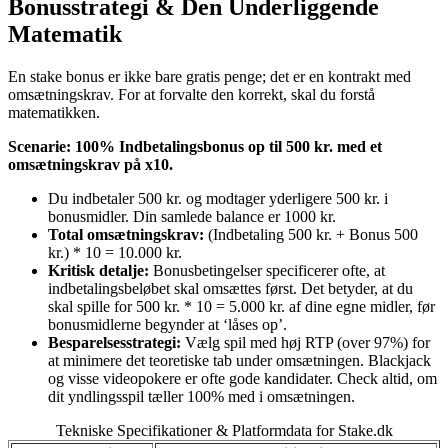
Bonusstrategi & Den Underliggende
Matematik
En stake bonus er ikke bare gratis penge; det er en kontrakt med
omsætningskrav. For at forvalte den korrekt, skal du forstå
matematikken.
Scenarie: 100% Indbetalingsbonus op til 500 kr. med et
omsætningskrav på x10.
Du indbetaler 500 kr. og modtager yderligere 500 kr. i
bonusmidler. Din samlede balance er 1000 kr.
Total omsætningskrav:
(Indbetaling 500 kr. + Bonus 500
kr.) * 10 = 10.000 kr.
Kritisk detalje:
Bonusbetingelser specificerer ofte, at
indbetalingsbeløbet skal omsættes først. Det betyder, at du
skal spille for 500 kr. * 10 = 5.000 kr. af dine egne midler, før
bonusmidlerne begynder at ‘låses op’.
Besparelsesstrategi:
Vælg spil med høj RTP (over 97%) for
at minimere det teoretiske tab under omsætningen. Blackjack
og visse videopokere er ofte gode kandidater. Check altid, om
dit yndlingsspil tæller 100% med i omsætningen.
Tekniske Specifikationer & Platformdata for Stake.dk