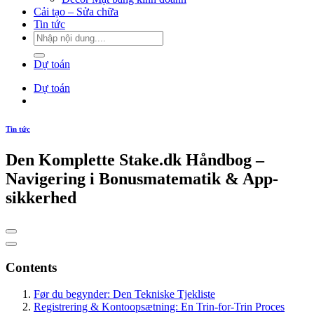
Cải tạo – Sửa chữa
Tin tức
Dự toán
Dự toán
Tin tức
Den Komplette Stake.dk Håndbog –
Navigering i Bonusmatematik & App-
sikkerhed
Contents
Før du begynder: Den Tekniske Tjekliste
Registrering & Kontoopsætning: En Trin-for-Trin Proces