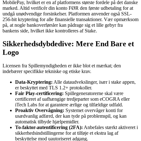
MobilePay, hvilket er en af platformens største fordele på det danske
marked. Altid verificér din konto FØR den første udbetaling for at
undgå unødvendige forsinkelser. Platformen anvender også SSL-
256-bit kryptering for alle finansielle transaktioner. Vær opmærksom
på, at nogle bankoverførsler kan pådrage sig et lille gebyr fra
bankens side, hvilket ikke kontrolleres af Stake.
Sikkerhedsdybdedive: Mere End Bare et
Logo
Licensen fra Spillemyndigheden er ikke blot et mærkat; den
indebærer specifikke tekniske og etiske krav.
Data-Kryptering:
Alle dataudvekslinger, især i stake appen,
er beskyttet med TLS 1.2+ protokoller.
Fair Play-certificering:
Spillegeneratorerne skal være
certificeret af uafhængige tredjeparter som eCOGRA eller
iTech Labs for at garantere ærlige og tilfældige udfald.
Proaktiv Overvågning:
Systemet overvåger konti for
usædvanlig adfærd, der kan tyde på problemspil, og kan
automatisk tilbyde hjælpemidler.
To-faktor-autentificering (2FA):
Anbefales stærkt aktiveret i
sikkerhedsindstillingerne for at tilføje et ekstra lag af
beskyttelse mod uautoriseret adgang.