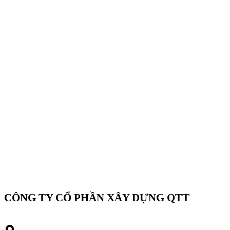
CÔNG TY CỔ PHẦN XÂY DỰNG QTT