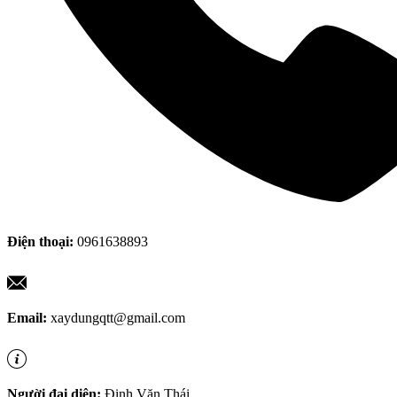
Điện thoại:
0961638893
Email:
xaydungqtt@gmail.com
Người đại diện:
Đinh Văn Thái