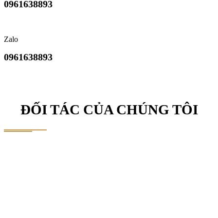
0961638893
Zalo
0961638893
ĐỐI TÁC CỦA CHÚNG TÔI