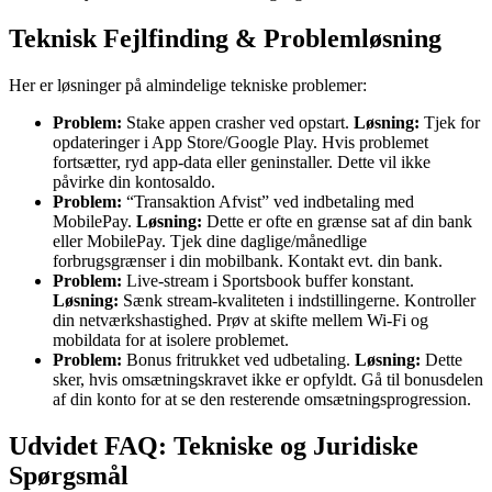
Teknisk Fejlfinding & Problemløsning
Her er løsninger på almindelige tekniske problemer:
Problem:
Stake appen crasher ved opstart.
Løsning:
Tjek for
opdateringer i App Store/Google Play. Hvis problemet
fortsætter, ryd app-data eller geninstaller. Dette vil ikke
påvirke din kontosaldo.
Problem:
“Transaktion Afvist” ved indbetaling med
MobilePay.
Løsning:
Dette er ofte en grænse sat af din bank
eller MobilePay. Tjek dine daglige/månedlige
forbrugsgrænser i din mobilbank. Kontakt evt. din bank.
Problem:
Live-stream i Sportsbook buffer konstant.
Løsning:
Sænk stream-kvaliteten i indstillingerne. Kontroller
din netværkshastighed. Prøv at skifte mellem Wi-Fi og
mobildata for at isolere problemet.
Problem:
Bonus fritrukket ved udbetaling.
Løsning:
Dette
sker, hvis omsætningskravet ikke er opfyldt. Gå til bonusdelen
af din konto for at se den resterende omsætningsprogression.
Udvidet FAQ: Tekniske og Juridiske
Spørgsmål