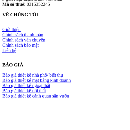
Mã số thuế:
0315352245
VỀ CHÚNG TÔI
Giới thiệu
Chính sách thanh toán
Chính sách vận chuyển
Chính sách bảo mật
Liên hệ
BÁO GIÁ
Báo giá thiết kế nhà phố/ biệt thự
Báo giá thiết kế mặt bằng kinh doanh
Báo giá thiết kế ngoại thất
Báo giá thiết kế nội thất
Báo giá thiết kế cảnh quan sân vườn