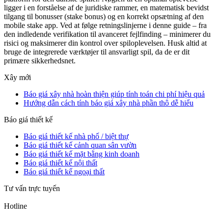
ligger i en forståelse af de juridiske rammer, en matematisk bevidst
tilgang til bonusser (stake bonus) og en korrekt opsætning af den
mobile stake app. Ved at følge retningslinjerne i denne guide – fra
den indledende verifikation til avanceret fejlfinding – minimerer du
risici og maksimerer din kontrol over spiloplevelsen. Husk altid at
bruge de integrerede værktøjer til ansvarligt spil, da de er dit
primære sikkerhedsnet.
Xây mới
Báo giá xây nhà hoàn thiện giúp tính toán chi phí hiệu quả
Hướng dẫn cách tính báo giá xây nhà phần thô dễ hiểu
Báo giá thiết kế
Báo giá thiết kế nhà phố / biệt thự
Báo giá thiết kế cảnh quan sân vườn
Báo giá thiết kế mặt bằng kinh doanh
Báo giá thiết kế nội thất
Báo giá thiết kế ngoại thất
Tư vấn trực tuyến
Hotline