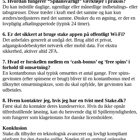
5. Hvordan fungerer “Spilansvarligt” værktøjer i praksis?
Du kan indstille daglige, ugentlige eller månedlige indbetalings- eller
tabsgrænser. Disse træder i kraft med det samme og kan kun
ændres/nedjusteres med det samme. Ønsker du en øgning, er der en
lovpligtig afkølingsperiode (typisk 24 timer).
6. Er det sikkert at bruge stake appen på offentligt Wi-Fi?
Det anbefales generelt at undgå det. Brug altid et privat,
adgangskodebeskyttet netværk eller mobil data. For ekstra
sikkerhed, aktiver altid 2FA.
7. Hvad er forskellen mellem en ‘cash-bonus’ og ‘free spins’ i
forhold til omsætning?
En kontantbonus skal typisk omsættes et antal gange. Free spins-
gevinsten (efter spinsene er brugt) bliver til en kontantbonus med et
tilknyttet omsætningskrav, som du skal opfylde, før gevinsten kan
udbetales.
8. Hvem kontakter jeg, hvis jeg har en tvist med Stake.dk?
Først skal du kontakte deres kundeservice. Hvis du ikke opnår
tilfredsstillende løsning, kan du henvende dig til Spillemyndigheden,
som fungerer som klageinstans for danske licensholdere.
Konklusion
Stake.dk tilbyder en teknologisk avanceret og lovligt kompliant
platform for den danske spiller. Nøglen til en optimal oplevelse