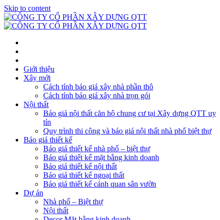
Skip to content
Giới thiệu
Xây mới
Cách tính báo giá xây nhà phần thô
Cách tính báo giá xây nhà trọn gói
Nội thất
Báo giá nội thất căn hộ chung cư tại Xây dựng QTT uy
tín
Quy trình thi công và báo giá nội thất nhà phố biệt thự
Báo giá thiết kế
Báo giá thiết kế nhà phố – biệt thự
Báo giá thiết kế mặt bằng kinh doanh
Báo giá thiết kế nội thất
Báo giá thiết kế ngoại thất
Báo giá thiết kế cảnh quan sân vườn
Dự án
Nhà phố – Biệt thự
Nội thất
Decor Mặt bằng kinh doanh