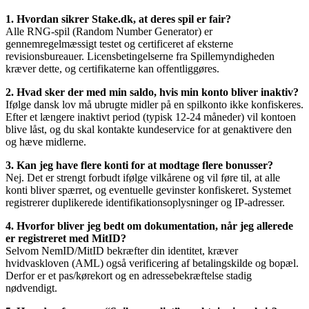
1. Hvordan sikrer Stake.dk, at deres spil er fair?
Alle RNG-spil (Random Number Generator) er
gennemregelmæssigt testet og certificeret af eksterne
revisionsbureauer. Licensbetingelserne fra Spillemyndigheden
kræver dette, og certifikaterne kan offentliggøres.
2. Hvad sker der med min saldo, hvis min konto bliver inaktiv?
Ifølge dansk lov må ubrugte midler på en spilkonto ikke konfiskeres.
Efter et længere inaktivt period (typisk 12-24 måneder) vil kontoen
blive låst, og du skal kontakte kundeservice for at genaktivere den
og hæve midlerne.
3. Kan jeg have flere konti for at modtage flere bonusser?
Nej. Det er strengt forbudt ifølge vilkårene og vil føre til, at alle
konti bliver spærret, og eventuelle gevinster konfiskeret. Systemet
registrerer duplikerede identifikationsoplysninger og IP-adresser.
4. Hvorfor bliver jeg bedt om dokumentation, når jeg allerede
er registreret med MitID?
Selvom NemID/MitID bekræfter din identitet, kræver
hvidvaskloven (AML) også verificering af betalingskilde og bopæl.
Derfor er et pas/kørekort og en adressebekræftelse stadig
nødvendigt.