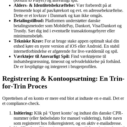
(Return to Player) og ansvarligt spil.
Alders- & Identitetsbekræftelse:
Vær forberedt på at
fremsende kopi af pas/kørekort og evt. en adressebekræftelse.
Dette er et lovkrav i Danmark og kan ikke omgås.
Betalingstilbud:
Platformen understøtter danske
betalingsmetoder som MobilePay, Dankort, Visa/Dankort og
Trustly. Sæt dig ind i eventuelle transaktionsgebyrer eller
minimumsbeløb.
Tekniske Krav:
For at bruge stake appen optimalt skal din
enhed køre en nyere version af iOS eller Android. En stabil
internetforbindelse er afgørende for live-væddemål og spil.
Værktøjer til Ansvarligt Spil:
Find værktøjerne til
indsatsbegrænsning, timeout og selvudelukkelse på forhånd.
De er lovpligtige og integreret i brugerprofilen.
Registrering & Kontoopsætning: En Trin-
for-Trin Proces
Oprettelsen af en konto er mere end blot at indtaste en e-mail. Det er
et compliance-check.
Initiering:
Klik på ‘Opret konto’ og indtast din danske CPR-
nummer (eller fødselsdato for manuel validering), fulde navn
som registreret hos folkeregisteret, og en aktiv e-mailadresse.