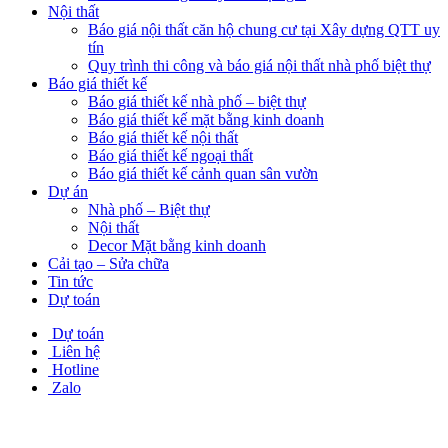
Nội thất
Báo giá nội thất căn hộ chung cư tại Xây dựng QTT uy
tín
Quy trình thi công và báo giá nội thất nhà phố biệt thự
Báo giá thiết kế
Báo giá thiết kế nhà phố – biệt thự
Báo giá thiết kế mặt bằng kinh doanh
Báo giá thiết kế nội thất
Báo giá thiết kế ngoại thất
Báo giá thiết kế cảnh quan sân vườn
Dự án
Nhà phố – Biệt thự
Nội thất
Decor Mặt bằng kinh doanh
Cải tạo – Sửa chữa
Tin tức
Dự toán
Dự toán
Liên hệ
Hotline
Zalo