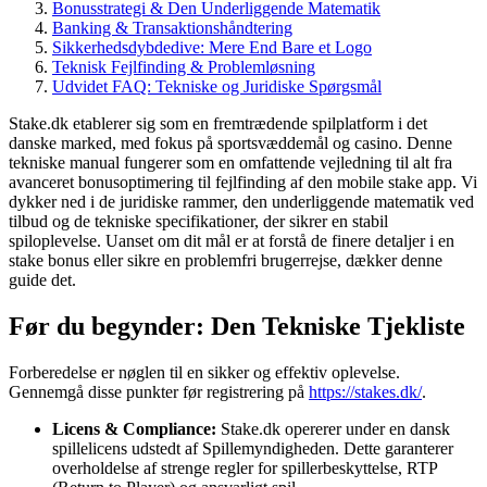
Bonusstrategi & Den Underliggende Matematik
Banking & Transaktionshåndtering
Sikkerhedsdybdedive: Mere End Bare et Logo
Teknisk Fejlfinding & Problemløsning
Udvidet FAQ: Tekniske og Juridiske Spørgsmål
Stake.dk etablerer sig som en fremtrædende spilplatform i det
danske marked, med fokus på sportsvæddemål og casino. Denne
tekniske manual fungerer som en omfattende vejledning til alt fra
avanceret bonusoptimering til fejlfinding af den mobile stake app. Vi
dykker ned i de juridiske rammer, den underliggende matematik ved
tilbud og de tekniske specifikationer, der sikrer en stabil
spiloplevelse. Uanset om dit mål er at forstå de finere detaljer i en
stake bonus eller sikre en problemfri brugerrejse, dækker denne
guide det.
Før du begynder: Den Tekniske Tjekliste
Forberedelse er nøglen til en sikker og effektiv oplevelse.
Gennemgå disse punkter før registrering på
https://stakes.dk/
.
Licens & Compliance:
Stake.dk opererer under en dansk
spillelicens udstedt af Spillemyndigheden. Dette garanterer
overholdelse af strenge regler for spillerbeskyttelse, RTP