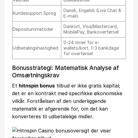
Dansk, Engelsk (Live Chat &
Kundesupport Sprog
E-mail)
Dankort, Visa/Mastercard,
Depositummetoder
MobilePay, Bankoverførsel
0-24 timer for e-
Udbetalingshastighed
wallets/kort, 1-3 bankdage
for overførsel
Bonusstrategi: Matematisk Analyse af
Omsætningskrav
Et
hitnspin bonus
tilbud er ikke gratis kapital;
det er en kontrakt med specifikke økonomiske
vilkår. Forståelsen af den underliggende
matematik er afgørende for, om det kan
konverteres til udbetalelige midler.