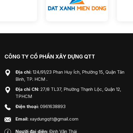
CÔNG TY CỔ PHẦN XÂY DỰNG QTT
Địa chỉ:
124/91/23 Phan Huy Ích, Phường 15, Quận Tân
Bình, TP. HCM .
Địa chỉ CN:
27/8 TL37, Phường Thạnh Lộc, Quận 12,
TPHCM
Điện thoại:
0961638893
Email:
xaydungqtt@gmail.com
Người đại diện:
Đinh Văn Thái