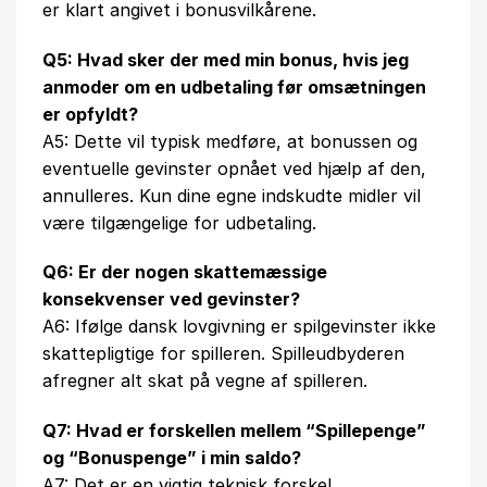
er klart angivet i bonusvilkårene.
Q5: Hvad sker der med min bonus, hvis jeg
anmoder om en udbetaling før omsætningen
er opfyldt?
A5: Dette vil typisk medføre, at bonussen og
eventuelle gevinster opnået ved hjælp af den,
annulleres. Kun dine egne indskudte midler vil
være tilgængelige for udbetaling.
Q6: Er der nogen skattemæssige
konsekvenser ved gevinster?
A6: Ifølge dansk lovgivning er spilgevinster ikke
skattepligtige for spilleren. Spilleudbyderen
afregner alt skat på vegne af spilleren.
Q7: Hvad er forskellen mellem “Spillepenge”
og “Bonuspenge” i min saldo?
A7: Det er en vigtig teknisk forskel.