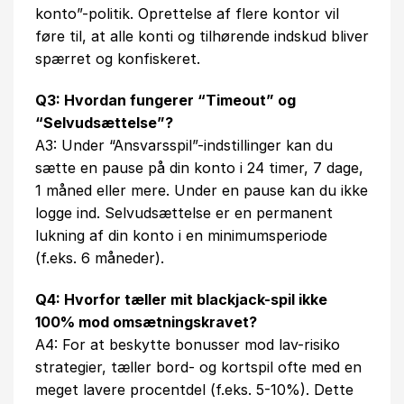
konto”-politik. Oprettelse af flere kontor vil
føre til, at alle konti og tilhørende indskud bliver
spærret og konfiskeret.
Q3: Hvordan fungerer “Timeout” og
“Selvudsættelse”?
A3: Under “Ansvarsspil”-indstillinger kan du
sætte en pause på din konto i 24 timer, 7 dage,
1 måned eller mere. Under en pause kan du ikke
logge ind. Selvudsættelse er en permanent
lukning af din konto i en minimumsperiode
(f.eks. 6 måneder).
Q4: Hvorfor tæller mit blackjack-spil ikke
100% mod omsætningskravet?
A4: For at beskytte bonusser mod lav-risiko
strategier, tæller bord- og kortspil ofte med en
meget lavere procentdel (f.eks. 5-10%). Dette