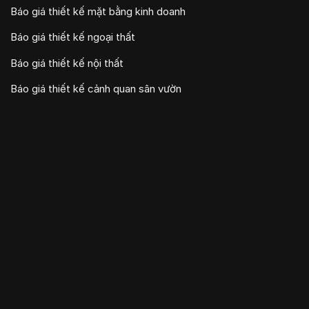
Báo giá thiết kế mặt bằng kinh doanh
Báo giá thiết kế ngoại thất
Báo giá thiết kế nội thất
Báo giá thiết kế cảnh quan sân vườn