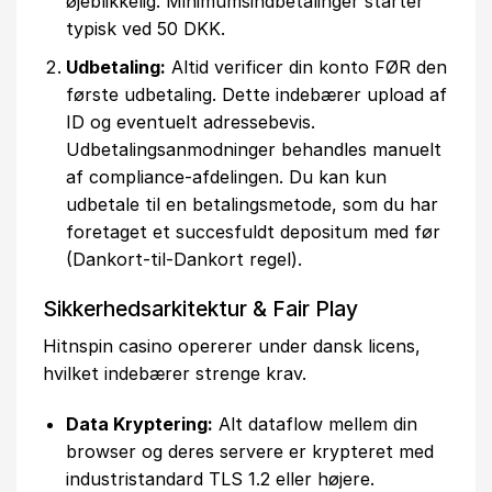
øjeblikkelig. Minimumsindbetalinger starter
typisk ved 50 DKK.
Udbetaling:
Altid verificer din konto FØR den
første udbetaling. Dette indebærer upload af
ID og eventuelt adressebevis.
Udbetalingsanmodninger behandles manuelt
af compliance-afdelingen. Du kan kun
udbetale til en betalingsmetode, som du har
foretaget et succesfuldt depositum med før
(Dankort-til-Dankort regel).
Sikkerhedsarkitektur & Fair Play
Hitnspin casino opererer under dansk licens,
hvilket indebærer strenge krav.
Data Kryptering:
Alt dataflow mellem din
browser og deres servere er krypteret med
industristandard TLS 1.2 eller højere.