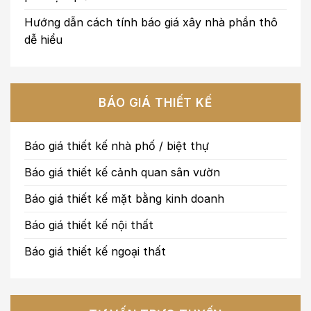
Hướng dẫn cách tính báo giá xây nhà phần thô
dễ hiểu
BÁO GIÁ THIẾT KẾ
Báo giá thiết kế nhà phố / biệt thự
Báo giá thiết kế cảnh quan sân vườn
Báo giá thiết kế mặt bằng kinh doanh
Báo giá thiết kế nội thất
Báo giá thiết kế ngoại thất