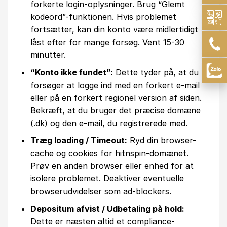
forkerte login-oplysninger. Brug “Glemt
kodeord”-funktionen. Hvis problemet
fortsætter, kan din konto være midlertidigt
låst efter for mange forsøg. Vent 15-30
minutter.
“Konto ikke fundet”:
Dette tyder på, at du
forsøger at logge ind med en forkert e-mail
eller på en forkert regionel version af siden.
Bekræft, at du bruger det præcise domæne
(.dk) og den e-mail, du registrerede med.
Træg loading / Timeout:
Ryd din browser-
cache og cookies for hitnspin-domænet.
Prøv en anden browser eller enhed for at
isolere problemet. Deaktiver eventuelle
browserudvidelser som ad-blockers.
Depositum afvist / Udbetaling på hold:
Dette er næsten altid et compliance-