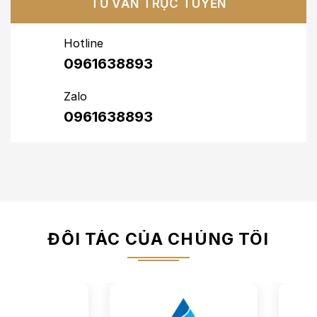
TƯ VẤN TRỰC TUYẾN
Hotline
0961638893
Zalo
0961638893
ĐỐI TÁC CỦA CHÚNG TÔI