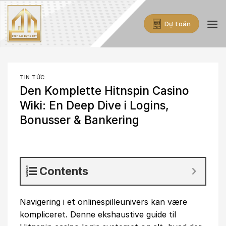
Skip
to
Dự toán
content
TIN TỨC
Den Komplette Hitnspin Casino
Wiki: En Deep Dive i Logins,
Bonusser & Bankering
Contents
Navigering i et onlinespilleunivers kan være
kompliceret. Denne ekshaustive guide til