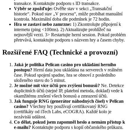
transakce. Kontaktujte podporu s ID transakce.
Výběr se zpožďuje:
Ověřte stav v sekci „Transakční
historie“. Pokud stav „V procesu“, může probíhat manuální
kontrola. Maximální doba dle podmínek je 72 hodin.
Hra se zastaví nebo zamrzne:
1) Zkontrolujte připojení k
internetu (ping <100ms). 2) Aktualizujte prohlížeč na
nejnovější verzi. 3> Restartujte herní session. Pokud problém
přetrvává, kontaktujte podporu s názvem hry a časem chyby.
Rozšířené FAQ (Technické a provozní)
Jaká je politika Pelican casino pro ukládání herního
postupu?
Herní data jsou ukládána na serverech v reálném
čase. Pokud spojení spadne, hra se obnoví z posledního
uloženého stavu do 5 minut.
Je možné mít více účtů pro zvýšení bonusů?
Ne. Detekce
duplicitních účtů (stejné IP, platební metoda, doklad) vede k
okamžitému zrušení všech bonusů a zmrazení účtů.
Jak funguje RNG (generátor náhodných čísel) v Pelican
casino?
Všechny hry používají certifikovaný RNG
(certifikáty od iTech Labs, eCOGRA). Každé kolo je
nezávislá událost.
Co dělat, pokud jsem zapomněl heslo a nemám přístup k
e-mailu?
Kontaktujte podporu s kopií občanského průkazu.