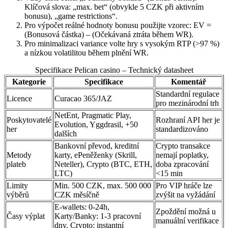
Klíčová slova: „max. bet“ (obvykle 5 CZK při aktivním
bonusu), „game restrictions“.
Pro výpočet reálné hodnoty bonusu použijte vzorec: EV =
(Bonusová částka) – (Očekávaná ztráta během WR).
Pro minimalizaci variance volte hry s vysokým RTP (>97 %)
a nízkou volatilitou během plnění WR.
Specifikace Pelican casino – Technický datasheet
Kategorie
Specifikace
Komentář
Standardní regulace
Licence
Curacao 365/JAZ
pro mezinárodní trh
NetEnt, Pragmatic Play,
Poskytovatelé
Rozhraní API her je
Evolution, Yggdrasil, +50
her
standardizováno
dalších
Bankovní převod, kreditní
Crypto transakce
Metody
karty, ePeněženky (Skrill,
nemají poplatky,
plateb
Neteller), Crypto (BTC, ETH,
doba zpracování
LTC)
<15 min
Limity
Min. 500 CZK, max. 500 000
Pro VIP hráče lze
výběrů
CZK měsíčně
zvýšit na vyžádání
E-wallets: 0-24h,
Zpoždění možná u
Časy výplat
Karty/Banky: 1-3 pracovní
manuální verifikace
dny, Crypto: instantní