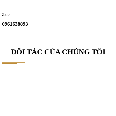
Zalo
0961638893
ĐỐI TÁC CỦA CHÚNG TÔI