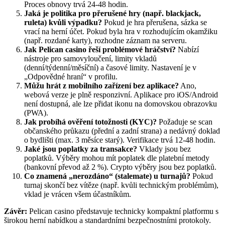
Proces obnovy trvá 24-48 hodin.
Jaká je politika pro přerušené hry (např. blackjack,
ruleta) kvůli výpadku?
Pokud je hra přerušena, sázka se
vrací na herní účet. Pokud byla hra v rozhodujícím okamžiku
(např. rozdané karty), rozhodne záznam na serveru.
Jak Pelican casino řeší problémové hráčství?
Nabízí
nástroje pro samovyloučení, limity vkladů
(denní/týdenní/měsíční) a časové limity. Nastavení je v
„Odpovědné hraní“ v profilu.
Můžu hrát z mobilního zařízení bez aplikace?
Ano,
webová verze je plně responzivní. Aplikace pro iOS/Android
není dostupná, ale lze přidat ikonu na domovskou obrazovku
(PWA).
Jak probíhá ověření totožnosti (KYC)?
Požaduje se scan
občanského průkazu (přední a zadní strana) a nedávný doklad
o bydlišti (max. 3 měsíce starý). Verifikace trvá 12-48 hodin.
Jaké jsou poplatky za transakce?
Vklady jsou bez
poplatků. Výběry mohou mít poplatek dle platební metody
(bankovní převod až 2 %). Crypto výběry jsou bez poplatků.
Co znamená „nerozdáno“ (stalemate) u turnajů?
Pokud
turnaj skončí bez vítěze (např. kvůli technickým problémům),
vklad je vrácen všem účastníkům.
Závěr:
Pelican casino představuje technicky kompaktní platformu s
širokou herní nabídkou a standardními bezpečnostními protokoly.