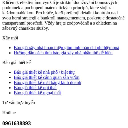
Klíčem k efektivnímu využití je striktní dodržování bonusových
podmínek a pochopení matematických principů, které stojí za
každou nabídkou. Pro hráče, kteří preferují detailní kontrolu nad
svou herní strategií a bankroll managementem, poskytuje dostatečně
transparentní prostředí. Vždy hrajte zodpovědně a s ohledem na
zábavný charakter služby.
Xây mới
Báo giá xây nhà hoàn thiện giúp tính toán chi phí hiệu quả
Hướng dẫn cách tính báo giá xây nhà phần thô dễ hiểu
Báo giá thiết kế
Báo giá thiết kế nhà phố / biệt thự
Báo giá thiết kế cảnh quan sân vườn
Báo giá thiết kế mặt bằng kinh doanh
Báo giá thiết kế nội thất
Báo giá thiết kế ngoại thất
Tư vấn trực tuyến
Hotline
0961638893