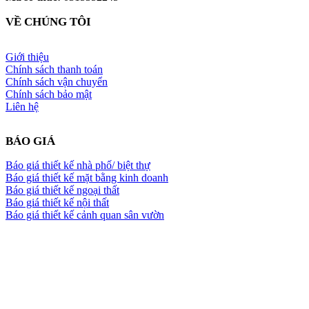
VỀ CHÚNG TÔI
Giới thiệu
Chính sách thanh toán
Chính sách vận chuyển
Chính sách bảo mật
Liên hệ
BÁO GIÁ
Báo giá thiết kế nhà phố/ biệt thự
Báo giá thiết kế mặt bằng kinh doanh
Báo giá thiết kế ngoại thất
Báo giá thiết kế nội thất
Báo giá thiết kế cảnh quan sân vườn