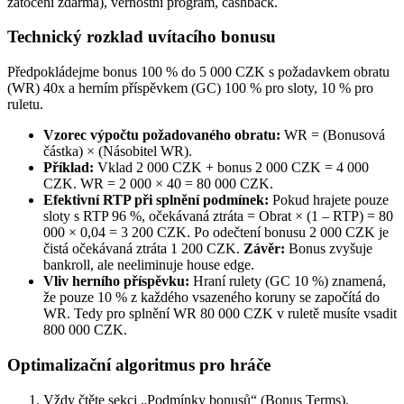
zatočení zdarma), věrnostní program, cashback.
Technický rozklad uvítacího bonusu
Předpokládejme bonus 100 % do 5 000 CZK s požadavkem obratu
(WR) 40x a herním příspěvkem (GC) 100 % pro sloty, 10 % pro
ruletu.
Vzorec výpočtu požadovaného obratu:
WR = (Bonusová
částka) × (Násobitel WR).
Příklad:
Vklad 2 000 CZK + bonus 2 000 CZK = 4 000
CZK. WR = 2 000 × 40 = 80 000 CZK.
Efektivní RTP při splnění podmínek:
Pokud hrajete pouze
sloty s RTP 96 %, očekávaná ztráta = Obrat × (1 – RTP) = 80
000 × 0,04 = 3 200 CZK. Po odečtení bonusu 2 000 CZK je
čistá očekávaná ztráta 1 200 CZK.
Závěr:
Bonus zvyšuje
bankroll, ale neeliminuje house edge.
Vliv herního příspěvku:
Hraní rulety (GC 10 %) znamená,
že pouze 10 % z každého vsazeného koruny se započítá do
WR. Tedy pro splnění WR 80 000 CZK v ruletě musíte vsadit
800 000 CZK.
Optimalizační algoritmus pro hráče
Vždy čtěte sekci „Podmínky bonusů“ (Bonus Terms).