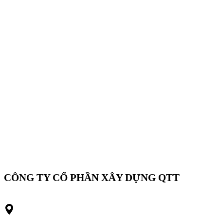
CÔNG TY CỔ PHẦN XÂY DỰNG QTT