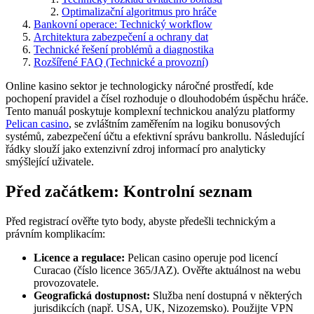
Optimalizační algoritmus pro hráče
Bankovní operace: Technický workflow
Architektura zabezpečení a ochrany dat
Technické řešení problémů a diagnostika
Rozšířené FAQ (Technické a provozní)
Online kasino sektor je technologicky náročné prostředí, kde
pochopení pravidel a čísel rozhoduje o dlouhodobém úspěchu hráče.
Tento manuál poskytuje komplexní technickou analýzu platformy
Pelican casino
, se zvláštním zaměřením na logiku bonusových
systémů, zabezpečení účtu a efektivní správu bankrollu. Následující
řádky slouží jako extenzivní zdroj informací pro analyticky
smýšlející uživatele.
Před začátkem: Kontrolní seznam
Před registrací ověřte tyto body, abyste předešli technickým a
právním komplikacím:
Licence a regulace:
Pelican casino operuje pod licencí
Curacao (číslo licence 365/JAZ). Ověřte aktuálnost na webu
provozovatele.
Geografická dostupnost:
Služba není dostupná v některých
jurisdikcích (např. USA, UK, Nizozemsko). Použijte VPN